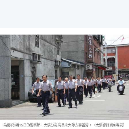
為慶祝6月15日的警察節，大溪分局局長拉大隊去麥當勞。（大溪警好讚fb專頁）