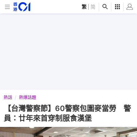
繁
|
简
熱話
熱爆話題
【台灣警察節】60警察包圍麥當勞 警
員：廿年來首穿制服食漢堡