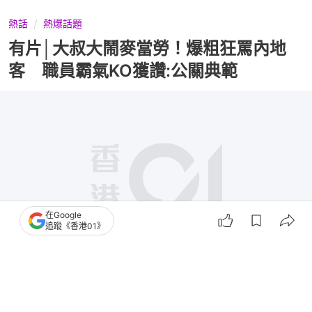
熱話
熱爆話題
有片│大叔大鬧麥當勞！爆粗狂罵內地
客 職員霸氣KO獲讚:公關典範
在Google
追蹤《香港01》
撰文：
布萊恩
出版：
2026-05-25 10:46
更新：
2026-06-01 10:57