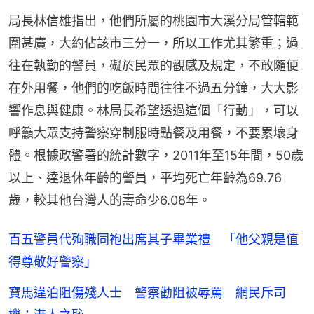
局長林信雄指出，他們所屬的桃園市大溪分局管轄範
圍甚廣，大約佔該市三分一，所以工作尤其繁重；過
往在執勤的警員，礙於民眾的觀感及規定，不敢隨便
在外用餐，他們的吃飯時間往往不過五分鐘，大大影
響作息與健康。林局長希望透過這個「行動」，可以
呼籲大眾支持警察穿制服時點餐及用餐，不要累壞身
體。根據政警署的統計數字，2011年至15年間，50歲
以上、達退休年齡的警員，平均死亡年齡為69.76
歲，較其他台灣人的壽命少6.08年。
百五警員代殉職同袍出席其子畢業禮 「他父親是值
得尊敬好警察」
寶馬違泊阻傷殘人士 警察勸阻被辱罵 網民斥司