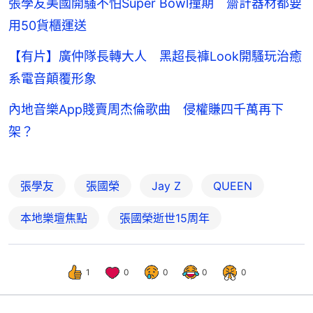
張學友美國開騷不怕Super Bowl撞期 齋計器材都要
用50貨櫃運送
【有片】廣仲隊長轉大人 黑超長褲Look開騷玩治癒
系電音顛覆形象
內地音樂App賤賣周杰倫歌曲 侵權賺四千萬再下
架？
張學友
張國榮
Jay Z
QUEEN
本地樂壇焦點
張國榮逝世15周年
1
0
0
0
0