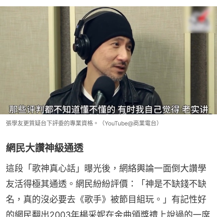
張學友更質疑台下評委的專業資格。（YouTube@商業電台）
網民大讚神級通透
這段「歌神真心話」曝光後，網絡輿論一面倒大讚學
友活得極其通透。網民紛紛評價：「神是不缺錢不缺
名，真的沒必要去《歌手》被節目組玩。」有記性好
的網民翻出2003年楊采妮在金曲頒獎禮上說過的一席