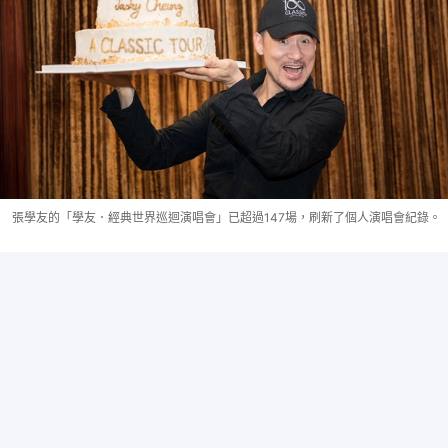
張學友的「學友．經典世界巡迴演唱會」已超過147場，刷新了個人演唱會紀錄。