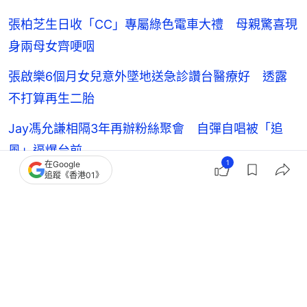
張柏芝生日收「CC」專屬綠色電車大禮 母親驚喜現
身兩母女齊哽咽
張啟樂6個月女兒意外墜地送急診讚台醫療好 透露
不打算再生二胎
Jay馮允謙相隔3年再辦粉絲聚會 自彈自唱被「追
風」逼爆台前
1
在Google
追蹤《香港01》
蔡卓妍忽然剪短髮網民揣測有喜狂賀 逆齡新造型獲
老公Elvis大讚
張學友
香港藝人動向