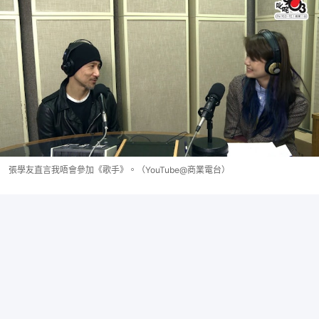
張學友直言我唔會參加《歌手》。（YouTube@商業電台）