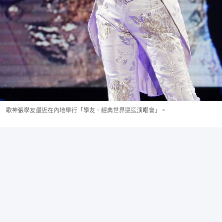
歌神張學友最近在內地舉行「學友．經典世界巡迴演唱會」。