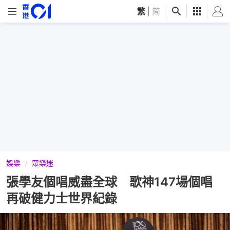
繁
|
简
娛樂
眾樂迷
張學友個唱威盡全球 歌神147場個唱
再破健力士世界紀錄