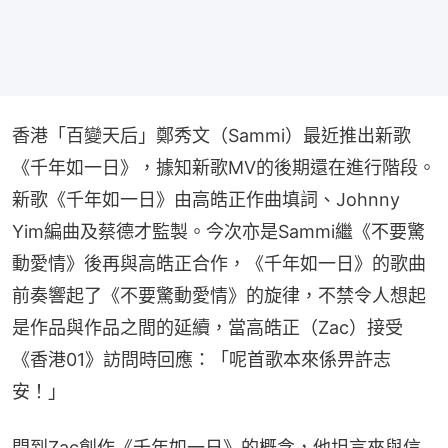
香港「百變天后」鄭秀文（Sammi）最近推出新歌
《千年如一日》，據知新歌MV的後期還在進行階段。
新歌《千年如一日》由高皓正作曲填詞、Johnny 
Yim編曲及蔡德才監製。今次亦是Sammi繼《不要驚
動愛情》後再與高皓正合作，《千年如一日》的歌曲
前奏響起了《不要驚動愛情》的旋律，不禁令人想起
是作品與作品之間的延續，當高皓正（Zac）接受
《香港01》訪問時回應：「呢首歌本來係畀許志
安！」
問到Zac創作《千年如一日》的概念，他坦言來與信