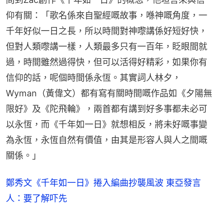
仰有關：「歌名係來自聖經嘅故事，喺神嘅角度，一
千年好似一日之長，所以時間對神嚟講係好短好快，
但對人類嚟講一樣，人類最多只有一百年，眨眼間就
過，時間雖然過得快，但可以活得好精彩，如果你有
信仰的話，呢個時間係永恆。其實詞人林夕，
Wyman（黃偉文）都有寫有關時間嘅作品如《夕陽無
限好》及《陀飛輪》，兩首都有講到好多事都未必可
以永恆，而《千年如一日》就想相反，將未好嘅事變
為永恆，永恆自然有價值，由其是形容人與人之間嘅
關係。」
鄭秀文《千年如一日》捲入編曲抄襲風波 東亞發言
人：要了解吓先