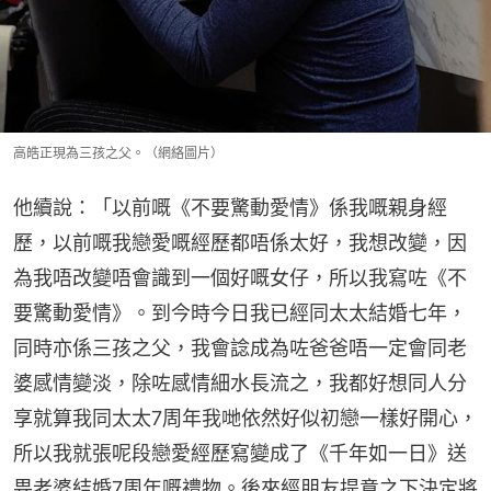
高皓正現為三孩之父。（網絡圖片）
他續說：「以前嘅《不要驚動愛情》係我嘅親身經
歷，以前嘅我戀愛嘅經歷都唔係太好，我想改變，因
為我唔改變唔會識到一個好嘅女仔，所以我寫咗《不
要驚動愛情》。到今時今日我已經同太太結婚七年，
同時亦係三孩之父，我會諗成為咗爸爸唔一定會同老
婆感情變淡，除咗感情細水長流之，我都好想同人分
享就算我同太太7周年我哋依然好似初戀一樣好開心，
所以我就張呢段戀愛經歷寫變成了《千年如一日》送
畀老婆結婚7周年嘅禮物。後來經朋友提意之下決定將