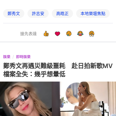
鄭秀文
許志安
高皓正
本地樂壇焦點
搶先表達
娛樂
即時娛樂
鄭秀文再遇災難級噩耗 赴日拍新歌MV
檔案全失：幾乎想暈低