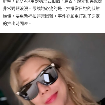
解釋，該MV採用對嘴形式拍攝，意景、燈光和美感都
非常對題浪漫。最讓她心痛的是，拍攝當日她的狀態
極佳，要重新補拍非常困難，事件亦嚴重打亂了原定
的推出時間表。