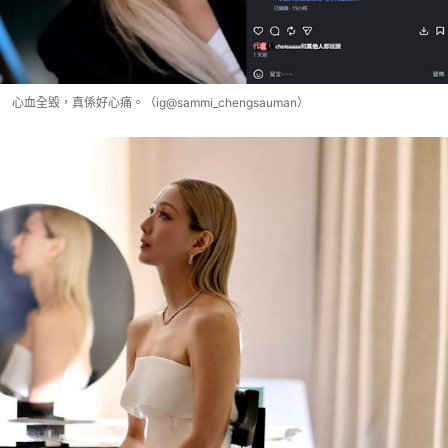
心血全毀，真係好心痛。（ig@sammi_chengsauman）