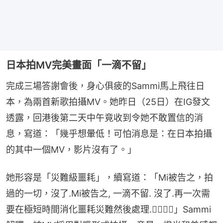
日本拍MV完美畫面「一滴不留」
完成三場答謝會後，身心俱疲的Sammi馬上飛往日
本，為兩首新歌拍攝MV。她昨日（25日）在IG發文
透露，回港後第二天中午竟收到令她不敢置信的消
息，寫道：「幾乎想暈低！可怕消息是：在日本拍攝
的其中一個MV，影片沒有了。」
她形容是「災難級噩耗」，續寫道：「Mi被告之，拍
過的一切，沒了.Mi被告之, 一滴不留. 沒了.再一次需
要在極短時間消化噩耗災難然後處理.😵‍💫😵‍💫」Sammi