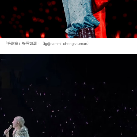
「答謝會」好評如潮。（ig@sammi_chengsauman）