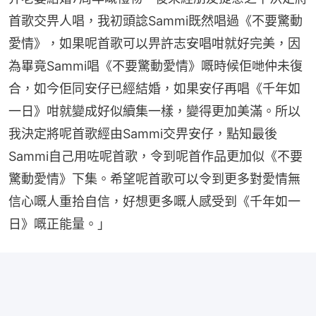
首歌交畀人唱，我初頭諗Sammi既然唱過《不要驚動
愛情》，如果呢首歌可以畀許志安唱咁就好完美，因
為畢竟Sammi唱《不要驚動愛情》嘅時候佢哋仲未復
合，如今佢同安仔已經結婚，如果安仔再唱《千年如
一日》咁就變成好似續集一樣，變得更加美滿。所以
我決定將呢首歌經由Sammi交畀安仔，點知最後
Sammi自己用咗呢首歌，令到呢首作品更加似《不要
驚動愛情》下集。希望呢首歌可以令到更多對愛情無
信心嘅人重拾自信，好想更多嘅人感受到《千年如一
日》嘅正能量。」