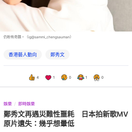
仍盼有奇蹟。（ig@sammi_chengsauman）
香港藝人動向
鄭秀文
4
1
0
1
0
娛樂
即時娛樂
鄭秀文再遇災難性噩耗 日本拍新歌MV
原片遺失：幾乎想暈低