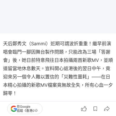
天后鄭秀文（Sammi）近期可謂波折重重！繼早前演
唱會臨門一腳因舞台製作問題，只能改為三場「答謝
會」後，她日前特意飛往日本拍攝兩首新歌MV，並順
道留當地休息數天。豈料開心返港後的翌日中午，竟
迎來另一個令人難以置信的「災難性噩耗」——在日
本精心拍攝的新歌MV檔案竟無故全失，所有心血一夕
歸零！
在Google
追蹤《香港01》