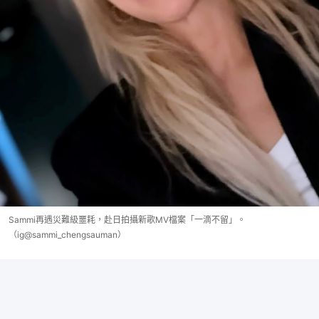
Sammi再遇災難級噩耗，赴日拍攝新歌MV檔案「一滴不留」。
（ig@sammi_chengsauman）