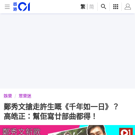
繁
|
简
娛樂
眾樂迷
鄭秀文搶走許生嘅《千年如一日》？
高皓正：幫佢寫廿部曲都得！