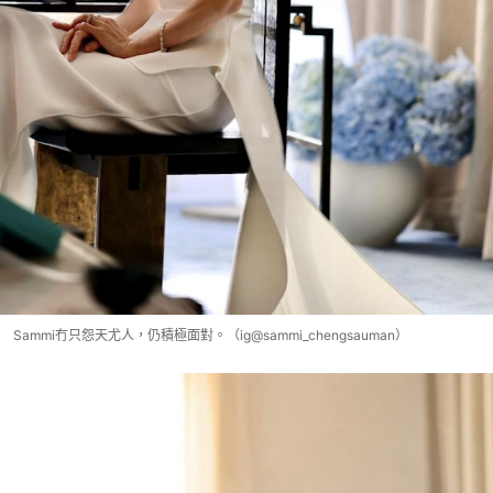
Sammi冇只怨天尤人，仍積極面對。（ig@sammi_chengsauman）