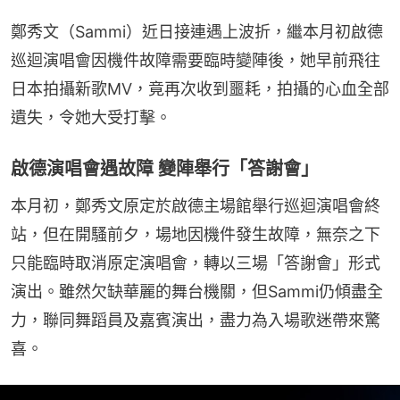
鄭秀文（Sammi）近日接連遇上波折，繼本月初啟德
巡迴演唱會因機件故障需要臨時變陣後，她早前飛往
日本拍攝新歌MV，竟再次收到噩耗，拍攝的心血全部
遺失，令她大受打擊。
啟德演唱會遇故障 變陣舉行「答謝會」
本月初，鄭秀文原定於啟德主場館舉行巡迴演唱會終
站，但在開騷前夕，場地因機件發生故障，無奈之下
只能臨時取消原定演唱會，轉以三場「答謝會」形式
演出。雖然欠缺華麗的舞台機關，但Sammi仍傾盡全
力，聯同舞蹈員及嘉賓演出，盡力為入場歌迷帶來驚
喜。