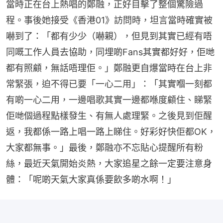
當時正在台上熱唱的鄭融，正好目擊了整個驚險過
程。事後她接受《香港01》訪問時，坦言當時確實被
嚇到了：「都有少少（嚇親），但見到其實已經有唔
同嘅工作人員去協助，同埋啲Fans其實都好好，佢哋
都有照顧，無話唔理佢。」鄭融更自爆當時在台上非
常緊張，迫不得已要「一心二用」：「其實嗰一刻都
有啲一心二用，一邊唱歌其實一邊都喺度顧住、睇緊
佢哋個過程點樣發生、有無人處理緊。之後見到佢醒
返，我都係一路上唱一路上睇住。好彩好快佢都OK，
大家都無事。」最後，鄭融亦不忘貼心提醒所有粉
絲，最近天氣開始炎熱，大家追星之餘一定要注意身
體：「呢啲天氣大家真係要飲多啲水啊！」