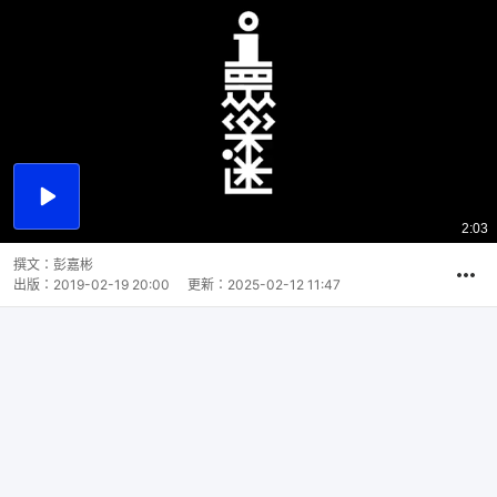
播
放
2:03
總
影
共
片
時
撰文：
彭嘉彬
間
出版：
2019-02-19 20:00
更新：
2025-02-12 11:47