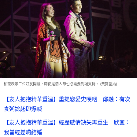
柏豪表示三位好友開騷，即使是情人節也必需要到場支持。 (黃寶瑩攝)
【友人抱抱精華重溫】重提戀愛史哽咽 鄭融：有次
食粥諗起即爆喊
【友人抱抱精華重溫】經歷感情缺失再重生 欣宜：
我曾經差啲結婚