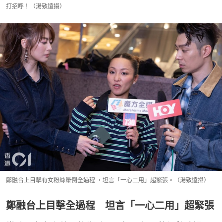
打招呼！（湯致遠攝）
鄭融台上目擊有女粉絲暈倒全過程 ，坦言「一心二用」超緊張。（湯致遠攝）
鄭融台上目擊全過程 坦言「一心二用」超緊張