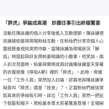
「胖虎」爭論成高潮 妙趣往事引出終極驚喜
活動在陳詠謙的個人分享後進入互動環節。陳詠謙視
訊連線柏豪與現場粉絲互動，在粉絲們分享完個人心
靈經歷後視訊突然中斷，當陳詠謙為現場狀況「解
話」時提起與好友周柏豪相識的小趣事。他笑說，兩
人初次見面時，柏豪與樂隊成員討論陳詠謙當天穿著
的衣服很像《哆啦A夢》裡的「胖虎」。此時，旁邊
一位「工作人員」突然加入討論，認真地與陳詠謙爭
拗是叫『胖虎』還是『技安』？。正當粉絲們被這突
如其來的爭拗吸引時，該位「工作人員」突然一把扯
下假髮和帽子，周柏豪本尊大笑著驚喜登場！全場瞬