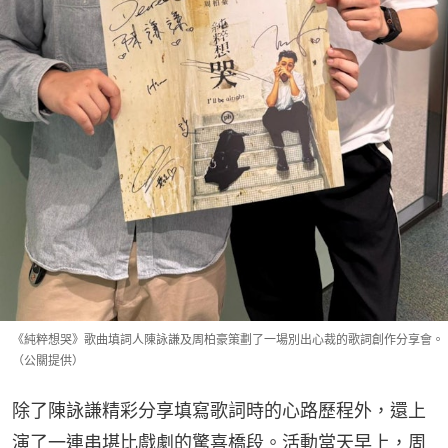
《純粹想哭》歌曲填詞人陳詠謙及周柏豪策劃了一場別出心裁的歌詞創作分享會。
（公關提供）
除了陳詠謙精彩分享填寫歌詞時的心路歷程外，還上
演了一連串堪比戲劇的驚喜橋段。活動當天早上，周