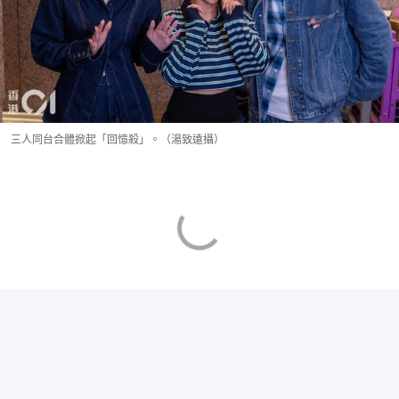
三人同台合體掀起「回憶殺」。（湯致遠攝）