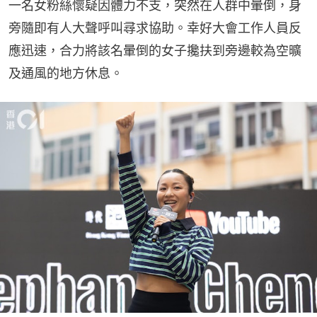
一名女粉絲懷疑因體力不支，突然在人群中暈倒，身
旁隨即有人大聲呼叫尋求協助。幸好大會工作人員反
應迅速，合力將該名暈倒的女子攙扶到旁邊較為空曠
及通風的地方休息。