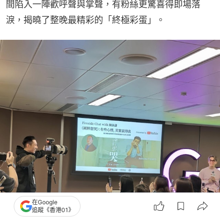
間陷入一陣歡呼聲與掌聲，有粉絲更驚喜得即場落
淚，揭曉了整晚最精彩的「終極彩蛋」。
在Google
追蹤《香港01》