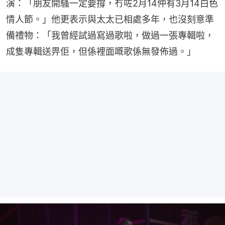
演：「朋友開騷一定要撐，冇咗2月14仲有3月14白色
情人節。」他更表示與太太已相處多年，也沒刻意準
備禮物：「我曾經試過寫過歌啦，做過一張專輯啦，
成隻專輯送畀佢，但係裡面嘅歌係無發佈過。」