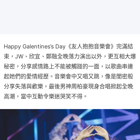
Happy Galentines’s Day《友人抱抱音樂會》完滿結
束，JW、欣宜、鄭融全晚落力演出以外，更互相大爆
秘密，分享感情路上不能被觸踫的一面，以歌曲串連
起她們的愛情經歷。音樂會中又唱又跳，像是閨密般
分享失落與歡樂，最後男神周柏豪現身合唱掀起全晚
高潮，當中互動令樂迷哭笑不得。