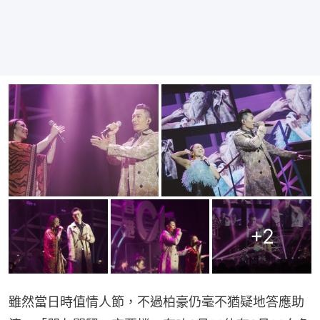
+
2
雖然當日時值情人節，不過柏豪仍毫不猶疑地答應助