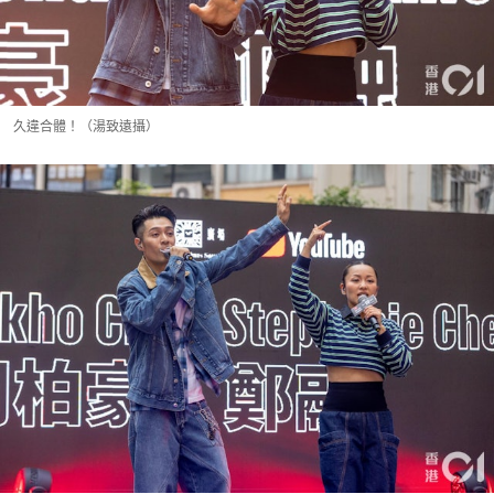
久違合體！（湯致遠攝）