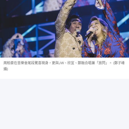
周柏豪在音樂會尾段驚喜現身，更與JW、欣宜、鄭融合唱兼「放閃」。 (鄭子峰
攝)