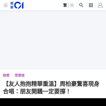
繁
|
简
娛樂
眾樂迷
【友人抱抱精華重溫】周柏豪驚喜現身
合唱：朋友開騷一定要撐！