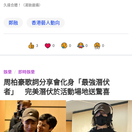
久違合體！（湯致遠攝）
鄭融
香港藝人動向
3
0
0
0
0
娛樂
即時娛樂
周柏豪歌詞分享會化身「最強潛伏
者」 完美潛伏於活動場地送驚喜