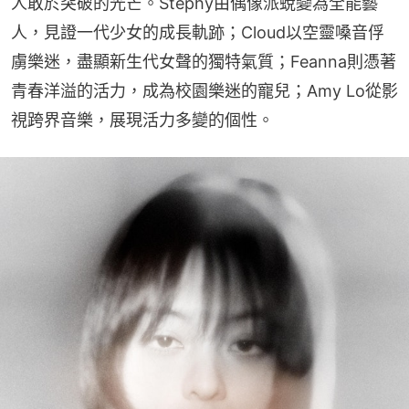
人敢於突破的光芒。Stephy由偶像派蛻變為全能藝
人，見證一代少女的成長軌跡；Cloud以空靈嗓音俘
虜樂迷，盡顯新生代女聲的獨特氣質；Feanna則憑著
青春洋溢的活力，成為校園樂迷的寵兒；Amy Lo從影
視跨界音樂，展現活力多變的個性。