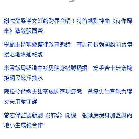
謝曉瑩梁漢文紅館跨界合唱！特首親點神曲《待你歸
來》致敬張國榮
學霸主持瑪姬獲律政司邀請 孖副司長張國鈞同台傳
授貼地溝通秘笈
米雪飯局疑遭白衫男貼身搭膊騷擾 雙手合十無奈婉
拒網民怒斥抽水
陳松伶偕嫩夫甜蜜放閃齊現疲態 曾痛失生育能力獲
丈夫用愛守護
曾志偉監製新劇《狩謊》開機 張頴康現身加盟與內
地小生成毅合作