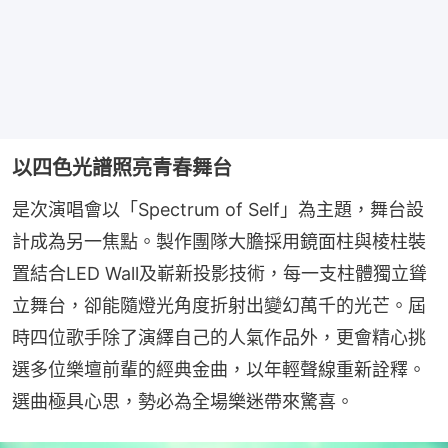
以四色光譜照亮青春舞台
是次演唱會以「Spectrum of Self」為主題，舞台設
計成為另一焦點。製作團隊大膽採用鏡面柱與棱柱裝
置結合LED Wall及嶄新投影技術，每一支柱體獨立聳
立舞台，卻能隨燈光角度折射出變幻萬千的光芒。屆
時四位歌手除了演繹自己的人氣作品外，更會精心挑
選多位樂壇前輩的經典金曲，以年輕聲線重新詮釋。
選曲極具心思，勢必為全場樂迷帶來驚喜。