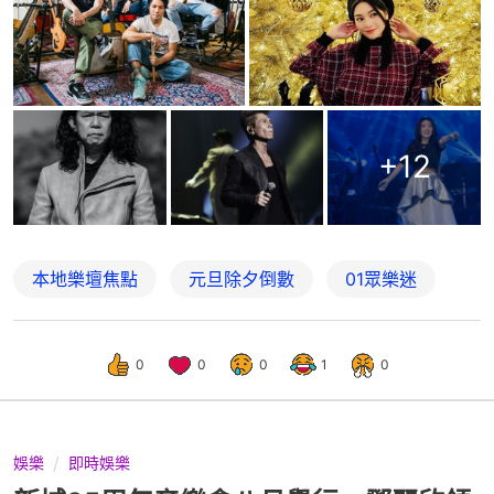
+
12
本地樂壇焦點
元旦除夕倒數
01眾樂迷
0
0
0
1
0
娛樂
即時娛樂