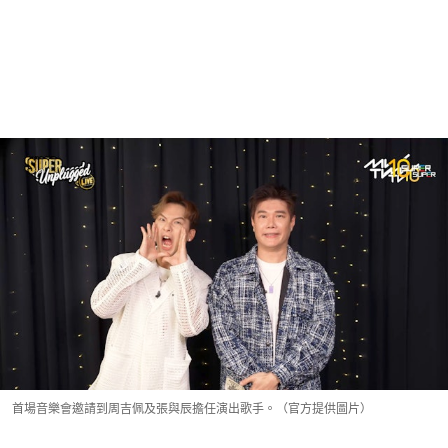
首場音樂會邀請到周吉佩及張與辰擔任演出歌手。（官方提供圖片）