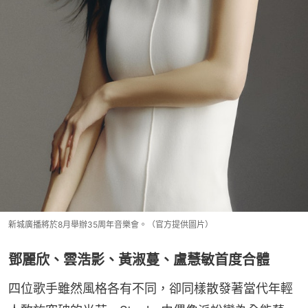
新城廣播將於8月舉辦35周年音樂會。（官方提供圖片）
鄧麗欣、雲浩影、黃淑蔓、盧慧敏首度合體
四位歌手雖然風格各有不同，卻同樣散發著當代年輕