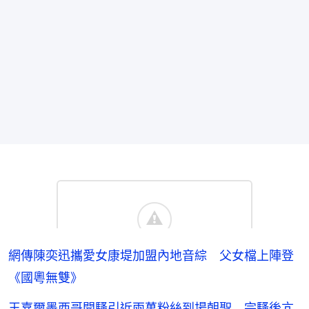
網傳陳奕迅攜愛女康堤加盟內地音綜 父女檔上陣登
《國粵無雙》
王嘉爾墨西哥開騷引近兩萬粉絲到場朝聖 完騷後亢