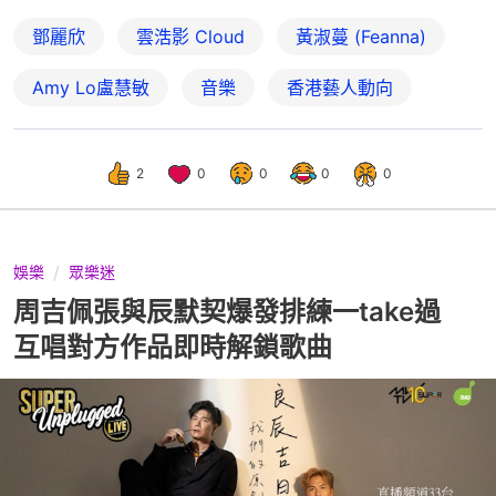
鄧麗欣
雲浩影 Cloud
黃淑蔓 (Feanna)
Amy Lo盧慧敏
音樂
香港藝人動向
2
0
0
0
0
娛樂
眾樂迷
周吉佩張與辰默契爆發排練一take過
互唱對方作品即時解鎖歌曲