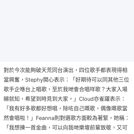
對於今次能夠破天荒同台演出，四位歌手都表現得相
當興奮，Stephy開心表示：「好期待可以同其他三位
歌手企喺台上唱歌，至於我哋會合唱咩歌？大家入場
睇就知，希望到時見到大家。」Cloud亦雀躍表示：
「我有好多歌都好想唱，除咗自己嘅歌，偶像嘅歌當
然會唱啦！」Feanna則對選歌方面較為著緊，她稱：
「我想揀一首金曲，可以向我哋樂壇前輩致敬，又可