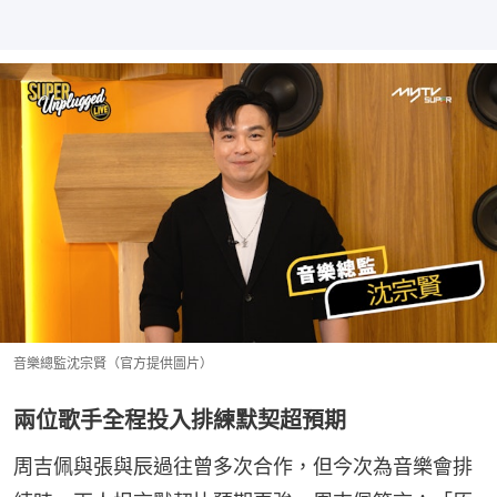
音樂總監沈宗賢（官方提供圖片）
兩位歌手全程投入排練默契超預期
周吉佩與張與辰過往曾多次合作，但今次為音樂會排