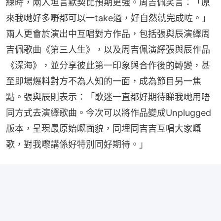
練時，兩人坦言默契比預期更強。周吉佩笑言：「原
來我哋好多嘢都可以一take過，好自然就完成咗。」
兩人更會於演出中互唱對方作品，包括張與辰演繹周
吉佩歌曲《第三人生》，以及周吉佩演繹張與辰作品
《深海》，並分享彼此第一印象與合作後的轉變，甚
至即場爆料對方不為人知的一面，成為節目另一焦
點。張與辰則表示：「歌迷一直都好期待睇我哋用唔
同方式去演繹歌曲。今次可以將作品變成Unplugged
版本，呈現最原始嘅面貌，同埋同吉吉互唱大家嘅
歌，對我嚟講係好特別同好期待。」