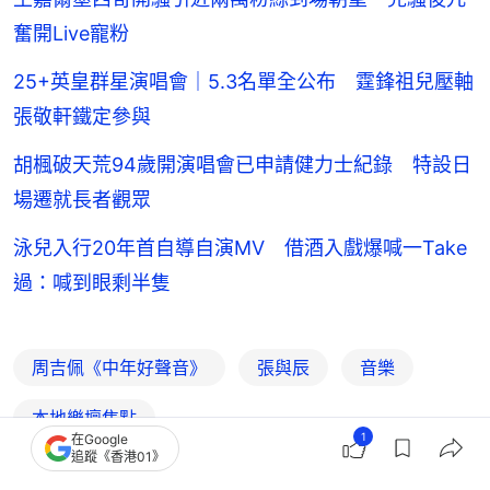
奮開Live寵粉
25+英皇群星演唱會｜5.3名單全公布 霆鋒祖兒壓軸
張敬軒鐵定參與
胡楓破天荒94歲開演唱會已申請健力士紀錄 特設日
場遷就長者觀眾
泳兒入行20年首自導自演MV 借酒入戲爆喊一Take
過：喊到眼剩半隻
周吉佩《中年好聲音》
張與辰
音樂
本地樂壇焦點
1
在Google
追蹤《香港01》