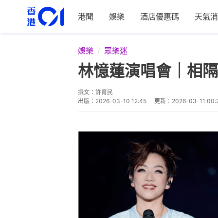
港聞
娛樂
酒店優惠碼
天氣消
娛樂
眾樂迷
林憶蓮演唱會｜相隔
撰文：
許育民
出版：
2026-03-10 12:45
更新：
2026-03-11 00: