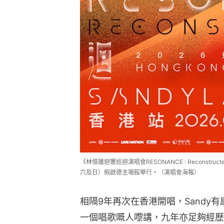
《林憶蓮迴響巡迴演唱會RESONANCE : Reconstructed
六及日）假啟德主場館舉行。（演唱會海報）
相隔9年再次在香港開唱，Sandy
一個唱歌嘅人嚟講，九年亦足夠經歷