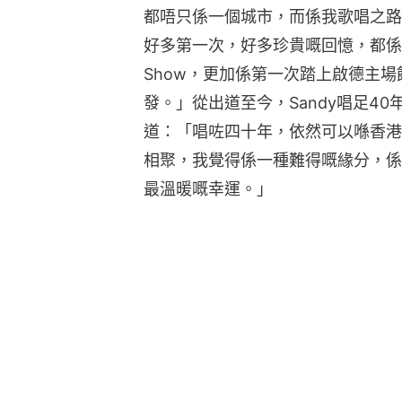
都唔只係一個城市，而係我歌唱之路
好多第一次，好多珍貴嘅回憶，都係
Show，更加係第一次踏上啟德主
發。」從出道至今，Sandy唱足4
道：「唱咗四十年，依然可以喺香港
相聚，我覺得係一種難得嘅緣分，係
最溫暖嘅幸運。」