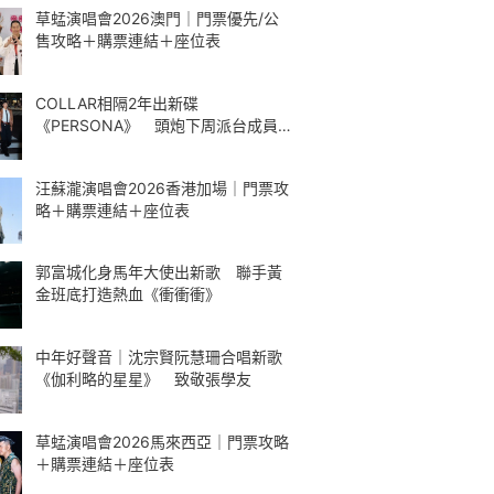
草蜢演唱會2026澳門｜門票優先/公
售攻略＋購票連結＋座位表
COLLAR相隔2年出新碟
《PERSONA》 頭炮下周派台成員
解構最愛歌曲
汪蘇瀧演唱會2026香港加場｜門票攻
略＋購票連結＋座位表
郭富城化身馬年大使出新歌 聯手黃
金班底打造熱血《衝衝衝》
中年好聲音｜沈宗賢阮慧珊合唱新歌
《伽利略的星星》 致敬張學友
草蜢演唱會2026馬來西亞｜門票攻略
＋購票連結＋座位表