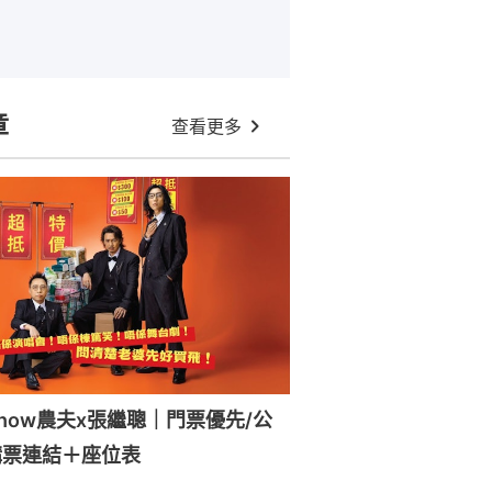
章
查看更多
how農夫x張繼聰｜門票優先/公
購票連結＋座位表