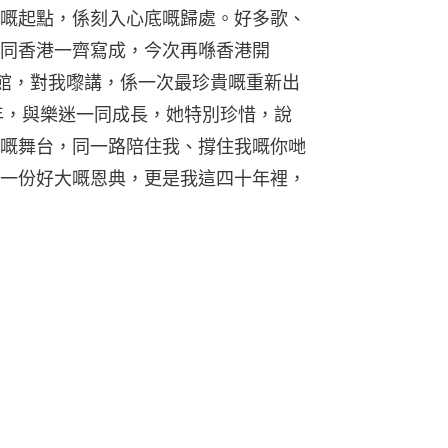
嘅起點，係刻入心底嘅歸處。好多歌、
同香港一齊寫成，今次再喺香港開 
場館，對我嚟講，係一次最珍貴嘅重新出
0年，與樂迷一同成長，她特別珍惜，說
嘅舞台，同一路陪住我、撐住我嘅你哋
一份好大嘅恩典，更是我這四十年裡，