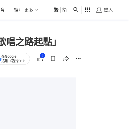
育
經濟
更多
01深圳
繁
觀點
|
简
健康
好食玩飛
登入
女
歌唱之路起點」
7
在Google
追蹤《香港01》