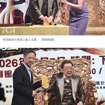
修哥親自在奏摺上蓋上玉璽。（陳順禎攝）