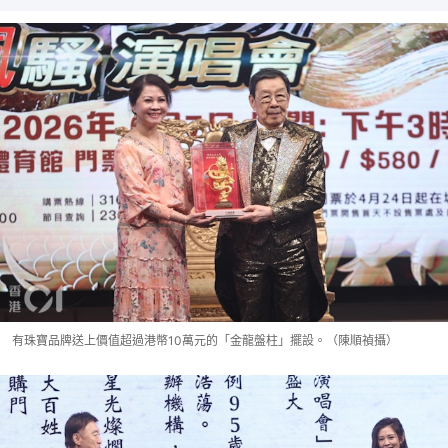
有珠寶品牌送上價值超過港幣10萬元的「金龍盤柱」擺設。（陳順禎攝）