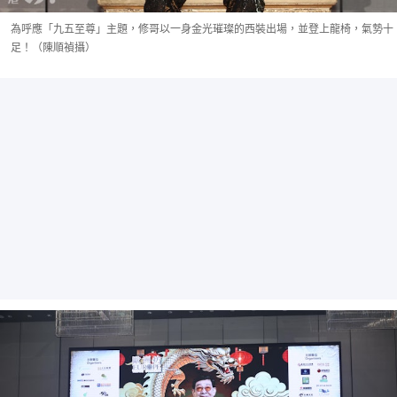
為呼應「九五至尊」主題，修哥以一身金光璀璨的西裝出場，並登上龍椅，氣勢十
足！（陳順禎攝）