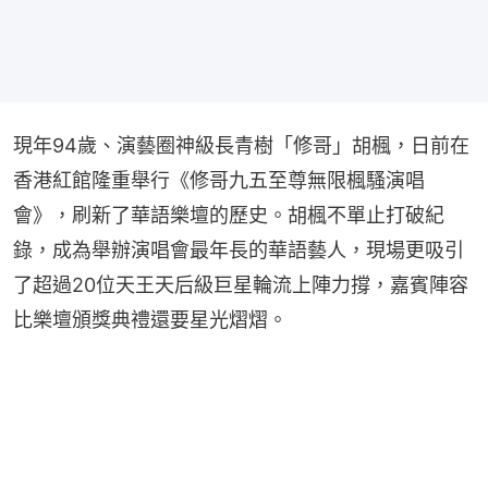
現年94歲、演藝圈神級長青樹「修哥」胡楓，日前在
香港紅館隆重舉行《修哥九五至尊無限楓騷演唱
會》，刷新了華語樂壇的歷史。胡楓不單止打破紀
錄，成為舉辦演唱會最年長的華語藝人，現場更吸引
了超過20位天王天后級巨星輪流上陣力撐，嘉賓陣容
比樂壇頒獎典禮還要星光熠熠。