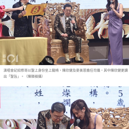
演唱會記招修哥以聖上身份坐上龍椅，陳欣健及麥美恩擔任司儀，其中陳欣健更讀
出「聖旨」。（陳順禎攝）