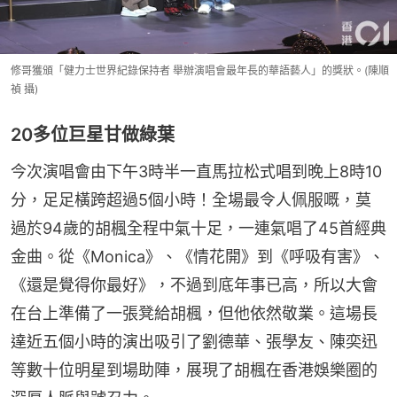
修哥獲頒「健力士世界紀錄保持者 舉辦演唱會最年長的華語藝人」的獎狀。(陳順
禎 攝)
20多位巨星甘做綠葉
今次演唱會由下午3時半一直馬拉松式唱到晚上8時10
分，足足橫跨超過5個小時！全場最令人佩服嘅，莫
過於94歲的胡楓全程中氣十足，一連氣唱了45首經典
金曲。從《Monica》、《情花開》到《呼吸有害》、
《還是覺得你最好》，不過到底年事已高，所以大會
在台上準備了一張凳給胡楓，但他依然敬業。這場長
達近五個小時的演出吸引了劉德華、張學友、陳奕迅
等數十位明星到場助陣，展現了胡楓在香港娛樂圈的