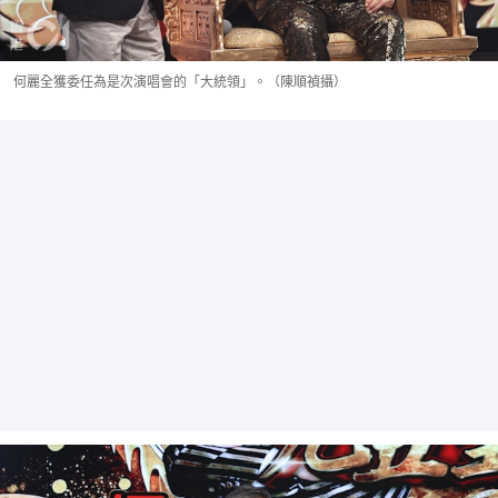
何麗全獲委任為是次演唱會的「大統領」。（陳順禎攝）