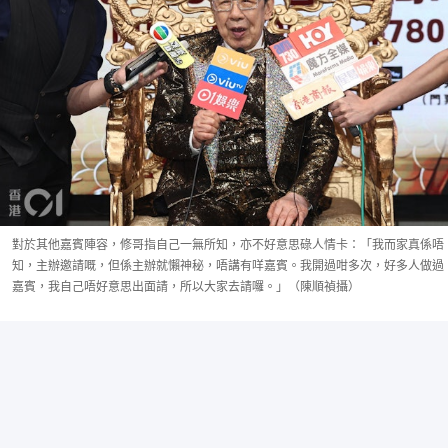
對於其他嘉賓陣容，修哥指自己一無所知，亦不好意思碌人情卡：「我而家真係唔
知，主辦邀請嘅，但係主辦就懶神秘，唔講有咩嘉賓。我開過咁多次，好多人做過
嘉賓，我自己唔好意思出面請，所以大家去請囉。」（陳順禎攝）