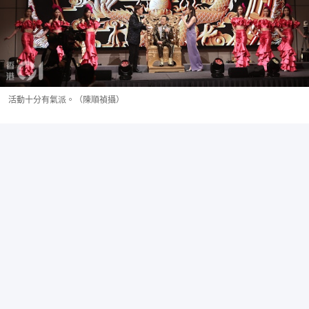
活動十分有氣派。（陳順禎攝）