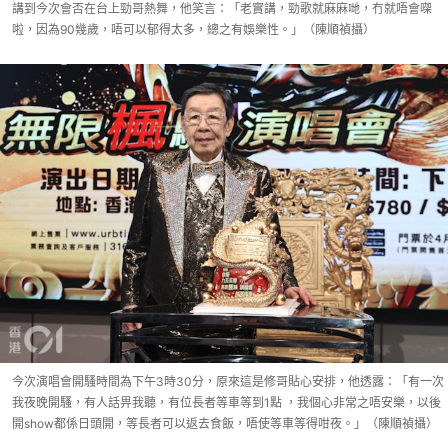
講到今次會否在台上勁哥熱舞，他笑言：「老實講，勁歌就麻麻哋，冇就唔會㗎
啦，因為90幾歲，唔可以郁得太多，總之有娛樂性。」（陳順禎攝）
今次演唱會開騷時間為下午3時30分，原來這是修哥貼心安排，他透露：「有一次
我夜晚開騷，有人話畀我聽，有位長者等車等到1點 ，我個心非常之唔安樂，以後
開show都係日頭開，等長者可以返去食飯，唔使等車等得咁夜。」（陳順禎攝）