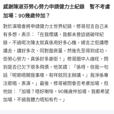
感謝陳淑芬勞心勞力申請健力士紀錄 暫不考慮
加場：90幾歲仲加？
對於演唱會將申請健力士世界紀錄，修哥坦言自己未
有多想，表示：「在我嚟講，我都未曾諗過破咩紀
錄，不過呢次陳太就真係用好多心機，總言之佢講嚟
講去，講好多次，同對面商量，然後先至得到成功，
佢勞心勞力，真係好多謝佢！」修哥圈中人緣旺，問
到是否已欠下很多飛債，他笑謂：「係呀，但我一句
話『呢啲唔關我事㗎，有咩就同主辦講。』我淨係專
注歌唱、表演。」最後，修哥被問會否考慮加場，但
他說：「加場？唔好喇啩，90幾歲仲加場，我都希望
加場，不過我體力唔知有冇。」