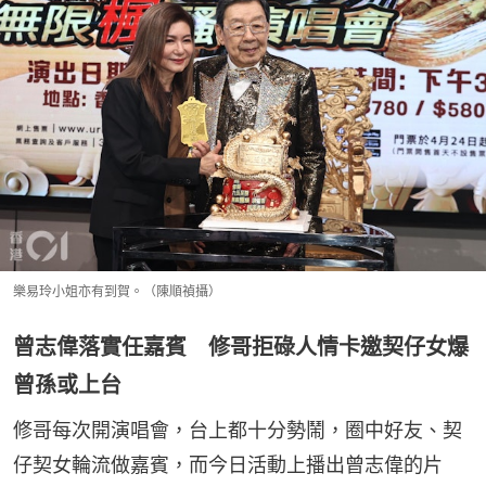
樂易玲小姐亦有到賀。（陳順禎攝）
曾志偉落實任嘉賓 修哥拒碌人情卡邀契仔女爆
曾孫或上台
修哥每次開演唱會，台上都十分勢鬧，圈中好友、契
仔契女輪流做嘉賓，而今日活動上播出曾志偉的片