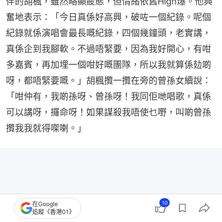
伴的胡楓，雖然略顯疲態，但情緒依舊High爆。他興
奮地表示：「今日真係好高興，破咗一個紀錄。呢個
紀錄就係演唱會最長嘅紀錄，四個幾鐘頭，老實講，
真係企到我腳軟。不過唔緊要，因為我好開心，有咁
多嘉賓，再加埋一個咁好嘅團隊，所以我就算係攰啲
呀，都唔緊要嘅。」胡楓攬一攬在旁的曾孫女續說：
「咁仲有，我啲孫呀、曾孫呀！我同佢哋唱歌，真係
可以講呀，攞命呀！如果謀殺我唔使乜嘢，叫啲曾孫
攬我我就得㗎喇。」
10
在Google
追蹤《香港01》