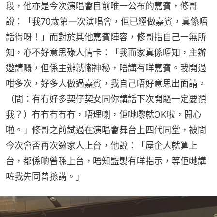
段，他亦是今次演唱會目前唯一公布的嘉賓，修哥
說：「我70歲第一次演唱會，佢已經做嘉賓，真係唔
話得呀！」而對於其他嘉賓陣容，修哥指自己一無所
知，亦不好意思碌人情卡：「我而家真係唔知，主辦
邀請嘅，但係主辦就懶神秘，唔講有咩嘉賓。我開過
咁多次，好多人做過嘉賓，我自己唔好意思出面請。
（問：有冇好多契仔契女同你講話下次開騷一定要預
我？）冇冇冇冇冇，唔理喇，佢哋嚟就OK啦，開心
啦。」修哥之前試過在演唱會舞台上四代同堂，被問
今次會否再次邀家人上台，他說：「屋企人就算上
台，都係啲曾孫上台，唔知監製有咩指示，等佢哋講
咗我先同曾孫講。」