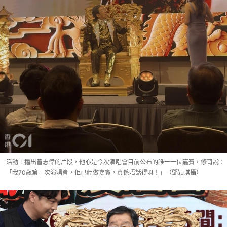
活動上播出曾志偉的片段，他亦是今次演唱會目前公布的唯一一位嘉賓，修哥說：
「我70歲第一次演唱會，佢已經做嘉賓，真係唔話得呀！」（鄧穎琪攝）