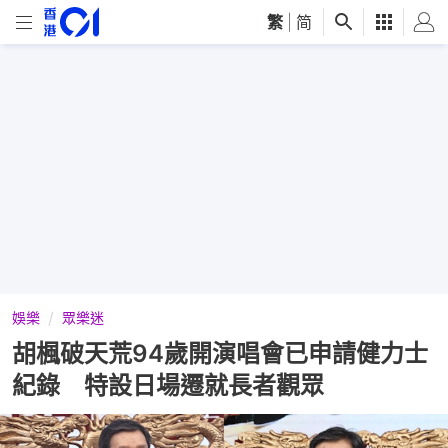
繁
|
简
娛樂
眾樂迷
胡楓破天荒94歲開演唱會已申請健力士
紀錄 特設日場遷就長者觀眾