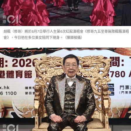
胡楓（修哥）將於6月7日舉行人生第6次紅館演唱會《修哥九五至尊無限楓騷演唱
會》，今日他在多位美女陪同下現身。（陳順禎攝）