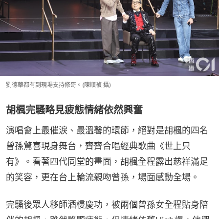
劉德華都有到現場支持修哥。(陳順禎 攝)
胡楓完騷略見疲態情緒依然興奮
演唱會上最催淚、最溫馨的環節，絕對是胡楓的四名
曾孫驚喜現身舞台，齊齊合唱經典歌曲《世上只
有》。看著四代同堂的畫面，胡楓全程露出慈祥滿足
的笑容，更在台上輪流親吻曾孫，場面感動全場。
完騷後眾人移師酒樓慶功，被兩個曾孫女全程貼身陪