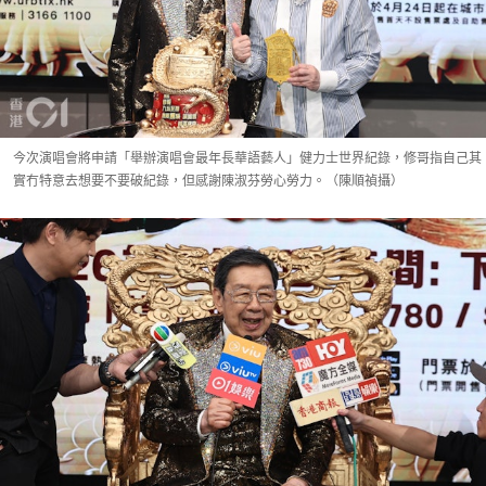
今次演唱會將申請「舉辦演唱會最年長華語藝人」健力士世界紀錄，修哥指自己其
實冇特意去想要不要破紀錄，但感謝陳淑芬勞心勞力。（陳順禎攝）