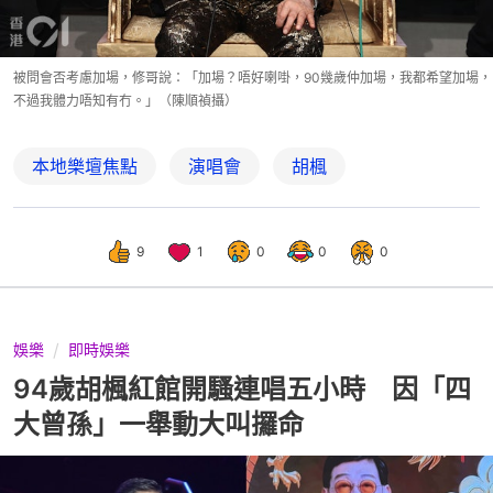
被問會否考慮加場，修哥說：「加場？唔好喇啩，90幾歲仲加場，我都希望加場，
不過我體力唔知有冇。」（陳順禎攝）
本地樂壇焦點
演唱會
胡楓
9
1
0
0
0
娛樂
即時娛樂
94歲胡楓紅館開騷連唱五小時 因「四
大曾孫」一舉動大叫攞命