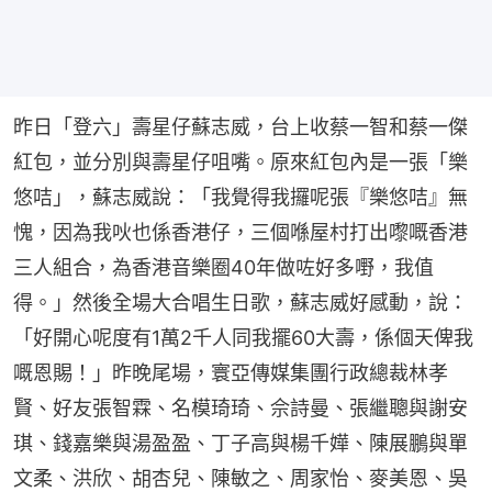
昨日「登六」壽星仔蘇志威，台上收蔡一智和蔡一傑
紅包，並分別與壽星仔咀嘴。原來紅包內是一張「樂
悠咭」，蘇志威說：「我覺得我攞呢張『樂悠咭』無
愧，因為我吙也係香港仔，三個喺屋村打出嚟嘅香港
三人組合，為香港音樂圈40年做咗好多嘢，我值
得。」然後全場大合唱生日歌，蘇志威好感動，說：
「好開心呢度有1萬2千人同我擺60大壽，係個天俾我
嘅恩賜！」昨晚尾場，寰亞傳媒集團行政總裁林孝
賢、好友張智霖、名模琦琦、佘詩曼、張繼聰與謝安
琪、錢嘉樂與湯盈盈、丁子高與楊千嬅、陳展鵬與單
文柔、洪欣、胡杏兒、陳敏之、周家怡、麥美恩、吳