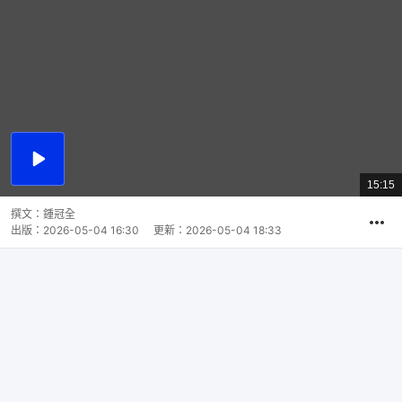
播
放
15:15
總
影
共
片
時
撰文：
鍾冠全
間
出版：
2026-05-04 16:30
更新：
2026-05-04 18:33