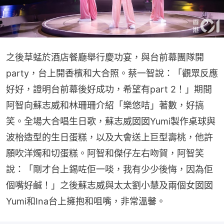
之後草蜢於酒店餐廳舉行慶功宴，與台前幕團隊開
party，台上開香檳和大合照。蔡一智說：「觀眾反應
好好，證明台前幕後好成功，希望有part 2！」期間
阿智向蘇志威和林珊珊介紹「樂悠咭」著數，好搞
笑。全場大合唱生日歌，蘇志威囡囡Yumi製作桌球與
波枱造型的生日蛋糕，以及大會送上巨型壽桃，他許
願吹洋燭和切蛋糕。阿智和傑仔左右吻賀，阿智笑
說：「剛才台上錫咗佢一啖，我有少少後悔，因為佢
個嘴好鹹！」之後蘇志威與太太劉小慧及兩個女囡囡
Yumi和Ina台上擁抱和咀嘴，非常溫馨。