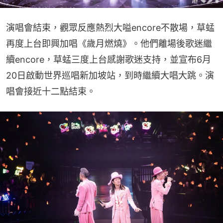
演唱會結束，觀眾反應熱烈大嗌encore不散場，草蜢
再度上台即興加唱《歲月燃燒》。他們離場後歌迷繼
續encore，草蜢三度上台感謝歌迷支持，並宣布6月
20日啟動世界巡唱新加坡站，到時繼續大唱大跳。演
唱會接近十二點結束。