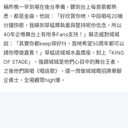
稱昨晚一早到場在後台準備，聽到台上每首歌都熟
悉，都是金曲。他說：「好欣賞你哋，中段唱咗20幾
分鐘快歌，我睇到草蜢嘅執着與堅持呢份信念，所以
40年企喺舞台上有咁多Fans支持！」蘇志威對城城
說：「其實你都keep得好fit，我哋希望50周年都可以
請你嚟做嘉賓！」草蜢送城城水晶獎座，刻上「KING 
OF STAGE」，強調城城是他們心目中的舞台王者。
之後他們跳唱《唱這歌》，還一齊做城城嘅招牌單腳
企甫士，全場觀眾high爆。