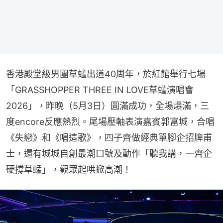
香港殿堂級男團草蜢出道40周年，於紅館舉行七場
「GRASSHOPPER THREE IN LOVE草蜢演唱會
2026」，昨晚（5月3日）圓滿成功，全場爆滿，三
度encore反應熱烈。尾場壓軸表演嘉賓郭富城，合唱
《失戀》和《唱這歌》，四子齊做經典單腳企招牌甫
士，還有城城自創最潮口號及動作「聽我講，一齊企
硬撐草蜢」，觀眾起哄掀高潮！