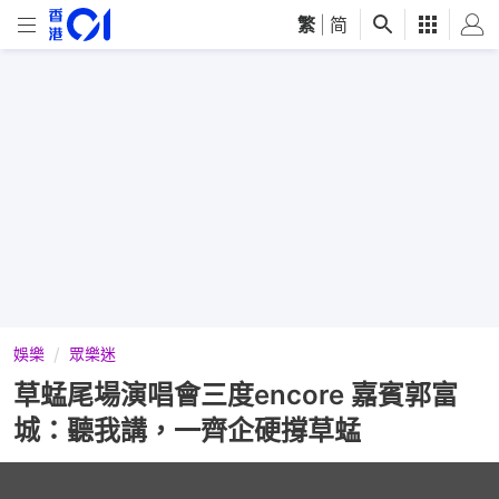
繁
|
简
娛樂
眾樂迷
草蜢尾場演唱會三度encore 嘉賓郭富
城：聽我講，一齊企硬撐草蜢