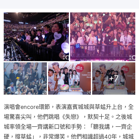
+
7
演唱會encore環節，表演嘉賓城城與草蜢升上台，全
場驚喜尖叫，他們跳唱《失戀》，默契十足。之後城
城率領全場一齊講新口號和手勢：「聽我講，一齊企
硬，撐草蜢」，非常爆笑。他們相識超過40年，城城