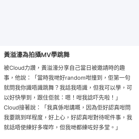
黃溢濠為拍攝MV學跳舞
被Cloud力讚，黃溢濠分享自己當日被邀請時的趣
事，他說：「當時我哋好random咁撞到，佢第一句
就問我你識唔識跳舞？我話我唔識，但我可以學，可
以好快學到，跟住佢就：嗯！咁我諗吓先啦！」
Cloud接著說：「我真係咁講嘅，因為佢好認真咁問
我要跳到咩程度，好上心，好認真咁對待呢件事，我
就話唔使練好多㗎咋，但我哋都練咗好多堂。」