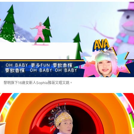
黎明旗下16歲女新人Sophia雅荍又唱又跳。