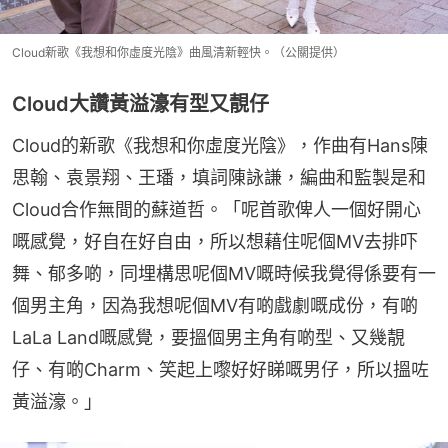
Cloud新歌《我想和你虛度光陰》曲風清新輕快。（公關提供）
Cloud大讚黃溢濠有型又靚仔
Cloud的新歌《我想和你虛度光陰》，作曲有Hans陳
思翰、袁景翔、王璠，填詞陳詠謙，編曲和監製是和
Cloud合作無間的蘇道哲。「呢首歌俾人一個好開心
嘅感覺，好自在好自由，所以想藉住呢個MV去排吓
舞、郁多啲，同埋構思呢個MV嘅時候我覺得係要有一
個男主角，因為我想呢個MV有啲戲劇嘅成份，有啲
LaLa Land嘅感覺，要搵個男主角有啲型、又幾靚
仔、有啲Charm、笑起上嚟好好睇嘅男仔，所以搵咗
黃溢濠。」