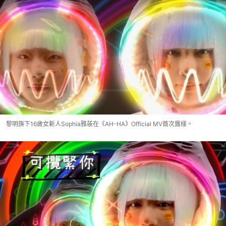
黎明旗下16歲女新人Sophia雅荍在《AH-HA》Official MV首次露樣。