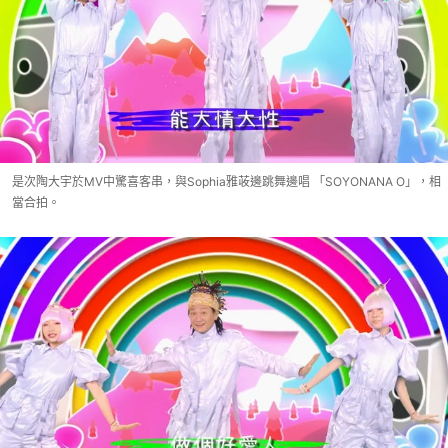
是次陶大宇於MV中驚喜客串，與Sophia雅荍邊跳舞邊唱 「SOYONANA O」，相
當合拍。