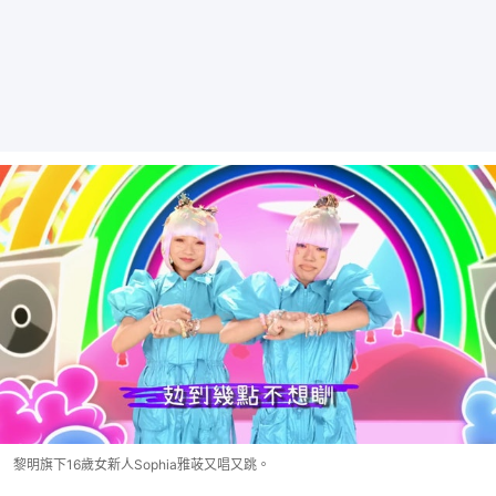
黎明旗下16歲女新人Sophia雅荍又唱又跳。