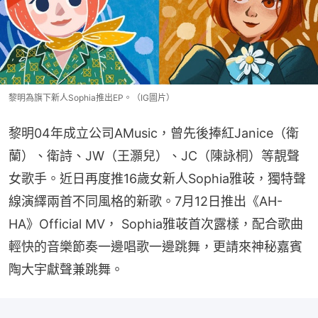
黎明為旗下新人Sophia推出EP。（IG圖片）
黎明04年成立公司AMusic，曾先後捧紅Janice（衛
蘭）、衛詩、JW（王灝兒）、JC（陳詠桐）等靚聲
女歌手。近日再度推16歲女新人Sophia雅荍，獨特聲
線演繹兩首不同風格的新歌。7月12日推出《AH-
HA》Official MV， Sophia雅荍首次露樣，配合歌曲
輕快的音樂節奏一邊唱歌一邊跳舞，更請來神秘嘉賓
陶大宇獻聲兼跳舞。