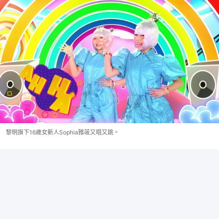
黎明旗下16歲女新人Sophia雅荍又唱又跳。