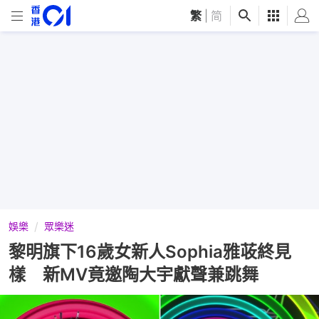
繁
|
简
娛樂
眾樂迷
黎明旗下16歲女新人Sophia雅荍終見
樣 新MV竟邀陶大宇獻聲兼跳舞