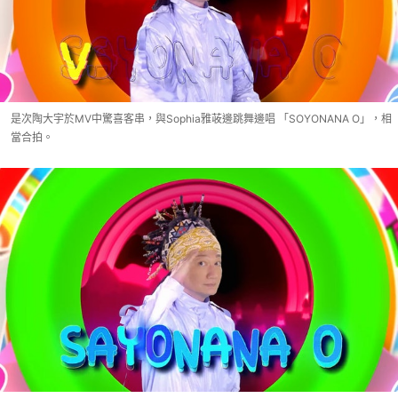
是次陶大宇於MV中驚喜客串，與Sophia雅荍邊跳舞邊唱 「SOYONANA O」，相
當合拍。