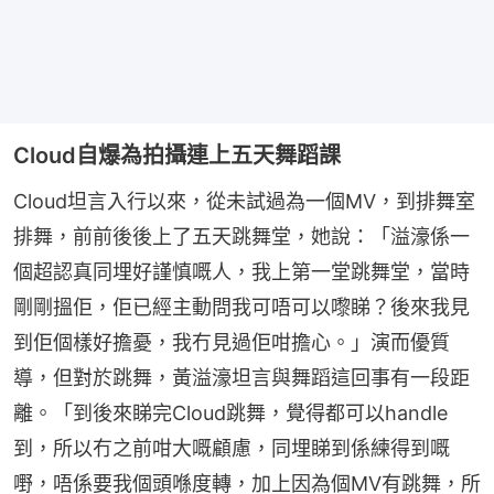
Cloud自爆為拍攝連上五天舞蹈課
Cloud坦言入行以來，從未試過為一個MV，到排舞室
排舞，前前後後上了五天跳舞堂，她說：「溢濠係一
個超認真同埋好謹慎嘅人，我上第一堂跳舞堂，當時
剛剛搵佢，佢已經主動問我可唔可以嚟睇？後來我見
到佢個樣好擔憂，我冇見過佢咁擔心。」演而優質
導，但對於跳舞，黃溢濠坦言與舞蹈這回事有一段距
離。「到後來睇完Cloud跳舞，覺得都可以handle
到，所以冇之前咁大嘅顧慮，同埋睇到係練得到嘅
嘢，唔係要我個頭喺度轉，加上因為個MV有跳舞，所