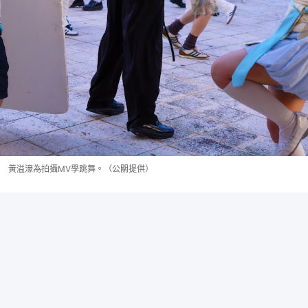
黃溢濠為拍攝MV學跳舞。（公關提供）