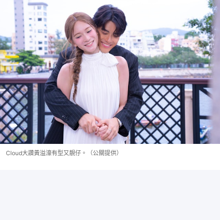
Cloud大讚黃溢濠有型又靚仔。（公關提供）