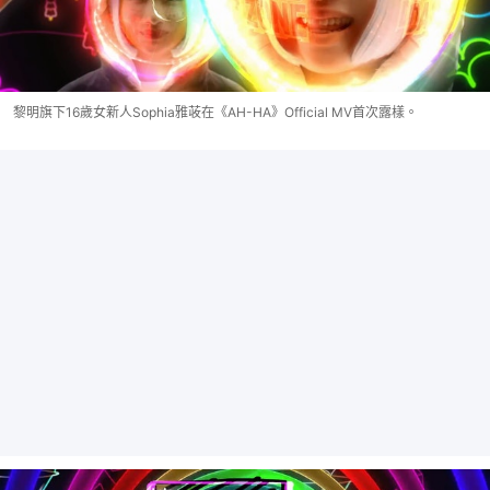
黎明旗下16歲女新人Sophia雅荍在《AH-HA》Official MV首次露樣。