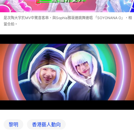
是次陶大宇於MV中驚喜客串，與Sophia雅荍邊跳舞邊唱 「SOYONANA O」，相
當合拍。
黎明
香港藝人動向