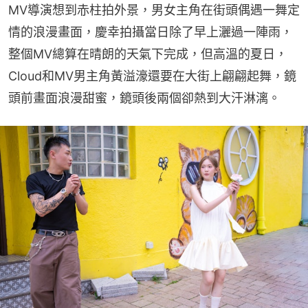
MV導演想到赤柱拍外景，男女主角在街頭偶遇一舞定
情的浪漫畫面，慶幸拍攝當日除了早上灑過一陣雨，
整個MV總算在晴朗的天氣下完成，但高溫的夏日，
Cloud和MV男主角黃溢濠還要在大街上翩翩起舞，鏡
頭前畫面浪漫甜蜜，鏡頭後兩個卻熱到大汗淋漓。