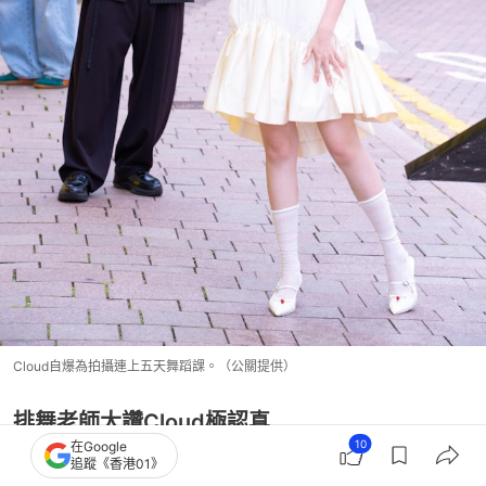
Cloud自爆為拍攝連上五天舞蹈課。（公關提供）
排舞老師大讚Cloud極認真
10
在Google
追蹤《香港01》
當日排舞老師Jacko也在場，即使天氣再悶熱，Cloud