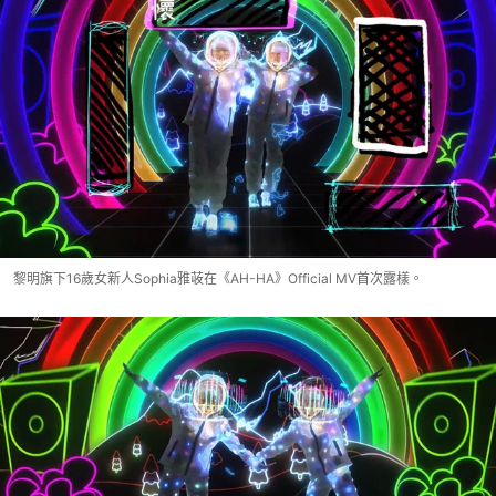
黎明旗下16歲女新人Sophia雅荍在《AH-HA》Official MV首次露樣。