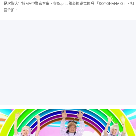
是次陶大宇於MV中驚喜客串，與Sophia雅荍邊跳舞邊唱 「SOYONANA O」，相
當合拍。