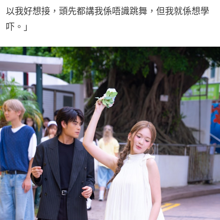
以我好想接，頭先都講我係唔識跳舞，但我就係想學
吓。」