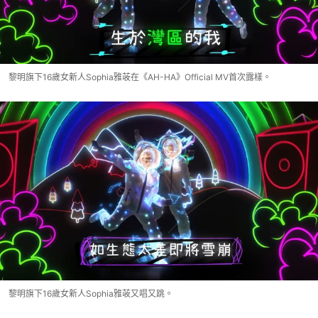
黎明旗下16歲女新人Sophia雅荍在《AH-HA》Official MV首次露樣。
黎明旗下16歲女新人Sophia雅荍又唱又跳。