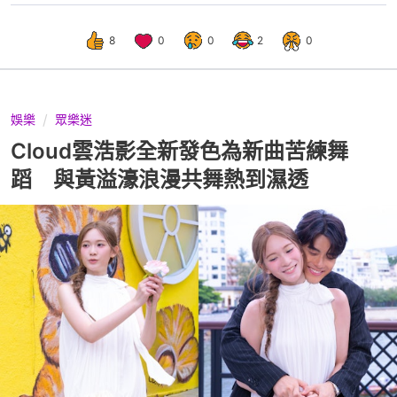
8
0
0
2
0
娛樂
眾樂迷
Cloud雲浩影全新發色為新曲苦練舞
蹈 與黃溢濠浪漫共舞熱到濕透