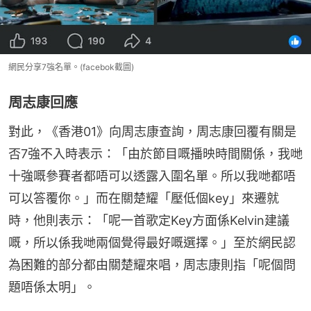
網民分享7強名單。(facebok截圖)
周志康回應
對此，《香港01》向周志康查詢，周志康回覆有關是
否7強不入時表示：「由於節目嘅播映時間關係，我哋
十強嘅參賽者都唔可以透露入圍名單。所以我哋都唔
可以答覆你。」而在關楚耀「壓低個key」來遷就
時，他則表示：「呢一首歌定Key方面係Kelvin建議
嘅，所以係我哋兩個覺得最好嘅選擇。」至於網民認
為困難的部分都由關楚耀來唱，周志康則指「呢個問
題唔係太明」。