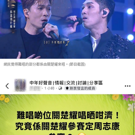
網民覺得難唱的部分都係由關楚耀來唱。(節目截圖)