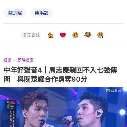
關楚耀
樂娛談
搶先表達
娛樂
即時娛樂
中年好聲音4｜周志康親回不入七強傳
聞 與關楚耀合作勇奪90分