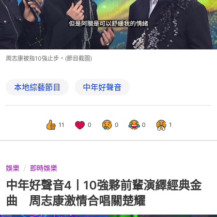
周志康被指10強止步。(節目截圖)
本地綜藝節目
中年好聲音
11
0
0
0
1
娛樂
即時娛樂
中年好聲音4丨10強夥前輩演繹經典金
曲 周志康激情合唱關楚耀