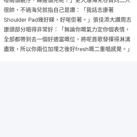
嚟兩個靚仔，睇邊個先呢？」更大爆海兒亦贊同二人
很帥，不過海兒就指自己是讚：「我話志康著
Shoulder Pad幾好睇，好啱佢著。」張佳添大讚周志
康頭部分唱得非常好：「無論你嘅氣力定你個表情，
全部都帶到去一個好適當嘅位，將呢首歌發揮得淋漓
盡致，所以你兩位加埋之後好fresh嘅二重唱感覺。」