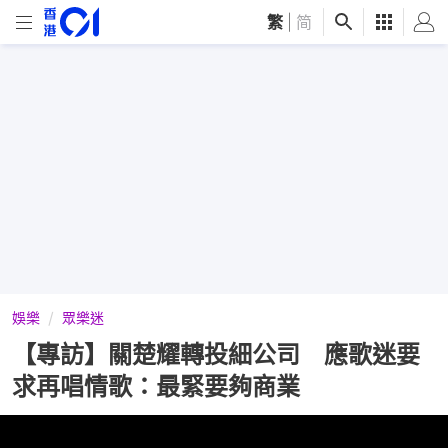
繁
|
简
娛樂
眾樂迷
【專訪】關楚耀轉投細公司 應歌迷要
求再唱情歌：最緊要夠商業