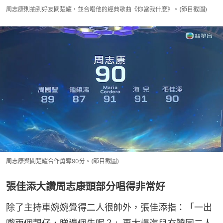
周志康則抽到好友關楚耀，並合唱他的經典歌曲《你當我什麼》。(節目截圖)
周志康與關楚耀合作勇奪90分。(節目截圖)
張佳添大讚周志康頭部分唱得非常好
除了主持車婉婉覺得二人很帥外，張佳添指：「一出