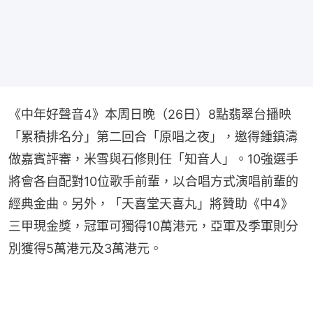
《中年好聲音4》本周日晚（26日）8點翡翠台播映
「累積排名分」第二回合「原唱之夜」，邀得鍾鎮濤
做嘉賓評審，米雪與石修則任「知音人」。10強選手
將會各自配對10位歌手前輩，以合唱方式演唱前輩的
經典金曲。另外，「天喜堂天喜丸」將贊助《中4》
三甲現金獎，冠軍可獨得10萬港元，亞軍及季軍則分
別獲得5萬港元及3萬港元。