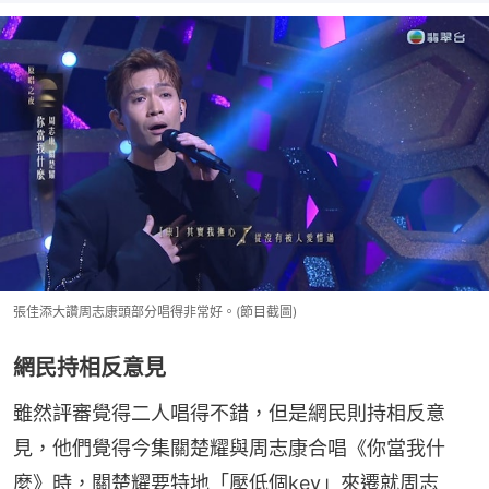
張佳添大讚周志康頭部分唱得非常好。(節目截圖)
網民持相反意見
雖然評審覺得二人唱得不錯，但是網民則持相反意
見，他們覺得今集關楚耀與周志康合唱《你當我什
麼》時，關楚耀要特地「壓低個key」來遷就周志