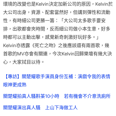
環境的改變也是Kelvin決定加新公司的原因，Kelvin於
大公司出身，資源、配套當然好，但講到彈性和流動
性，有時細公司更勝一籌：「大公司太多歌手要安
排，出歌都會夾時間，反而細公司做小本生意，好多
時都可以主動出擊，感覺新奇刺激好玩好多。」
Kelvin亦透露《死亡之吻》之後應該還有兩首歌，幾
首歌的MV亦會有關連，今次Kelvin回歸樂壇有幾大決
心，大家拭目以待。
【專訪】關楚耀歌手演員身份互補：演戲令我的表情
眼神更成熟
關楚耀拍真人騷斟茶10小時 若有機會不介意洗廁所
關楚耀演出真人騷 上山下海做工人