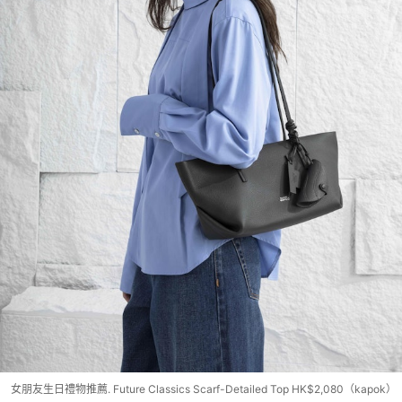
女朋友生日禮物推薦. Future Classics Scarf-Detailed Top HK$2,080（kapok）