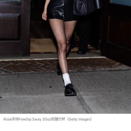
Rosé手持FreeSip Sway 30oz的隨行杯（Getty images）