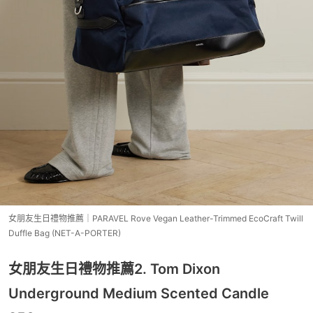
女朋友生日禮物推薦｜PARAVEL Rove Vegan Leather-Trimmed EcoCraft Twill
Duffle Bag (NET-A-PORTER)
女朋友生日禮物推薦2. Tom Dixon
Underground Medium Scented Candle