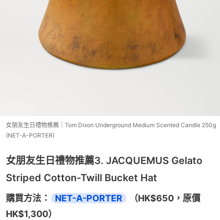
女朋友生日禮物推薦｜Tom Dixon Underground Medium Scented Candle 250g
(NET-A-PORTER)
女朋友生日禮物推薦3. JACQUEMUS Gelato
Striped Cotton-Twill Bucket Hat
購買方法：
NET-A-PORTER
 （HK$650，原價
HK$1,300）