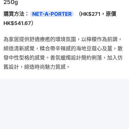
250g
購買方法：
NET-A-PORTER
 （HK$271，原價
HK$541.67）
為家居提供舒適療癒的環境氛圍，以檸檬作為前調，
締造清新感覺，糅合帶辛辣感的海地豆蔻心及薑，散
發中性型格的感覺。香氛蠟燭設計簡約俐落，加入仿
舊設計，締造時尚魅力質感。