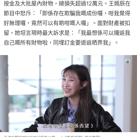
按金及大批屋內財物，總損失超過12萬元。王嫣辰在
節目中怒斥：「即係存在欺騙我嘅成份囉，咁我覺得
好無理囉，竟然可以有啲咁嘅人囉」。面對財產被扣
留，她坦言現時最大訴求是：「我最想係可以攞返我
自己嘅所有財物啦，同埋訂金要退返晒畀我」。