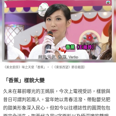
《美女廚房》味之天使「香蕉」。（《東張西望》節目截圖）
「香蕉」樣貌大變
久未在幕前曝光的王嫣辰，今次上電視受訪，樣貌與
昔日可謂判若兩人。當年她以青春活潑、帶點嬰兒肥
的甜美形象深入民心。但如今以往標誌性的圓潤包包