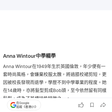
Anna Wintour中學輟學
Anna Wintour在1949年生於英國倫敦，年少便有一
套時尚風格，會嫌棄校服太醜，將過膝校裙剪短，更
因被校長發現而退學，學歷不到中學畢業的程度。她
在14歲時，亦將髮型剪成Bob頭，至今依然留有同樣
髮型，成為了其標誌性特徵之一。
在Google
追蹤《香港01》