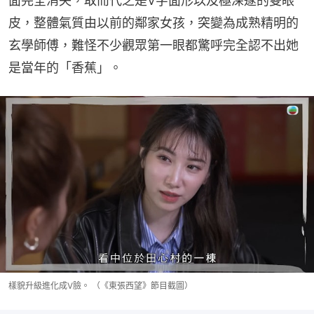
面完全消失，取而代之是V字面形以及極深邃的雙眼
皮，整體氣質由以前的鄰家女孩，突變為成熟精明的
玄學師傅，難怪不少觀眾第一眼都驚呼完全認不出她
是當年的「香蕉」。
樣貌升級進化成V臉。 （《東張西望》節目截圖）