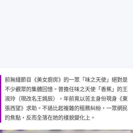
前無綫節目《美女廚房》的一眾「味之天使」絕對是
不少觀眾的集體回憶。曾擔任味之天使「香蕉」的王
淑玲（現改名王嫣辰），年前竟以苦主身份現身《東
張西望》求助。不過比起複雜的租務糾紛，一眾網民
的焦點，反而全落在她的樣貌變化上。