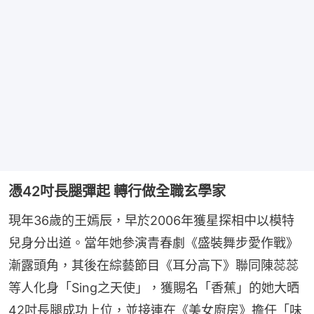
憑42吋長腿彈起 轉行做全職玄學家
現年36歲的王嫣辰，早於2006年獲星探相中以模特
兒身分出道。當年她參演青春劇《盛裝舞步愛作戰》
漸露頭角，其後在綜藝節目《耳分高下》聯同陳蕊蕊
等人化身「Sing之天使」，獲賜名「香蕉」的她大晒
42吋長腿成功上位，並接連在《美女廚房》擔任「味