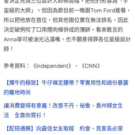
會決定先為三位設計大師帶高帽，把他們形容為「宇
宙級的大師」。但因為節目前一晚跟Tom Ford進餐，
所以把他放在首位，但其他兩位實在無法排名，因此
決定破例咬了口用煙肉條併成的薄餅。看來敢言的
Anna寧可被油光沾滿嘴，也不願意得罪各位星級設計
師！
參考資料：《independent》、《CNN》
【爛牛的極致】牛仔褲定腰帶？零實用性和過份暴露
的離地時尚
讓消費變得有意義！改善不丹、祕魯、貴州婦女生
活 全靠你買衫！
【配搭通勝】向最佳女友取經 約會、見家長必穿