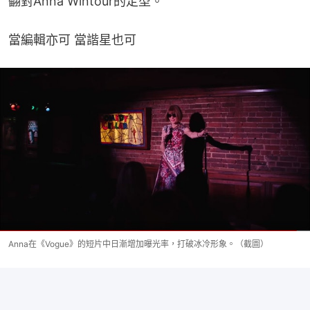
翻對Anna Wintour的定型。
當編輯亦可 當諧星也可
Anna在《Vogue》的短片中日漸增加曝光率，打破冰冷形象。（截圖）