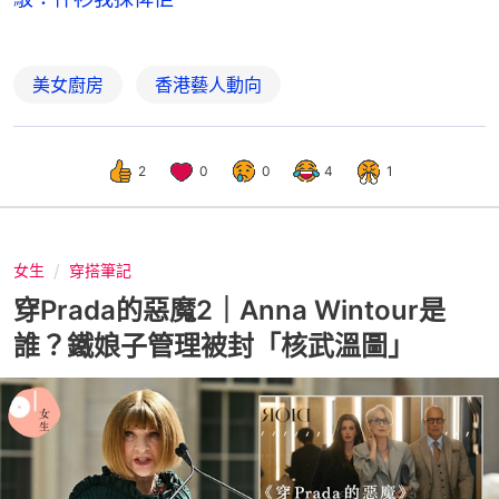
美女廚房
香港藝人動向
2
0
0
4
1
女生
穿搭筆記
穿Prada的惡魔2｜Anna Wintour是
誰？鐵娘子管理被封「核武溫圖」