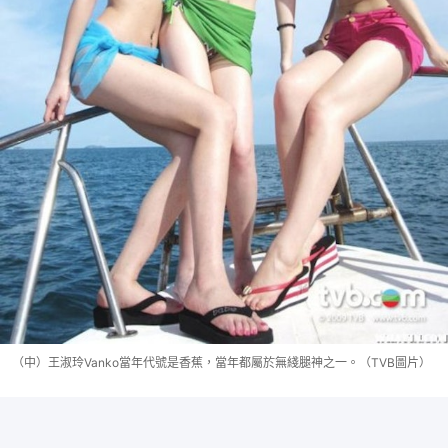
（中）王淑玲Vanko當年代號是香蕉，當年都屬於無綫腿神之一。（TVB圖片）