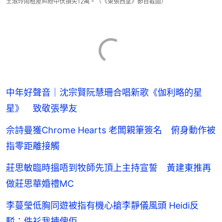
王淑玲鬧租屋糾紛中伏損失12萬。（《東張西望》節目截圖）
中年好聲音｜沈宗賢阮慧珊合唱新歌《伽利略的星
星》 致敬張學友
佘詩曼獲Chrome Hearts 老闆親筆簽名 俯身動作被
指零距離接觸
莊思敏臨時搵唔到牧師先頂上主持宣誓 黃建東推再
做莊思華婚禮MC
李蔓瑩低胸同遊被指有機心搶李靜儀風頭 Heidi反
駁：件衫我揀俾佢