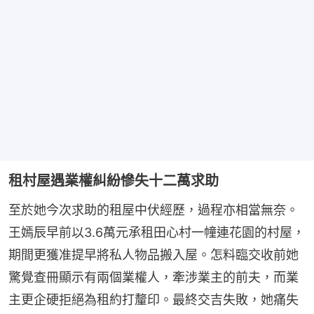
租村屋遇業權糾紛慘失十二萬求助
至於她今次求助的租屋中伏經歷，過程亦相當無奈。
王嫣辰早前以3.6萬元承租田心村一幢連花園的村屋，
期間更獲准提早將私人物品搬入屋。怎料臨交收前她
驚覺查冊顯示有兩個業權人，牽涉業主的前夫，而業
主更企硬拒絕為租約打釐印。最終交吉失敗，她痛失