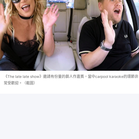
《The late late show》邀請有份量的藝人作嘉賓，當中carpool karaoke的環節非
常受歡迎。（截圖）