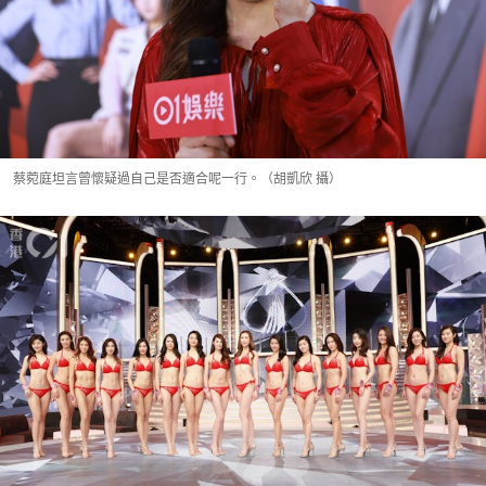
蔡菀庭坦言曾懷疑過自己是否適合呢一行。（胡凱欣 攝）