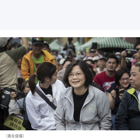
（黃永俊攝）