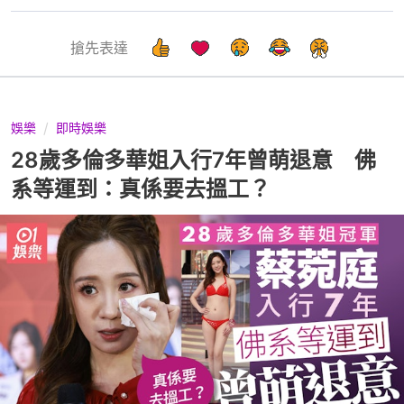
搶先表達
娛樂
即時娛樂
28歲多倫多華姐入行7年曾萌退意 佛
系等運到：真係要去搵工？