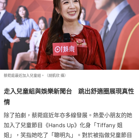
蔡菀庭最近加入兒童組。（胡凱欣 攝）
走入兒童組與娛樂新聞台 跳出舒適圈展現真性
情
除了拍劇，蔡菀庭近年亦多線發展。熱愛小朋友的她
加入了兒童節目《Hands Up》化身「Tiffany 姐
姐」，笑指她吃了「聰明丸」。對於被指做兒童節目