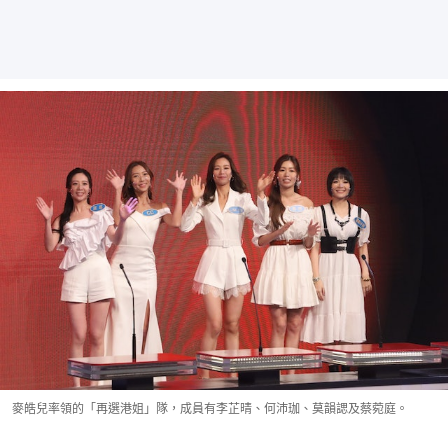
麥皓兒率領的「再選港姐」隊，成員有李芷晴、何沛珈、莫韻諰及蔡菀庭。