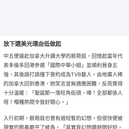
放下選美光環由低做起
中五便遠赴加拿大升讀大學的蔡菀庭，回憶起當年代
表多倫多回港參選「國際中華小姐」並順利晉身五
強，其後誤打誤撞下簽約成為TVB藝人。由地廣人稀
的加拿大回到香港，她笑言並無適應困難，反而覺得
十分溫暖：「聖誕節一落旺角街頭，嘩！全部都係人
呀！嗰種熱鬧令我好開心。」
入行初期，蔡菀庭也曾有過短暫的幻想，但很快便被
現實的節奏磨平了棱角。「其實我幻想嘅時間好短，