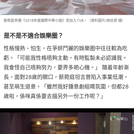
蔡菀庭參選《2018年度國際中華小姐》而加入TVB。（資料圖片/林迅景 攝）
是不是不適合娛樂圈？
性格慢熱、怕生，在爭妍鬥麗的娛樂圈中往往較為吃
虧。「可能我性格唔夠主動，有時監製未必認識我。
我會怪自己唔夠努力，要畀多啲心機。」 隨着年齡漸
長，面對28歲的關口，蔡菀庭坦言曾陷入事業低潮，
甚至萌生退意。「雖然我好鍾意劇組嘅氛圍，但都28
歲啦，係咪真係要去搵另外一份工作呢？」