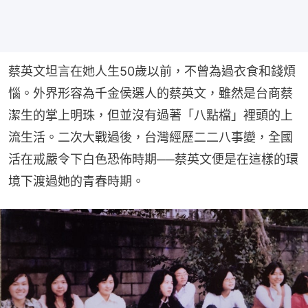
蔡英文坦言在她人生50歲以前，不曾為過衣食和錢煩
惱。外界形容為千金侯選人的蔡英文，雖然是台商蔡
潔生的掌上明珠，但並沒有過著「八點檔」裡頭的上
流生活。二次大戰過後，台灣經歷二二八事變，全國
活在戒嚴令下白色恐佈時期──蔡英文便是在這樣的環
境下渡過她的青春時期。