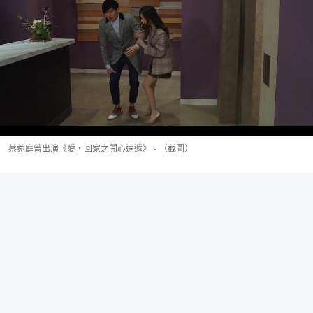
蔡菀庭曾出演《愛・回家之開心速遞》。（截圖）