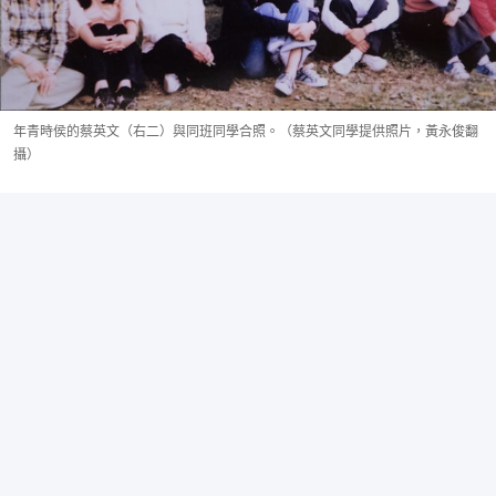
年青時侯的蔡英文（右二）與同班同學合照。（蔡英文同學提供照片，黃永俊翻
攝）