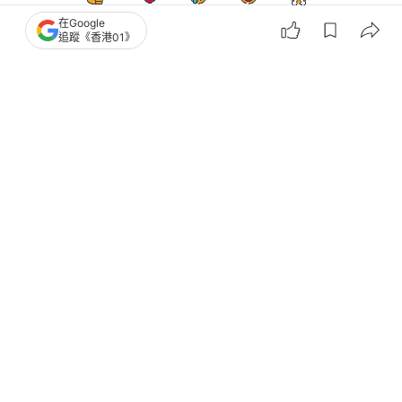
在Google
追蹤《香港01》
娛樂
即時娛樂
港姐2026｜陳梓穎榮幸被封「公屋港
姐」 自爆從未食過「兩餸飯」
撰文：
吳子生