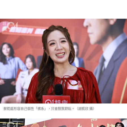
蔡菀庭形容自己個性「佛系」，只會默默耕耘。（胡凱欣 攝）