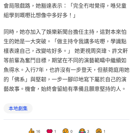
會局限戲路，她豁達表示：「完全冇咁覺得，喺兒童
組學到嘅嘢比想像中多好多！」
同時，她亦加入了娛樂新聞台擔任主持，這對本來怕
生的她是一大突破。「做主持令我講多咗嘢，學識點
樣表達自己，改變咗好多。」 她更視周奕瑋、許文軒
等前輩為奮鬥目標，期望在不同的演藝範疇中繼續如
魚得水。入行7年，也許沒有一步登天，但蔡菀庭用她
的「佛系」與堅韌，一步一腳印地寫下屬於自己的演
藝故事。機會，始終會留給有準備且願意堅持的人。
本地劇集
16
1
0
3
1