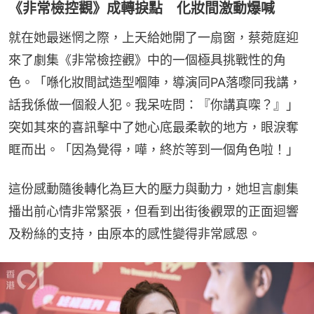
《非常檢控觀》成轉捩點 化妝間激動爆喊
就在她最迷惘之際，上天給她開了一扇窗，蔡菀庭迎
來了劇集《非常檢控觀》中的一個極具挑戰性的角
色。「喺化妝間試造型嗰陣，導演同PA落嚟同我講，
話我係做一個殺人犯。我呆咗問：『你講真㗎？』」 
突如其來的喜訊擊中了她心底最柔軟的地方，眼淚奪
眶而出。「因為覺得，嘩，終於等到一個角色啦！」
這份感動隨後轉化為巨大的壓力與動力，她坦言劇集
播出前心情非常緊張，但看到出街後觀眾的正面迴響
及粉絲的支持，由原本的感性變得非常感恩。