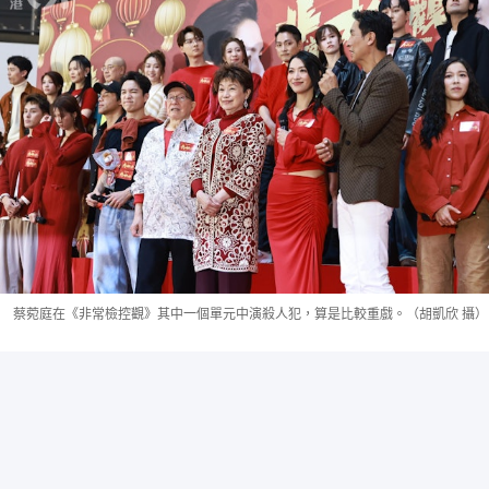
蔡菀庭在《非常檢控觀》其中一個單元中演殺人犯，算是比較重戲。（胡凱欣 攝）