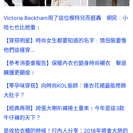
Victoria Beckham用了這位模特兒而捱轟 網民﹕小
哈七也比她重﹗
【穿搭明星】時尚女生都要知道的名字﹕情侶裝要像
他們這樣穿…
【參考消委會報告】保暖內衣也變身時尚襯衣 擊退
臃腫更顯瘦﹗
【零孕味穿搭】向時尚KOL偷師：連衣花裙最能修飾
大肚子？
【經典再現】誇張大喇叭褲捲土重來﹗今年是這3款
牛仔褲的天下？
是收拾衣櫃的時候！行內人分享：2018年將會大熱的