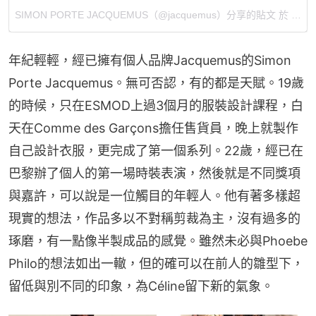
SIMON PORTE JACQUEMUS
（@jacquemus）分享的貼文 於
PDT 
年紀輕輕，經已擁有個人品牌Jacquemus的Simon 
Porte Jacquemus。無可否認，有的都是天賦。19歲
的時候，只在ESMOD上過3個月的服裝設計課程，白
天在Comme des Garçons擔任售貨員，晚上就製作
自己設計衣服，更完成了第一個系列。22歲，經已在
巴黎辦了個人的第一場時裝表演，然後就是不同獎項
與嘉許，可以說是一位觸目的年輕人。他有著多樣超
現實的想法，作品多以不對稱剪裁為主，沒有過多的
琢磨，有一點像半製成品的感覺。雖然未必與Phoebe 
Philo的想法如出一轍，但的確可以在前人的雛型下，
留低與別不同的印象，為Céline留下新的氣象。