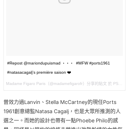
#Repost @mariondupuismad ・・・ #MFW #ports1961
#natasacagalj's première saison ❤️
Madame Figaro Paris
（@madamefigarofr）分享的貼文 於
PST 2015 年 2月 月 26 日 9:04 上午
曾效力過Lanvin、Stella McCartney的現任Ports 
1961創意總監Natasa Cagalj，也是大眾所推測的人
選之一。而她的設計也帶有一點Phoebe Philo的感