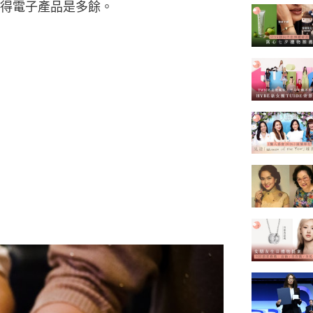
得電子產品是多餘。