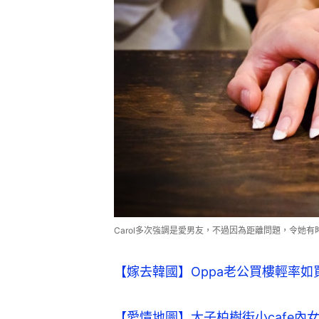
Carol多次強調是愛男友，不過因為距離問題，令她有時
【嫁去韓國】Oppa老公買樓輕率如
【愛情地圖】太子柏樹街小cafe內