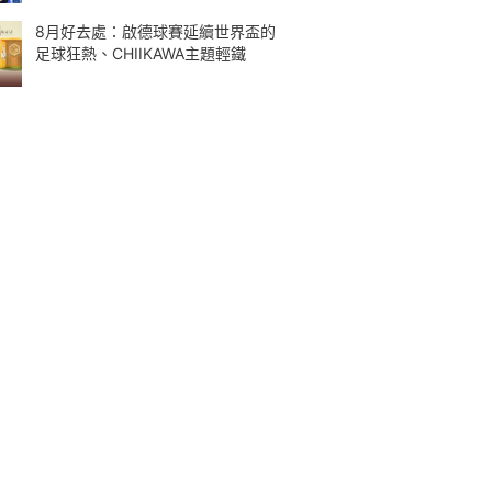
8月好去處：啟德球賽延續世界盃的
足球狂熱、CHIIKAWA主題輕鐵