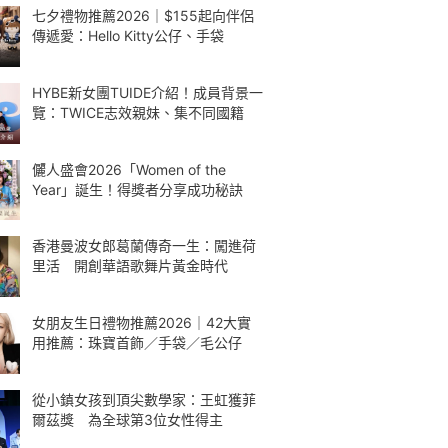
七夕禮物推薦2026｜$155起向伴侶
傳遞愛：Hello Kitty公仔、手袋
HYBE新女團TUIDE介紹！成員背景一
覽：TWICE志效親妹、集不同國籍
儷人盛會2026「Women of the
Year」誕生！得獎者分享成功秘訣
香港曼波女郎葛蘭傳奇一生：闖進荷
里活 開創華語歌舞片黃金時代
女朋友生日禮物推薦2026｜42大實
用推薦：珠寶首飾／手袋／毛公仔
從小鎮女孩到頂尖數學家：王虹獲菲
爾茲獎 為全球第3位女性得主