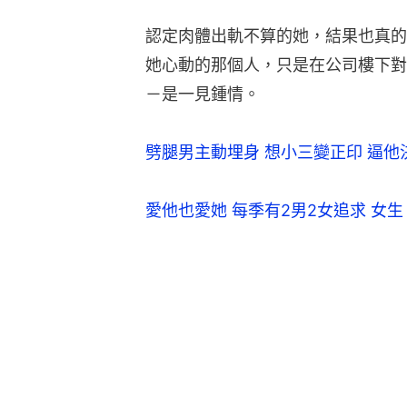
認定肉體出軌不算的她，結果也真的
她心動的那個人，只是在公司樓下對
－是一見鍾情。
劈腿男主動埋身 想小三變正印 逼
愛他也愛她 每季有2男2女追求 女