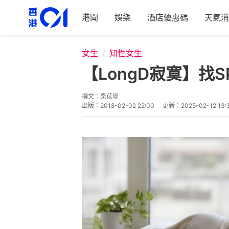
港聞
娛樂
酒店優惠碼
天氣消
女生
知性女生
【LongD寂寞】
撰文：
梁苡珊
出版：
2018-02-02 22:00
更新：
2025-02-12 13: