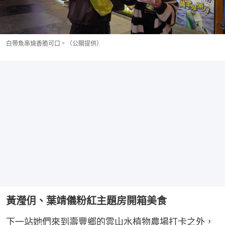
白帶魚串燒香脆可口。（公關提供）
黃瀅仴、葉靖儀粉紅主題房開箱美食
下一站她們來到壽豐鄉的雲山水植物農場打卡之外，