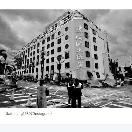
（katehung1980@Instagram）