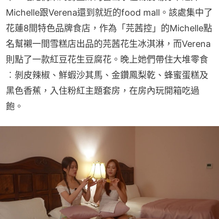
Michelle跟Verena還到就近的food mall。該處集中了
花蓮8間特色品牌食店，作為「芫茜控」的Michelle點
名幫襯一間雪糕店出品的芫茜花生冰淇淋，而Verena
則點了一款紅豆花生豆腐花。晚上她們帶住大堆零食
︰剝皮辣椒、鮮蝦沙其馬、金鑽鳳梨乾、蜂蜜蛋糕及
黑色香蕉，入住粉紅主題套房，在房內玩開箱吃過
飽。