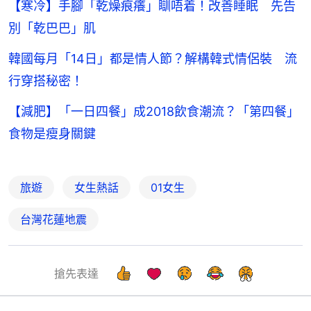
【寒冷】手腳「乾燥痕癢」瞓唔着！改善睡眠 先告
別「乾巴巴」肌
韓國每月「14日」都是情人節？解構韓式情侶裝 流
行穿搭秘密！
【減肥】「一日四餐」成2018飲食潮流？「第四餐」
食物是瘦身關鍵
旅遊
女生熱話
01女生
台灣花蓮地震
搶先表達