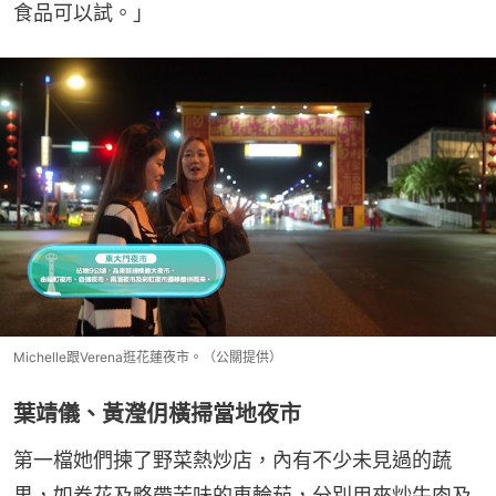
食品可以試。」
Michelle跟Verena逛花蓮夜市。（公關提供）
葉靖儀、黃瀅仴橫掃當地夜市
第一檔她們揀了野菜熱炒店，內有不少未見過的蔬
果，如卷花及略帶苦味的車輪茄，分別用來炒牛肉及