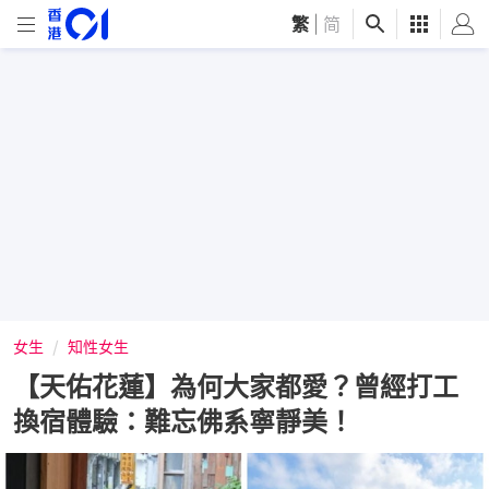
繁
|
简
女生
知性女生
【天佑花蓮】為何大家都愛？曾經打工
換宿體驗：難忘佛系寧靜美！