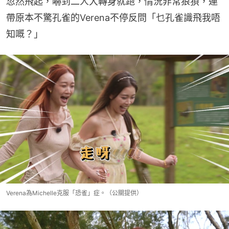
忽然飛起，嚇到二人大轉身就跑，情況非常狼狽，連
帶原本不驚孔雀的Verena不停反問「乜孔雀識飛我唔
知嘅？」
Verena為Michelle克服「恐雀」症。（公關提供）