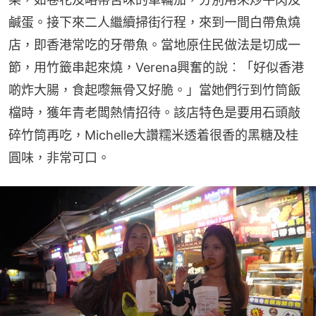
鹹蛋。接下來二人繼續掃街行程，來到一間白帶魚燒
店，即香港常吃的牙帶魚。當地原住民做法是切成一
節，用竹籤串起來燒，Verena興奮的說︰「好似香港
啲炸大腸，食起嚟無骨又好脆。」當她們行到竹筒飯
檔時，獲年青老闆熱情招待。該店特色是要用石頭敲
碎竹筒再吃，Michelle大讚糯米透着很香的黑糖及桂
圓味，非常可口。