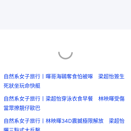
自然系女子旅行丨暉哥海鷗奪食怕被啄 梁超怡簽生
死狀坐玩命快艇
自然系女子旅行丨梁超怡穿泳衣食早餐 林映暉受傷
當眾撩靚仔歐巴
自然系女子旅行丨林映暉34D震撼極限解放 梁超怡
曬三點式大反擊