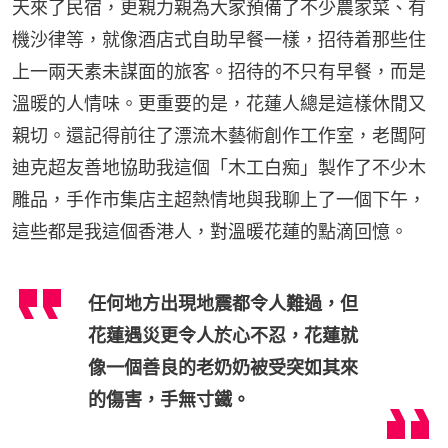
天來了民宿，更親力親為大家預備了不少農家菜、有
機沙律等，就像酒店式自助早餐一樣，招待着那些住
上一兩天素未謀面的旅客。招待的不只有早餐，而是
溫暖的人情味。更重要的是，花蓮人總是這樣休閒又
親切。還記得前往了漂流木藝術創作工作室，老闆阿
迪克超友善地協助我這個「木工白痴」製作了不少木
雕品，手作市集店主超熱情地與我聊上了一個下午，
這些都是我這個香港人，對溫暖花蓮的點滴回憶。
任何地方出現地震都令人難過，但
花蓮遇災更令人於心不忍，花蓮就
像一個善良的老奶奶被受突如其來
的傷害，手無寸鐵。