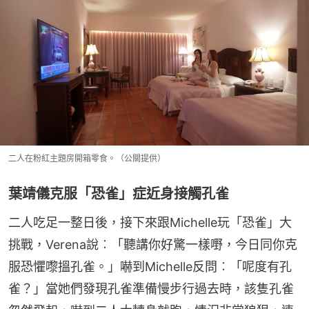
二人在粉紅主題房開箱零食。（公關提供）
葉靖儀克服「恐雀」症近身接觸孔雀
二人吃足一整日後，接下來跟Michelle玩「恐雀」大
挑戰，Verena說︰「聽講你好驚一樣嘢，今日同你克
服恐懼嚟搵孔雀。」嚇到Michelle反問︰「呢度有孔
雀？」當她們發現孔雀準備慢步行過去時，該隻孔雀