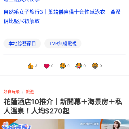
自然系女子旅行3｜葉靖儀自備十套性感泳衣 黃瀅
仴比堅尼初解放
本地綜藝節目
TVB無綫電視
3
0
0
0
0
好食玩飛
旅遊
花蓮酒店10推介｜新開幕＋海景房＋私
人溫泉！人均$270起