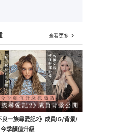
章
查看更多
x《不良一族尋愛記2》成員IG/背景/
！今季顏值升級