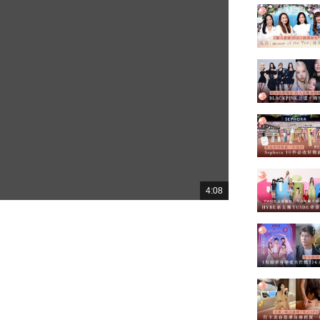
4:08
總
共
時
間