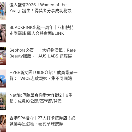
儷人盛會2026「Women of the
Year」誕生！得獎者分享成功秘訣
BLACKPINK出道十周年｜互相扶持
走到巔峰 四人合體會面BLINK
Sephora必買｜十大好物清單：Rare
Beauty胭脂、HAUS LABS 遮瑕掃
HYBE新女團TUIDE介紹！成員背景一
覽：TWICE志效親妹、集不同國籍
Netflix母胎單身戀愛大作戰2｜6重
點：成員IG公開/高學歷/背景
香港SPA推介｜27大打卡按摩店！必
試排毒足浴桶、泰式草球按摩