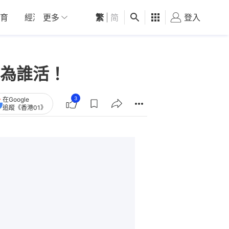
育
經濟
更多
01深圳
繁
觀點
|
简
健康
好食玩飛
登入
女
為誰活！
3
在Google
追蹤《香港01》