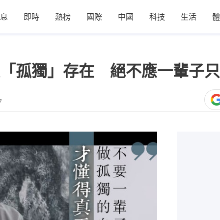
息
即時
熱榜
國際
中國
科技
生活
體
「孤獨」存在 絕不應一輩子只
7