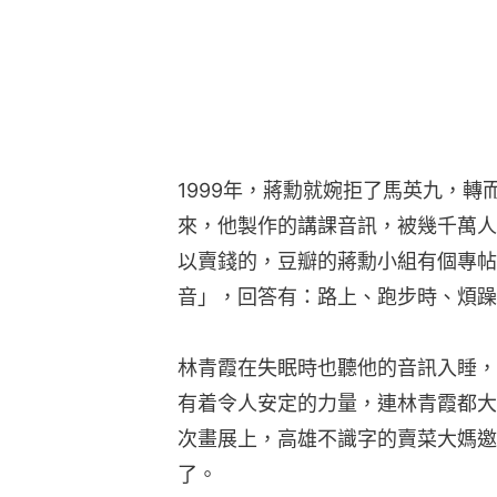
1999年，蔣勳就婉拒了馬英九，
來，他製作的講課音訊，被幾千萬人
以賣錢的，豆瓣的蔣勳小組有個專帖
音」，回答有：路上、跑步時、煩躁
林青霞在失眠時也聽他的音訊入睡，
有着令人安定的力量，連林青霞都大
次畫展上，高雄不識字的賣菜大媽邀
了。