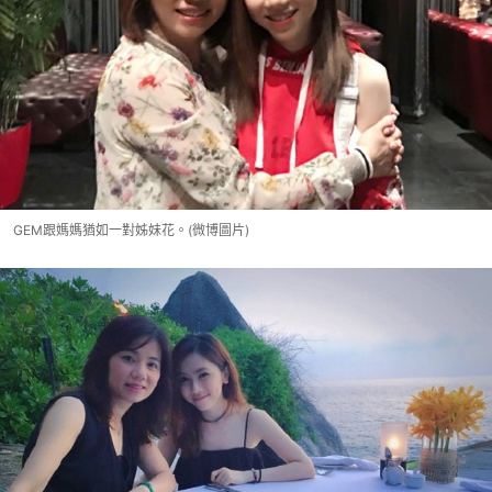
GEM跟媽媽猶如一對姊妹花。(微博圖片)