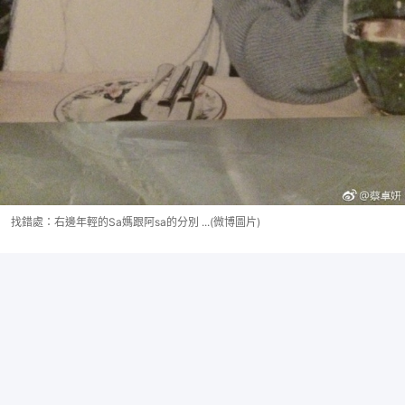
找錯處：右邊年輕的Sa媽跟阿sa的分別 ...(微博圖片)