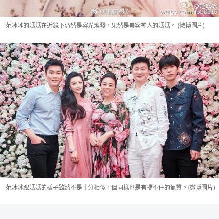
范冰冰的媽媽在近鏡下仍然是容光煥發，果然是美容神人的媽媽。 (微博圖片)
范冰冰跟媽媽的樣子雖然不是十分相似，但同樣也是有擋不住的氣質。(微博圖片)