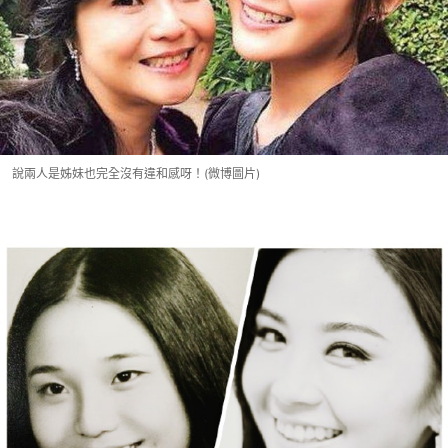
說兩人是姊妹也完全沒有違和感呀！(微博圖片)