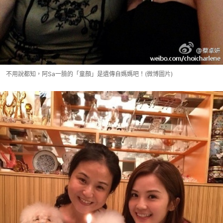
不用說都知，阿Sa一臉的「童顏」是遺傳自媽媽吧！(微博圖片)