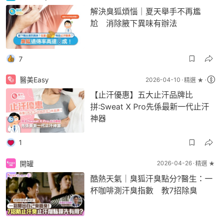
解決臭狐煩惱｜夏天舉手不再尷
尬 消除腋下異味有辦法
7
醫美Easy
2026-04-10
精選 ★
【止汗優惠】五大止汗品牌比
拼:Sweat X Pro先係最新一代止汗
神器
1
開罐
2026-04-26
精選 ★
酷熱天氣｜臭狐汗臭點分?醫生：一
杯咖啡測汗臭指數 教7招除臭