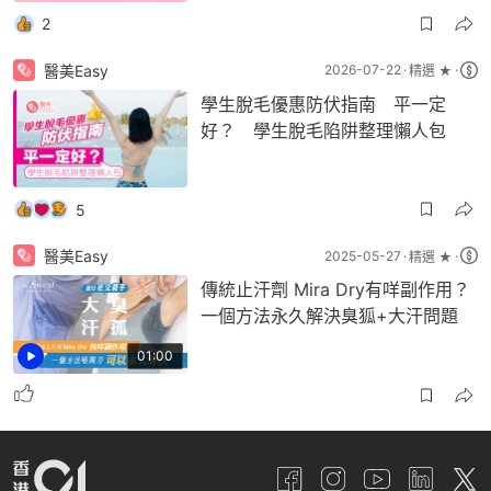
2
醫美Easy
2026-07-22
精選 ★
學生脫毛優惠防伏指南 平一定
好？ 學生脫毛陷阱整理懶人包
5
醫美Easy
2025-05-27
精選 ★
傳統止汗劑 Mira Dry有咩副作用？
一個方法永久解決臭狐+大汗問題
01:00