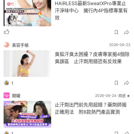
HAiRLESS最新SweatXPro專業止
汗淨味中心 擁行內4P指標專業有
效
美容手帳
2026-06-23
臭狐汗臭太困擾？皮膚專家揭4個除
臭誤區 止汗劑用錯恐有反效果
1
開罐
2026-06-24
精選 ★
止汗劑出門前先用超錯？藥劑師揭
正確用法 附8款熱門產品實測
1