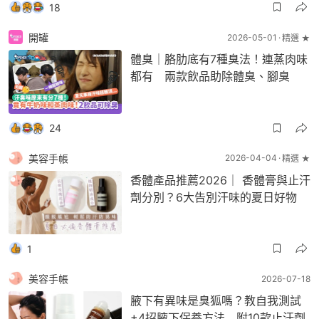
18
開罐
2026-05-01
精選 ★
體臭｜胳肋底有7種臭法！連蒸肉味
都有 兩款飲品助除體臭、腳臭
24
美容手帳
2026-04-04
精選 ★
香體產品推薦2026｜ 香體膏與止汗
劑分別？6大告別汗味的夏日好物
1
美容手帳
2026-07-18
腋下有異味是臭狐嗎？教自我測試
+4招腋下保養方法 附10款止汗劑