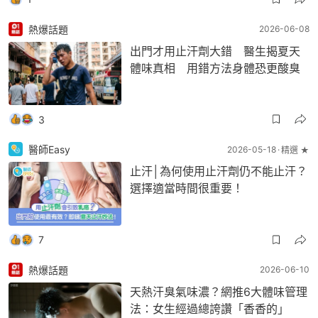
熱爆話題
2026-06-08
出門才用止汗劑大錯 醫生揭夏天
體味真相 用錯方法身體恐更酸臭
3
醫師Easy
2026-05-18
精選 ★
止汗│為何使用止汗劑仍不能止汗？
選擇適當時間很重要！
7
熱爆話題
2026-06-10
天熱汗臭氣味濃？網推6大體味管理
法：女生經過總誇讚「香香的」