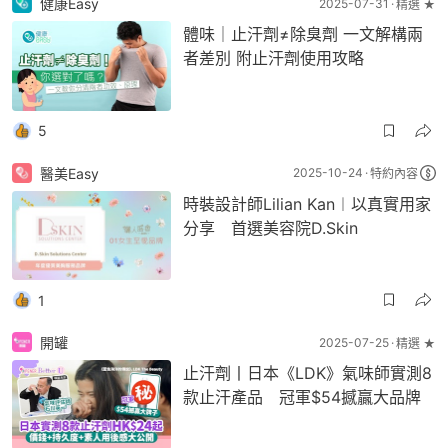
健康Easy
2025-07-31
精選 ★
體味｜止汗劑≠除臭劑 一文解構兩
者差別 附止汗劑使用攻略
5
醫美Easy
2025-10-24
特約內容
時裝設計師Lilian Kan︱以真實用家
分享 首選美容院D.Skin
1
開罐
2025-07-25
精選 ★
止汗劑丨日本《LDK》氣味師實測8
款止汗產品 冠軍$54撼贏大品牌