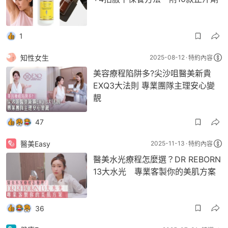
1
知性女生
2025-08-12
特約內容
美容療程陷阱多?尖沙咀醫美新貴
EXQ3大法則 專業團隊主理安心變
靚
47
醫美Easy
2025-11-13
特約內容
醫美水光療程怎麼選？DR REBORN
13大水光 專業客製你的美肌方案
36