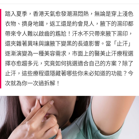
踏入夏季，香港天氣愈發潮濕悶熱，無論是穿上淺色
衣物、擠身地鐵，返工還是約會見人，腋下的濕印都
帶來令人難以啟齒的尷尬！汗水不只帶來腋下濕印，
還夾雜著異味與讓腋下變黑的長遠影響。當「止汗」
逐漸演變為一種美容需求，市面上的醫美止汗療程選
擇亦愈趨多元，究竟如何挑選適合自己的方案？除了
止汗，這些療程還隱藏著哪些你未必知道的功能？今
次就為你一次過拆解！