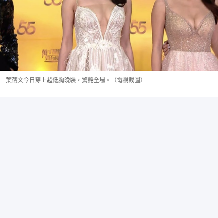
葉蒨文今日穿上超低胸晚裝，驚艷全場。（電視截圖）