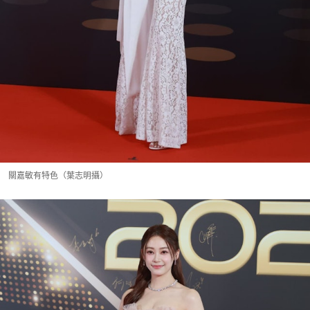
關嘉敏有特色（葉志明攝）