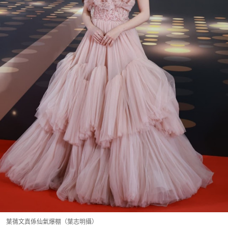
葉蒨文真係仙氣爆棚（葉志明攝）