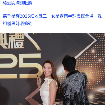
曦雯開胸到肚臍
萬千星輝2025紅地氈三｜女星露南半球震撼全場　戴
祖儀黑絲唔夠砌