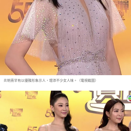
炎明熹罕有以優雅形象示人，增添不少女人味。（電視截圖）