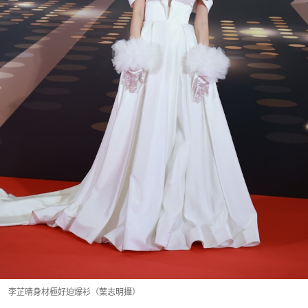
李芷晴身材極好迫爆衫（葉志明攝）