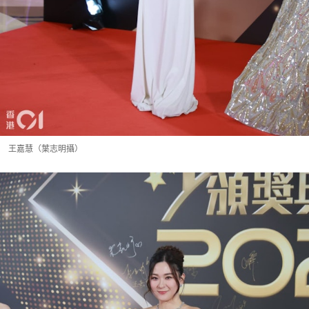
王嘉慧（葉志明攝）