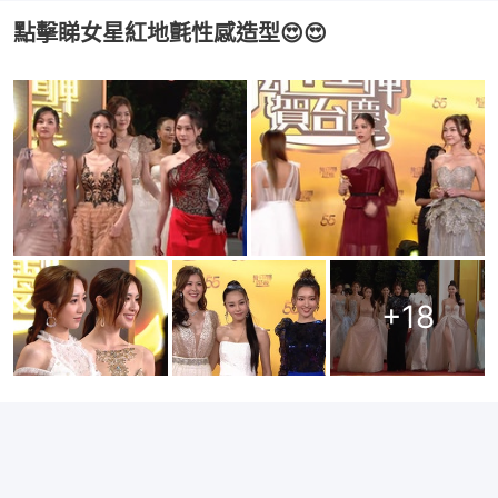
點擊睇女星紅地氈性感造型😍😍
+
18