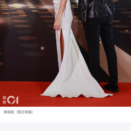
車婉婉（葉志明攝）