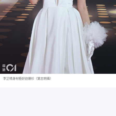
李芷晴身材極好迫爆衫（葉志明攝）