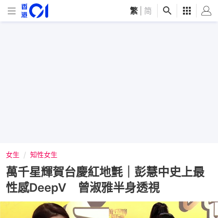
繁
|
简
女生
知性女生
萬千星輝賀台慶紅地氈｜彭慧中史上最
性感DeepV 曾淑雅半身透視