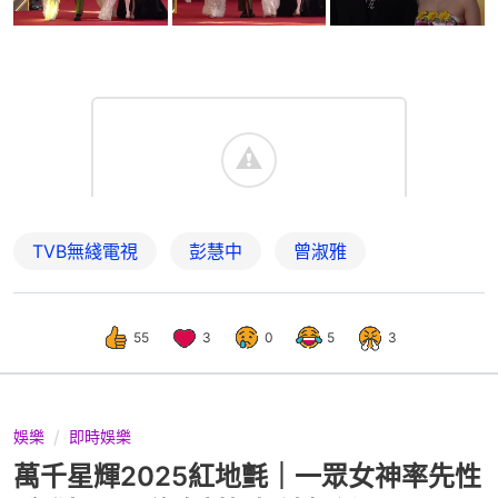
TVB無綫電視
彭慧中
曾淑雅
55
3
0
5
3
娛樂
即時娛樂
萬千星輝2025紅地氈｜一眾女神率先性