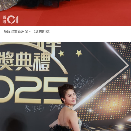
陳庭欣重新出發。（葉志明攝）