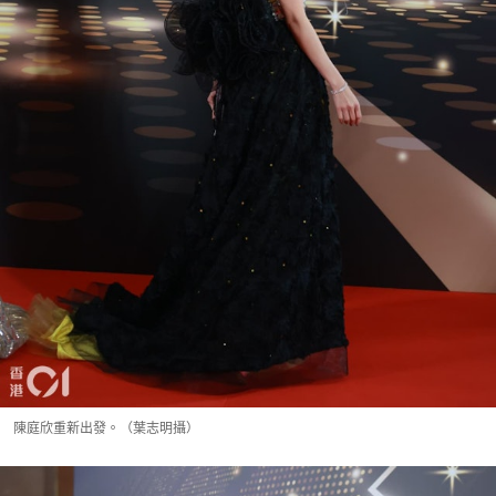
陳庭欣重新出發。（葉志明攝）