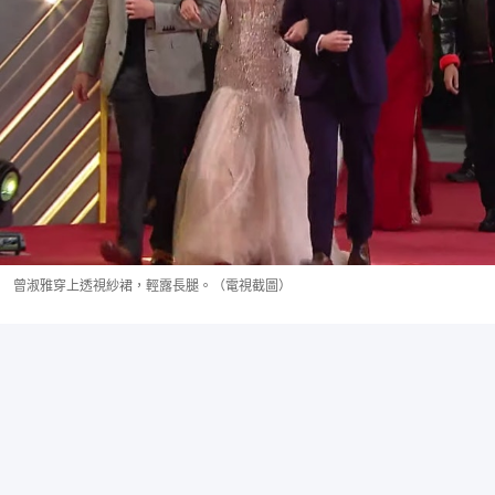
曾淑雅穿上透視紗裙，輕露長腿。（電視截圖）