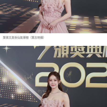
葉蒨文真係仙氣爆棚（葉志明攝）