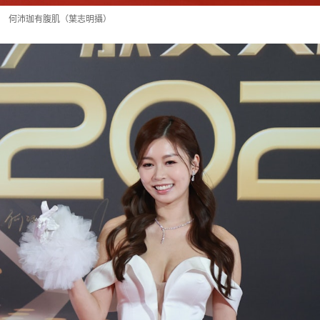
何沛珈有腹肌（葉志明攝）