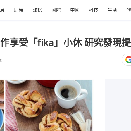
息
即時
熱榜
國際
中國
科技
生活
體
作享受「fika」小休 研究發現
5