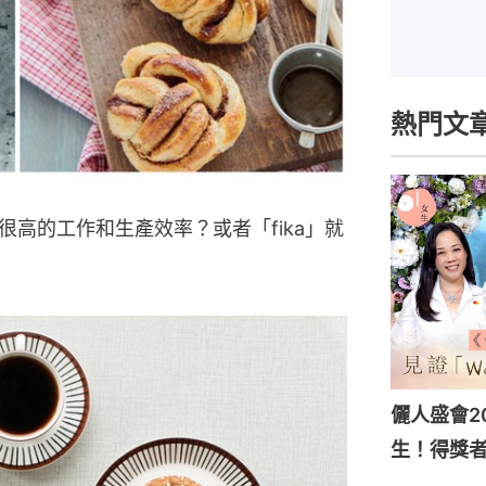
熱門文
高的工作和生產效率？或者「fika」就
儷人盛會202
生！得獎