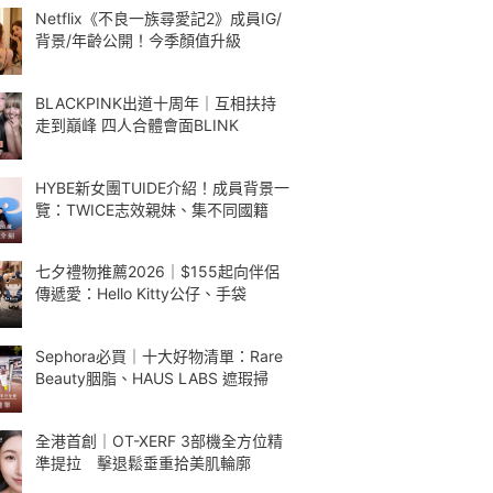
Netflix《不良一族尋愛記2》成員IG/
背景/年齡公開！今季顏值升級
BLACKPINK出道十周年｜互相扶持
走到巔峰 四人合體會面BLINK
HYBE新女團TUIDE介紹！成員背景一
覽：TWICE志效親妹、集不同國籍
七夕禮物推薦2026｜$155起向伴侶
傳遞愛：Hello Kitty公仔、手袋
Sephora必買｜十大好物清單：Rare
Beauty胭脂、HAUS LABS 遮瑕掃
全港首創｜OT-XERF 3部機全方位精
準提拉 擊退鬆垂重拾美肌輪廓