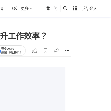
育
經濟
更多
01深圳
繁
觀點
|
简
健康
好食玩飛
登入
女
提升工作效率？
在Google
追蹤《香港01》