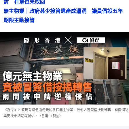
無主物業｜政府甚少接管遺產成漏洞　議員倡設五年
期限主動接管
《香港01》發現有總值逾億元的多個無主物業，被他人冒簽借按揭轉售，有兩個物
業更被申請逆權侵佔。（香港01製圖）