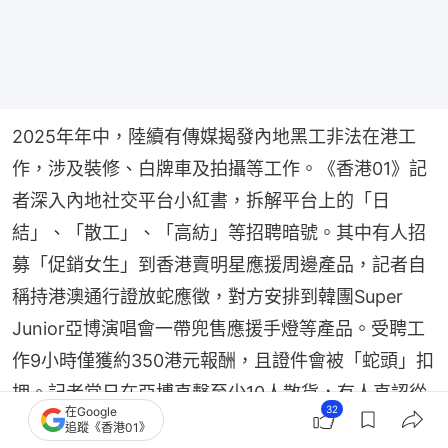
2025年年中，陸續有傳媒揭發內地黑工非法在港工
作，涉及裝修、白牌車及拍攝等工作。《香港01》記
者深入內地社交平台小紅書，拆解平台上的「日
結」、「散工」、「高紡」等招聘暗號。其中有人招
募「促銷女生」到香港賣明星應援周邊產品，記者自
稱持港澳通行證放蛇應徵，對方安排到韓團Super 
Junior亞博演唱會一帶兜售應援手燈等產品。受聘工
作9小時僅獲約350港元報酬，且證件會被「蛇頭」扣
押。記者當日在亞博直擊至少10人散貨，有人直認從
32
在Google
內地來港。
追蹤《香港01》