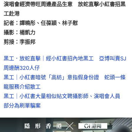
演唱會經濟帶旺周邊產品生意　放蛇直擊小紅書招黑
工赴港
記者：譚曉彤、任葆穎、林子慰
攝影：楊凱力
剪接：李振邦
黑工．放蛇直擊｜經小紅書招內地黑工　亞博叫賣SJ
周邊酬320人仔
黑工｜小紅書暗號「高紡」意指假身份證　蛇頭一條
龍服務介紹散工
黑工｜小紅書大量相似帖文聘攝影師、演唱會人員　
部分為刷單騙案