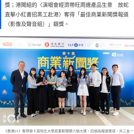
獎；港聞組的〈演唱會經濟帶旺周邊產品生意 放蛇
直擊小紅書招黑工赴港〉奪得「最佳商業新聞獎報道
（影像及聲音組）」銀獎。
《香港01》奪得第十屆恒生大學商業新聞獎六個大獎，四個為報道獎項，共三金一