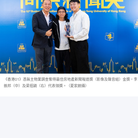
《香港01》憑無主物業調查奪得最佳房地產新聞報道獎（影像及聲音組）金獎，李
振邦（中）及梁祖饒（右）代表領獎。（夏家朗攝）