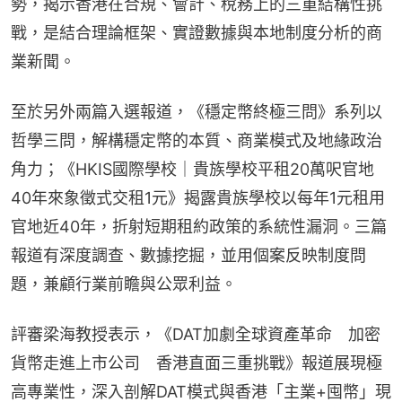
勢，揭示香港在合規、會計、稅務上的三重結構性挑
戰，是結合理論框架、實證數據與本地制度分析的商
業新聞。
至於另外兩篇入選報道，《穩定幣終極三問》系列以
哲學三問，解構穩定幣的本質、商業模式及地緣政治
角力；《HKIS國際學校｜貴族學校平租20萬呎官地　
40年來象徵式交租1元》揭露貴族學校以每年1元租用
官地近40年，折射短期租約政策的系統性漏洞。三篇
報道有深度調查、數據挖掘，並用個案反映制度問
題，兼顧行業前瞻與公眾利益。
評審梁海教授表示，《DAT加劇全球資產革命　加密
貨幣走進上市公司　香港直面三重挑戰》報道展現極
高專業性，深入剖解DAT模式與香港「主業+囤幣」現