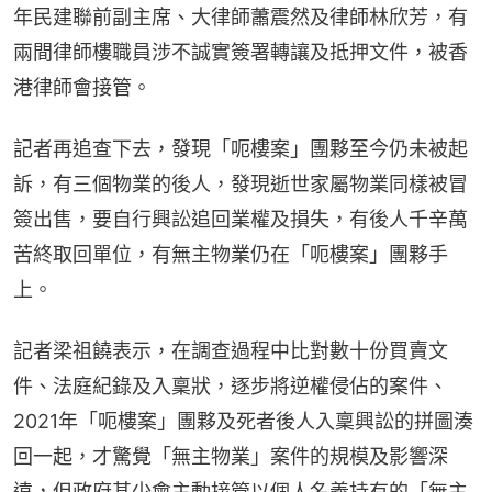
年民建聯前副主席、大律師蕭震然及律師林欣芳，有
兩間律師樓職員涉不誠實簽署轉讓及抵押文件，被香
港律師會接管。
記者再追查下去，發現「呃樓案」團夥至今仍未被起
訴，有三個物業的後人，發現逝世家屬物業同樣被冒
簽出售，要自行興訟追回業權及損失，有後人千辛萬
苦終取回單位，有無主物業仍在「呃樓案」團夥手
上。
記者梁祖饒表示，在調查過程中比對數十份買賣文
件、法庭紀錄及入稟狀，逐步將逆權侵佔的案件、
2021年「呃樓案」團夥及死者後人入稟興訟的拼圖湊
回一起，才驚覺「無主物業」案件的規模及影響深
遠，但政府甚少會主動接管以個人名義持有的「無主