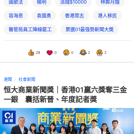
國歌法
楊明
派錢$10000
林鄭月娥
容海恩
袁國勇
香港眾志
港人移民
醫管局員工陣線罷工
票選01最强勢新聞大奬
28
0
0
2
2
港聞
社會新聞
恒大商業新聞獎｜香港01贏六獎奪三金
一銀 囊括新晉、年度記者獎