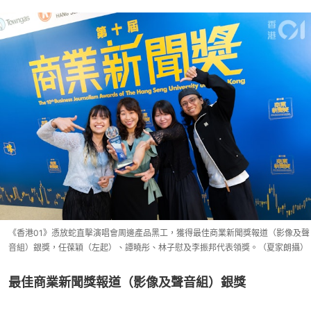
《香港01》憑放蛇直擊演唱會周邊產品黑工，獲得最佳商業新聞獎報道（影像及聲
音組）銀獎，任葆穎（左起）、譚曉彤、林子慰及李振邦代表領獎。（夏家朗攝）
最佳商業新聞獎報道（影像及聲音組）銀獎