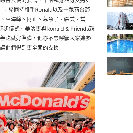
慈善大使的姜濤，早前親身現身支持第
」，聯同持旗手Ronald以及一眾商台節
、林海峰、阿正、急急子、森美、當
02
起步儀式。姜濤更與Ronald & Friends親
善跑做好準備，他亦不忘呼籲大家邊參
讓他們得到更全面的支援。