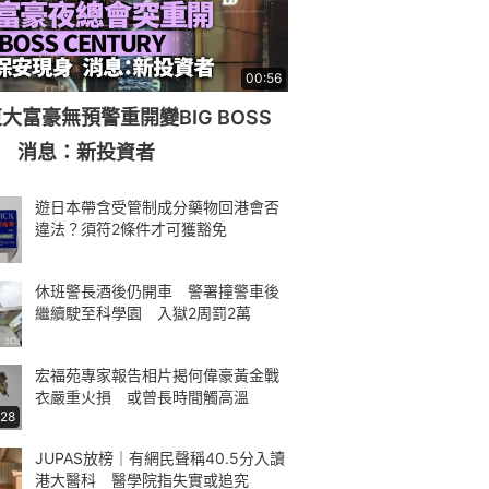
00:56
大富豪無預警重開變BIG BOSS
RY 消息：新投資者
遊日本帶含受管制成分藥物回港會否
違法？須符2條件才可獲豁免
休班警長酒後仍開車 警署撞警車後
繼續駛至科學園 入獄2周罰2萬
宏福苑專家報告相片揭何偉豪黃金戰
衣嚴重火損 或曾長時間觸高溫
:28
JUPAS放榜｜有網民聲稱40.5分入讀
港大醫科 醫學院指失實或追究