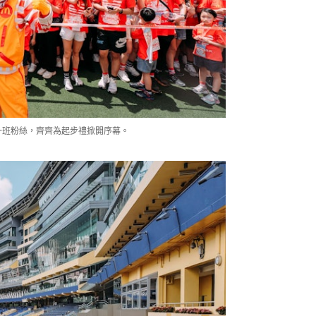
同一班粉絲，齊齊為起步禮掀開序幕。