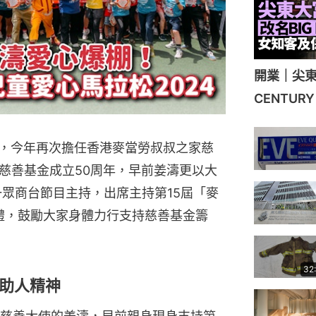
開業｜尖東
CENTU
濤，今年再次擔任香港麥當勞叔叔之家慈
慈善基金成立50周年，早前姜濤更以大
及一眾商台節目主持，出席主持第15屆「麥
步禮，鼓勵大家身體力行支持慈善基金籌
32
助人精神