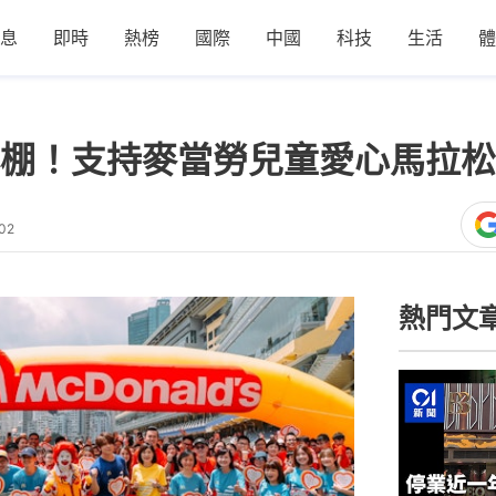
息
即時
熱榜
國際
中國
科技
生活
體
棚！支持麥當勞兒童愛心馬拉松慈
02
熱門文