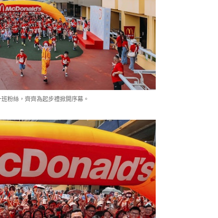
同一班粉絲，齊齊為起步禮掀開序幕。