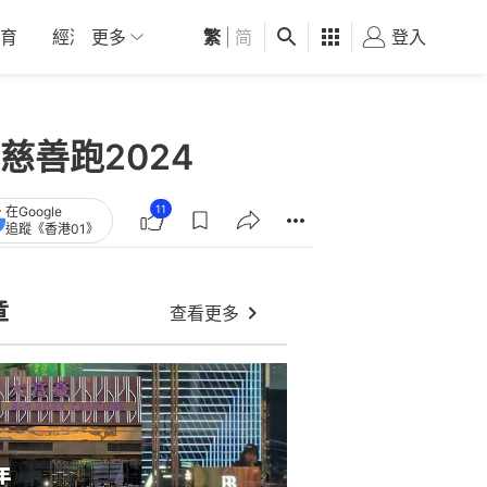
育
經濟
更多
01深圳
繁
觀點
|
简
健康
好食玩飛
登入
女
善跑2024
11
在Google
追蹤《香港01》
章
查看更多