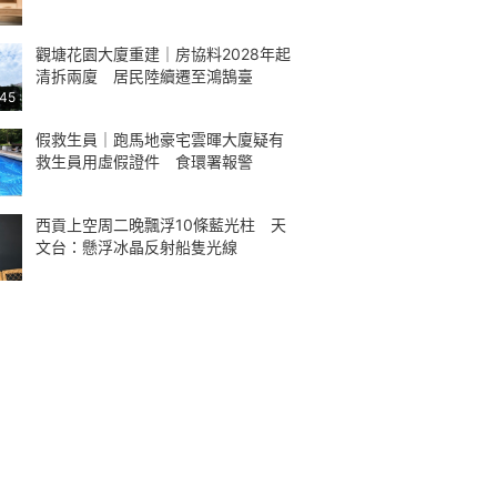
觀塘花園大廈重建｜房協料2028年起
清拆兩廈 居民陸續遷至鴻鵠臺
:45
假救生員｜跑馬地豪宅雲暉大廈疑有
救生員用虛假證件 食環署報警
西貢上空周二晚飄浮10條藍光柱 天
文台：懸浮冰晶反射船隻光線