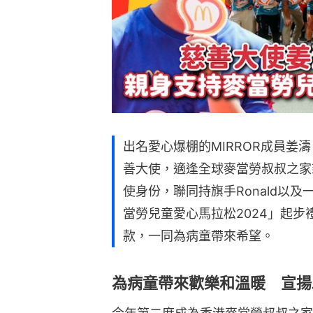
出名愛心爆棚的MIRROR成員姜
善大使，適逢全球麥當勞叔叔之家
使身份，聯同持旗手Ronald以
當勞兒童愛心馬拉松2024」起
款，一同為病童帶來希望。
為病童帶來歡樂和溫暖 宣揚