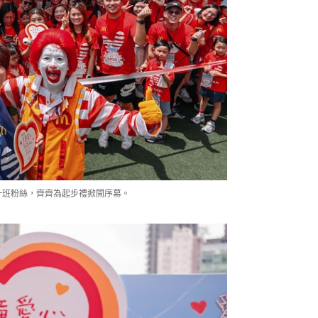
同一班粉絲，齊齊為起步禮掀開序幕。