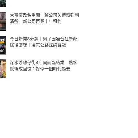
大富豪改名重開 舊公司欠債遭強制
清盤 新公司再簽十年租約
今日新聞8分鐘｜男子因噪音狂斬鄰
居後墮斃｜凌志公路踩線舞龍
:49
深水埗珠仔街4店同面臨結業 熟客
感慨成回憶：好似一個時代過去