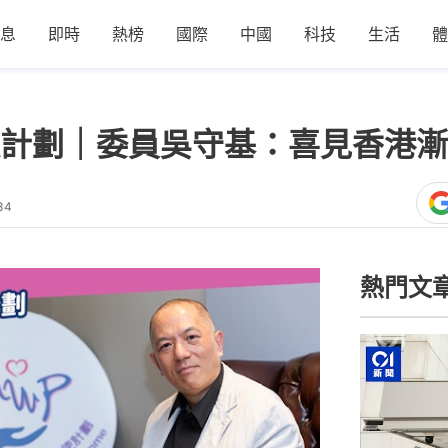
息
即時
熱榜
國際
中國
科技
生活
體
計劃｜委員吳守基：喜見香港漸
34
熱門文