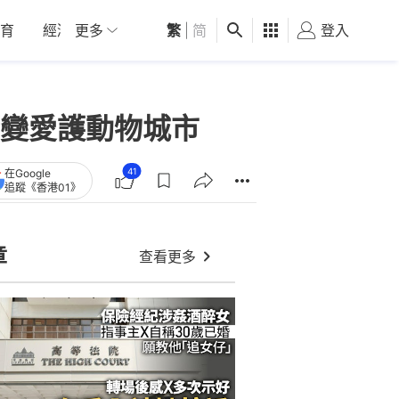
育
經濟
更多
01深圳
繁
觀點
|
简
健康
好食玩飛
登入
女
變愛護動物城市
41
在Google
追蹤《香港01》
章
查看更多