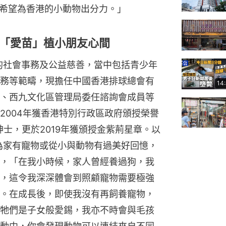
希望為香港的小動物出分力。」
「愛苗」植小朋友心間
不同的社會事務及公益慈善，當中包括青少年
務等範疇，現擔任中國香港排球總會有
14
、西九文化區管理局委任諮詢會成員等
2004年獲香港特別行政區政府頒授榮譽
紳士，更於2019年獲頒授金紫荊星章。以
是因為家有寵物或從小與動物有過美好回憶，
，「在我小時候，家人曾經養過狗，我
，這令我深深體會到照顧寵物需要極強
。在成長後，即使我沒有再飼養寵物，
牠們是子女般愛錫，我亦不時會與毛孩