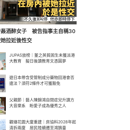
姦酒醉女子 被告指事主自稱30
被她拉近後性交
JUPAS放榜｜董之英貧困生未獲派港
大教育 擬日後讀教育文憑圓夢
遊日本帶含受管制成分藥物回港會否
違法？須符2條件才可獲豁免
父親節｜藝人陳錦鴻自閉症兒升讀方
大音樂系 盼愛子成為優秀之人
觀塘花園大廈重建｜房協料2028年起
清拆兩廈 居民陸續遷至鴻鵠臺