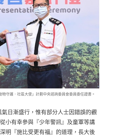
接過「動物守護．社區大使」計劃中央諮詢委員會委員委任證書。
物的風氣日漸盛行，惟有部分人士因錯誤的觀
從小有幸參與『少年警訊』及童軍等講
深明『施比受更有福』的道理，長大後