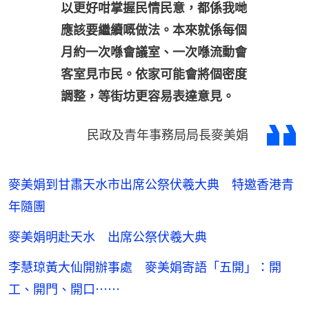
以更好咁掌握民情民意，都係我哋
應該要繼續嘅做法。本來就係每個
月約一次喺會議室、一次喺流動會
客室見市民。依家可能會將個密度
調整，等街坊更容易表達意見。
民政及青年事務局局長麥美娟
麥美娟到甘肅天水市出席公祭伏羲大典 特邀香港青
年隨團
麥美娟明赴天水 出席公祭伏羲大典
李慧琼黃大仙開辦事處 麥美娟寄語「五開」：開
工、開門、開口⋯⋯