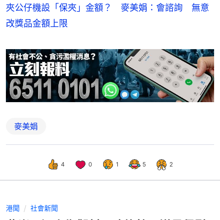
夾公仔機設「保夾」金額？ 麥美娟：會諮詢 無意
改獎品金額上限
麥美娟
4
0
1
5
2
港聞
社會新聞