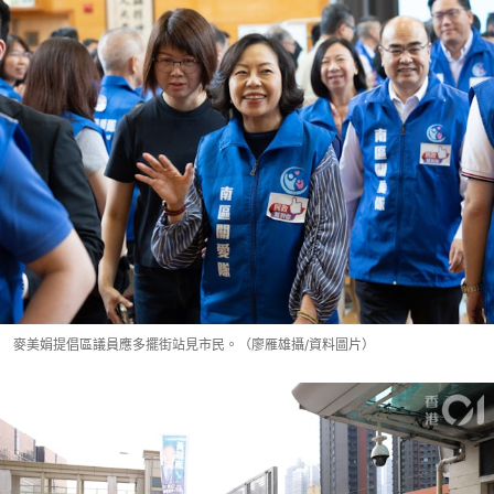
麥美娟提倡區議員應多擺街站見市民。（廖雁雄攝/資料圖片）