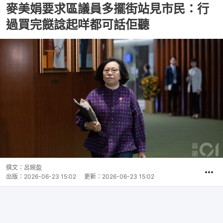
麥美娟要求區議員多擺街站見市民：行
過買完餸諗起咩都可話佢聽
撰文：
呂婉盈
出版：
2026-06-23 15:02
更新：
2026-06-23 15:02