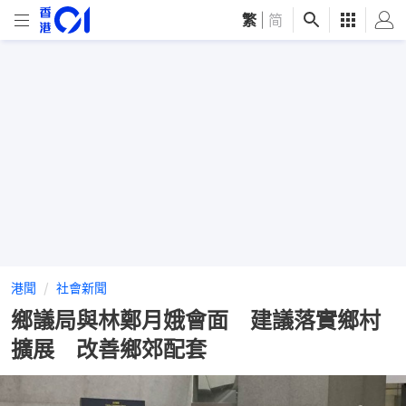
繁
|
简
港聞
社會新聞
鄉議局與林鄭月娥會面 建議落實鄉村
擴展 改善鄉郊配套