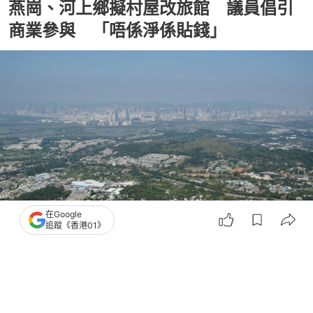
燕崗、河上鄉擬村屋改旅館 議員倡引
商業參與 「唔係淨係貼錢」
在Google
追蹤《香港01》
撰文：
吳美松
出版：
2026-06-23 10:14
更新：
2026-06-23 10:14