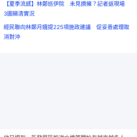
【夏季流感】林鄭巡伊院 未見擠擁？記者返現場
3圖睇清實況
經民聯向林鄭月娥提225項施政建議 促妥善處理取
消對沖