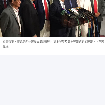
劉業強稱，鄉議局向林鄭提出鄉郊規劃、棕地發展及民生等議題的的建議。（李家
偉攝）