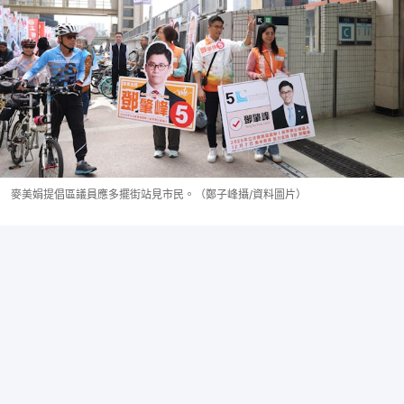
麥美娟提倡區議員應多擺街站見市民。（鄭子峰攝/資料圖片）