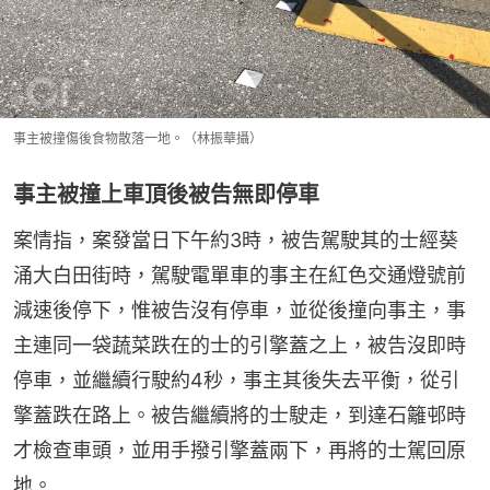
事主被撞傷後食物散落一地。（林振華攝）
事主被撞上車頂後被告無即停車
案情指，案發當日下午約3時，被告駕駛其的士經葵
涌大白田街時，駕駛電單車的事主在紅色交通燈號前
減速後停下，惟被告沒有停車，並從後撞向事主，事
主連同一袋蔬菜跌在的士的引擎蓋之上，被告沒即時
停車，並繼續行駛約4秒，事主其後失去平衡，從引
擎蓋跌在路上。被告繼續將的士駛走，到達石籬邨時
才檢查車頭，並用手撥引擎蓋兩下，再將的士駕回原
地。