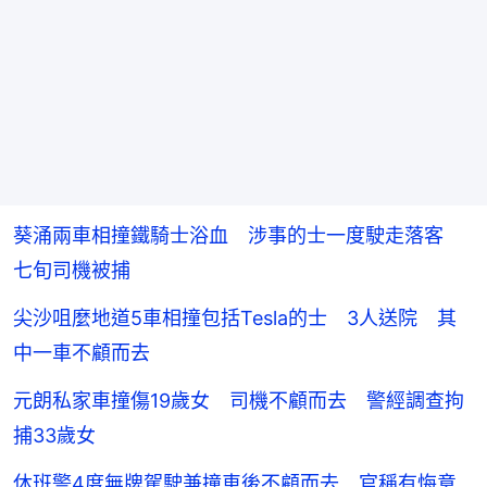
葵涌兩車相撞鐵騎士浴血 涉事的士一度駛走落客
七旬司機被捕
尖沙咀麼地道5車相撞包括Tesla的士 3人送院 其
中一車不顧而去
元朗私家車撞傷19歲女 司機不顧而去 警經調查拘
捕33歲女
休班警4度無牌駕駛兼撞車後不顧而去 官稱有悔意