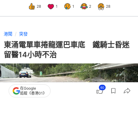
28
1
1
2
28
港聞
突發
東涌電單車捲龍運巴車底 鐵騎士昏迷
留醫14小時不治
60
在Google
追蹤《香港01》