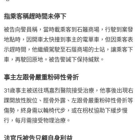
指乘客稱趕時間未停下
被告向警員稱，當時載乘客到石籬商場，行駛到案發
地點時，因開車太快撞到事主的電單車，但因乘客表
示趕時間，他繼續駕駛至石蔭商場的士站，讓乘客下
車，再駛回原地。被告警誡下保持緘默。
事主左跟骨嚴重粉碎性骨折
31歲事主被送往瑪嘉烈醫院接受治療，他事後出現右
踝開放性脫位、脛骨外露、左跟骨嚴重粉碎性骨折等
傷勢，終身需以輪椅代步，或在枴杖協助下緩步慢
行，每月需接受物理治療。
法官斥被告只顧自身利益