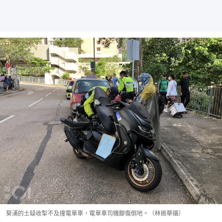
葵涌的士疑收掣不及撞電單車，電單車司機腳傷倒地。（林振華攝）