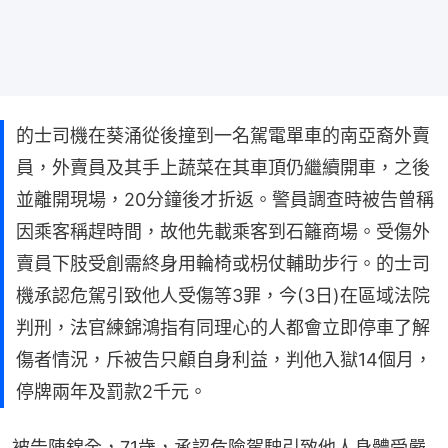
的士司機在葵涌從後撞到一名駕電單車的南亞裔外賣
員，外賣員及其手上蔬菜在其車頂仍繼續開車，之後
並離開現場，20分鐘後才折返。警員調查時被告曾稱
因乘客稱趕時間，故他先載乘客到石籬商場。受傷外
賣員下肢受創需終身用輪椅或枴仗輔助步行。的士司
機承認危駕引致他人受傷等3罪，今(3日)在區域法院
判刑，法官練錦鴻指有同理心的人都會立即停車了解
傷者情況，斥被告只顧自身利益，判他入獄14個月，
停牌兩年及罰款2千元。
被告陳錦全，71歲，承認危險駕駛引致他人身體受嚴