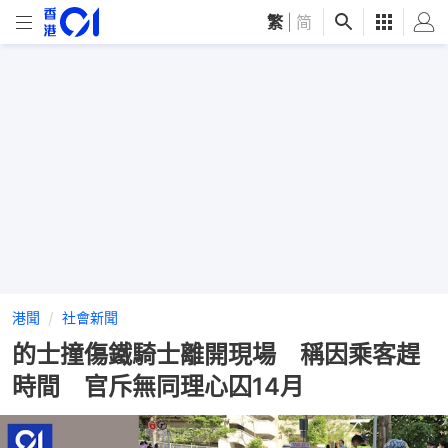
繁
|
简
港聞
社會新聞
的士撞傷鐵騎士離開現場 稱因乘客趕
時間 官斥無同理心囚14月