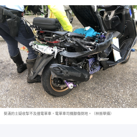
葵涌的士疑收掣不及撞電單車，電單車司機腳傷倒地。（林振華攝）