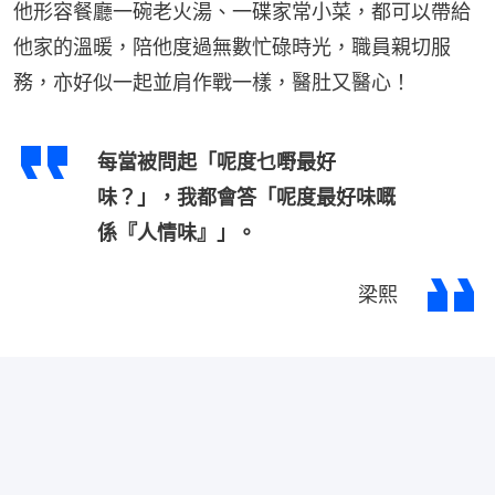
他形容餐廳一碗老火湯、一碟家常小菜，都可以帶給
他家的溫暖，陪他度過無數忙碌時光，職員親切服
務，亦好似一起並肩作戰一樣，醫肚又醫心！
每當被問起「呢度乜嘢最好
味？」，我都會答「呢度最好味嘅
係『人情味』」。
梁熙