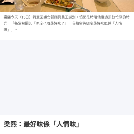
梁熙今天（15日）特意回議會餐廳與員工道別，憶起往時陪他度過無數忙碌的時
光，「每當被問起『呢度乜嘢最好味？』，我都會答呢度最好味嘅係『人情
味』」。
梁熙：最好味係「人情味」