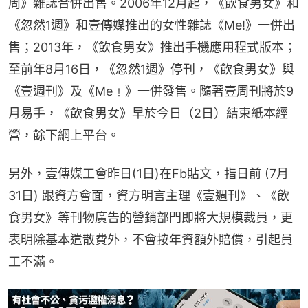
周》雜誌合併出售。2006年12月起，《飲食男女》和
《忽然1週》和壹傳媒推出的女性雜誌《Me!》一併出
售；2013年，《飲食男女》推出手機應用程式版本；
至前年8月16日，《忽然1週》停刊，《飲食男女》與
《壹週刊》及《Me﹗》一併發售。隨著壹周刊將於9
月易手，《飲食男女》早於今日（2日）結束紙本經
營，餘下網上平台。
另外，壹傳媒工會昨日(1日)在Fb貼文，指日前 (7月
31日) 跟資方會面，資方明言主理《壹週刊》、《飲
食男女》等刊物廣告的營銷部門即將大規模裁員，更
表明除基本遣散費外，不會按年資額外賠償，引起員
工不滿。