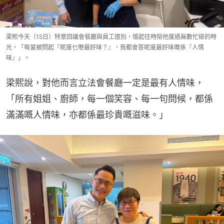
梁熙今天（15日）特意回議會餐廳與員工道別，憶起往時陪他度過無數忙碌的時
光，「每當被問起『呢度乜嘢最好味？』，我都會答呢度最好味嘅係『人情
味』」。
梁熙說，對他而言立法會餐廳一定是最有人情味，
「所有姐姐、廚師，每一個笑容、每一句問候，都係
滿滿嘅人情味，亦都係最珍貴嘅滋味。」