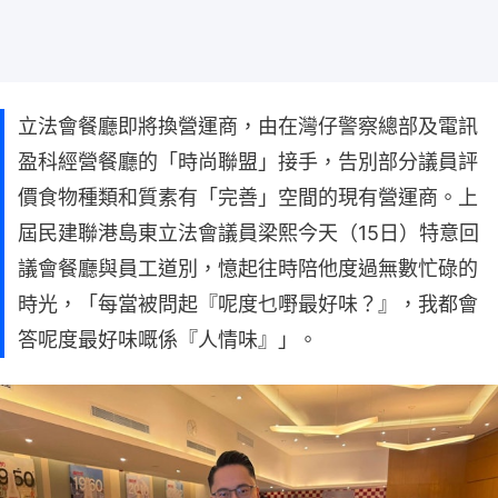
立法會餐廳即將換營運商，由在灣仔警察總部及電訊
盈科經營餐廳的「時尚聯盟」接手，告別部分議員評
價食物種類和質素有「完善」空間的現有營運商。上
屆民建聯港島東立法會議員梁熙今天（15日）特意回
議會餐廳與員工道別，憶起往時陪他度過無數忙碌的
時光，「每當被問起『呢度乜嘢最好味？』，我都會
答呢度最好味嘅係『人情味』」。