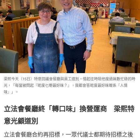
梁熙今天（15日）特意回議會餐廳與員工道別，憶起往時陪他度過無數忙碌的時
光，「每當被問起『呢度乜嘢最好味？』，我都會答呢度最好味嘅係『人情
味』」。
立法會餐廳終「轉口味」換營運商 梁熙特
意光顧道別
立法會餐廳合約再招標，一眾代議士都期待招標之後