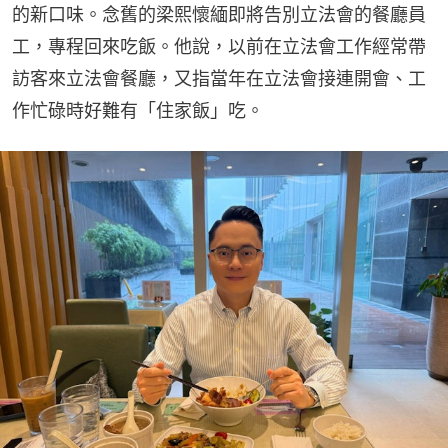
的新口味。念舊的梁熙懷緬即將告別立法會的餐廳員
工，專程回來吃飯。他說，以前在立法會工作經常帶
訪客來立法會餐廳，又指當年在立法會接連開會、工
作忙碌時好難有「住家飯」吃。