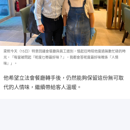
梁熙今天（15日）特意回議會餐廳與員工道別，憶起往時陪他度過無數忙碌的時
光，「每當被問起『呢度乜嘢最好味？』，我都會答呢度最好味嘅係『人情
味』」。
他希望立法會餐廳轉手後，仍然能夠保留這份無可取
代的人情味，繼續帶給客人溫暖。