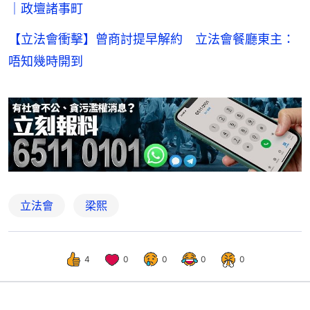
｜政壇諸事町
【立法會衝擊】曾商討提早解約 立法會餐廳東主：
唔知幾時開到
立法會
梁熙
4
0
0
0
0