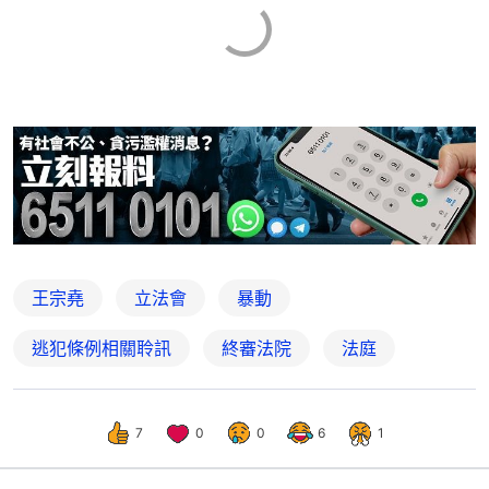
王宗堯
立法會
暴動
逃犯條例相關聆訊
終審法院
法庭
7
0
0
6
1