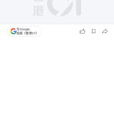
播
在Google
放
0:00
總
追蹤《香港01》
影
共
片
時
撰文：
朱棨新
間
出版：
2026-03-18 13:11
更新：
2026-03-23 20:19