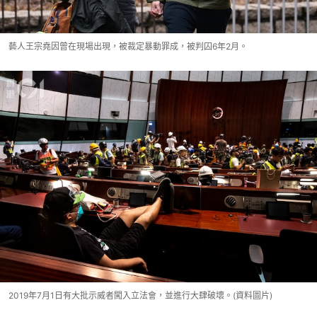
藝人王宗堯因曾在現場出現，被裁定暴動罪成，被判囚6年2月。
2019年7月1日有大批示威者闖入立法會，並進行大肆破壞。(資料圖片)