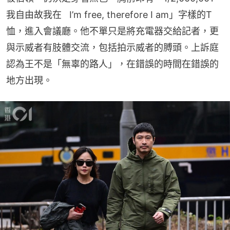
我自由故我在   I’m free, therefore I am」字樣的T
恤，進入會議廳。他不單只是將充電器交給記者，更
與示威者有肢體交流，包括拍示威者的膊頭。上訴庭
認為王不是「無辜的路人」，在錯誤的時間在錯誤的
地方出現。