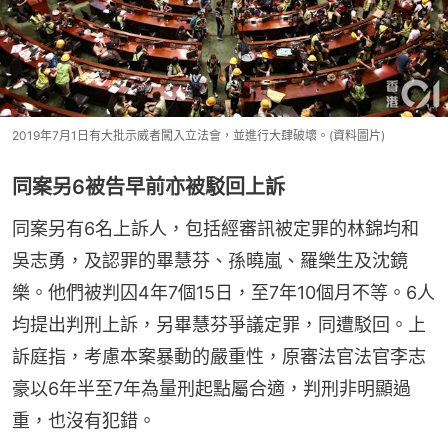
2019年7月1日有大批示威者闖入立法會，並進行大肆破壞。(資料圖片)
同案另6被告早前亦被駁回上訴
同案另有6名上訴人，包括經審訊被定罪的林錦均和
吳志勇，及認罪的畢慧芬、孫曉嵐、羅樂生及沈鏡
樂。他們被判囚4年7個15日，至7年10個月不等。6人
均提出判刑上訴，另畢慧芬爭議定罪，同遭駁回。上
訴庭指，考慮本案暴動的嚴重性，原審法官法官李志
豪以6年半至7年為量刑起點屬合適，判刑非明顯過
重，也沒有犯錯。