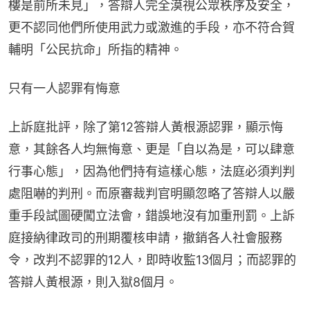
樓是前所未見」，答辯人完全漠視公眾秩序及安全，
更不認同他們所使用武力或激進的手段，亦不符合賀
輔明「公民抗命」所指的精神。
只有一人認罪有悔意
上訴庭批評，除了第12答辯人黃根源認罪，顯示悔
意，其餘各人均無悔意、更是「自以為是，可以肆意
行事心態」，因為他們持有這樣心態，法庭必須判判
處阻嚇的判刑。而原審裁判官明顯忽略了答辯人以嚴
重手段試圖硬闖立法會，錯誤地沒有加重刑罰。上訴
庭接納律政司的刑期覆核申請，撤銷各人社會服務
令，改判不認罪的12人，即時收監13個月；而認罪的
答辯人黃根源，則入獄8個月。