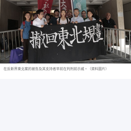
在反新界東北案的被告及其支持者早前在判刑前示威。（資料圖片）