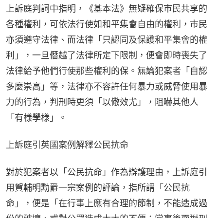
上訴庭判詞中指明，《基本法》無疑確保巿民共享的
各種權利，可依法行使如和平集會自由的權利，巿民
亦須遵守法律、而法律「只認同及保護和平集會的權
利」，一旦僭越了法律所定下限制，便會即時喪失了
法律給予他們行使那些權利的保。無論犯案者「自認
多麼崇高」等，法律亦不容許任何暴力或威脅使用暴
力的行為，判刑時更須「以儆效尤」，阻嚇其他人
「有樣學樣」。
上訴庭引英國案例解釋公民抗命
對於犯案者以「公民抗命」作為辯護理由，上訴庭引
用賀輔明勳爵一宗案例的評論，指所謂「公民抗
命」，便是「在行事上應有合理的節制，不能造成過