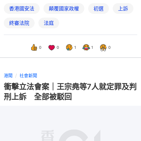
香港國安法
顛覆國家政權
初選
上訴
終審法院
法庭
0
0
1
1
0
港聞
社會新聞
衝擊立法會案｜王宗堯等7人就定罪及判
刑上訴 全部被駁回