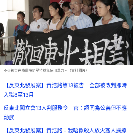
不少被告在陳辭時仍堅持並無使用暴力。（資料圖片）
【反東北發展案】黃浩銘等13被告 全部被改判即時
入獄8至13月
反東北闖立會13人判服務令 官：認同為公義但不應
動武
【反東北發展案】黃浩銘：我唔係殺人放火姦人擄掠