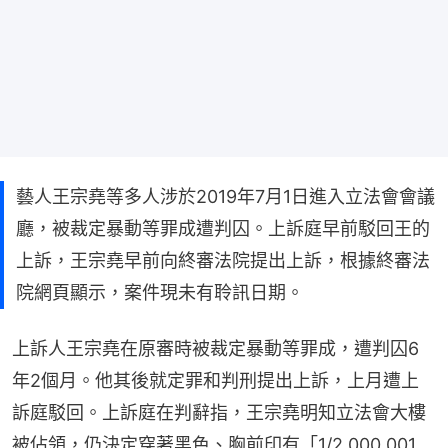
藝人王宗堯等多人涉於2019年7月1日進入立法會會議
廳，被裁定暴動等罪成遭判囚。上訴庭早前駁回王的
上訴，王宗堯早前向終審法院提出上訴，根據終審法
院網頁顯示，案件現未有聆訊日期。
上訴人王宗堯在原審時被裁定暴動等罪成，遭判囚6
年2個月。他其後就定罪和判刑提出上訴，上月遭上
訴庭駁回。上訴庭在判辭指，王宗堯明知立法會大樓
被佔領，仍決定穿著黑色、胸前印有「1/2,000,001  