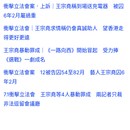
衝擊立法會案．上訴｜王宗堯稱到場送充電器 被囚
6年2月屬過重
衝擊立法會｜王宗堯求情稱仍會真誠助人 望香港走
得更好更遠
王宗堯暴動罪成｜《一路向西》開始冒起 受力捧
《選戰》一劇成名
衝擊立法會案 12被告囚54至82月 藝人王宗堯囚6
年2月
7.1衝擊立法會 王宗堯等4人暴動罪成 兩記者只裁
非法逗留會議廳