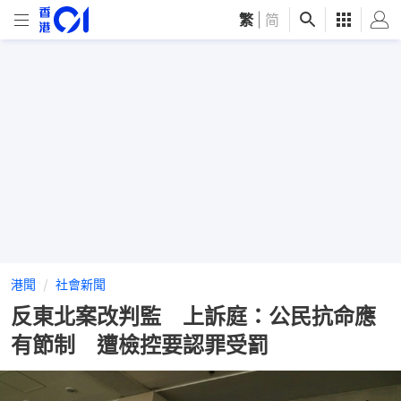
繁
|
简
港聞
社會新聞
反東北案改判監 上訴庭：公民抗命應
有節制 遭檢控要認罪受罰