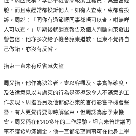
性。周回應稱，李為平機會高級調查職員，具豐富經
驗，而且束經常都投訴他人，如有人查束，束都會投
訴，周說：「同你有過節嘅同事都唔可以查，咁無咩
人可以查。」周期後就調查報告及個人判斷向束發出
警告信，他亦多次給予機會讓束道歉，但束不覺得自
己做錯，亦沒有反省。
指束一直未有反省感失望
周又指，他作為決策者，會以客觀及、事實準確度，
及法律意見以考慮束的行為是否導致令人不滿意的工
作表現。周指委員及他都認為束的言行影響平機會聲
譽，有人更覺得要即時解僱束，但周認為應予束機
會，周又稱在他40多年的工作經驗，坦言未曾建議同
事不獲發約滿酬金，他一直都希望同事可在他身上學