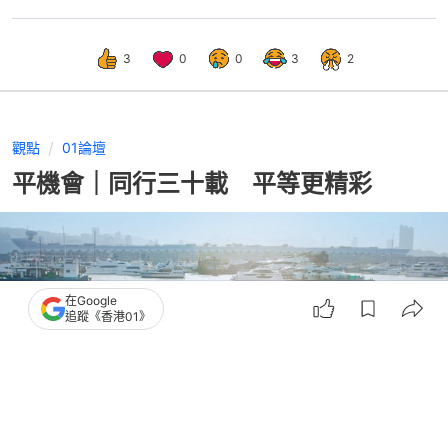
3
0
0
3
2
觀點
01論壇
平機會｜同行三十載 平等更精彩
在Google
追蹤《香港01》