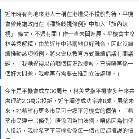
近年時有內地來港人士稱在港遭受不禮貌對待，平機
會曾建議政府在《種族歧視條例》中加入「族內歧
視」 條文，不過有關工作一直未聞進展。平機會主席
林美秀解釋，由於近年中港兩地良好融合，因此沒繼
續推動該項修例，將來會以教育方式繼續倡議有關議
題，「我哋覺得以前嗰個情況改變咗，已經唔再係一
個好大問題，我哋再冇需要去推到立法處理。」
今年是平機會成立30周年，林美秀指平機會多年來共
處理約2.3萬宗投訴，近年調停成功率達8成。展望未
來，她希望有更多市民可守護平等機會的價值，「希
望市民遵守（條例）唔係因為怕法例，唔係因為怕俾
人投訴，我哋希望平等機會係每一個市民都擁護的價