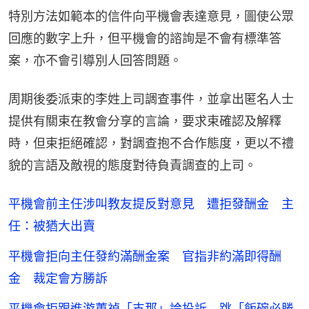
特別方法如範本的信件向平機會表達意見，圖使公眾
回應的數字上升，但平機會的諮詢是不會有標準答
案，亦不會引導別人回答問題。
周期後委派束的李姓上司調查事件，並拿出匿名人士
提供有關束在教會分享的言論，要求束確認及解釋
時，但束拒絕確認，對調查抱不合作態度，更以不禮
貌的言語及敵視的態度對待負責調查的上司。
平機會前主任涉叫教友提反對意見 遭拒發酬金 主
任：被猶大出賣
平機會拒向主任發約滿酬金案 官指非約滿即得酬
金 裁定會方勝訴
平機會拒跟進游蕙禎「支那」論投訴 跳「飯碗必勝