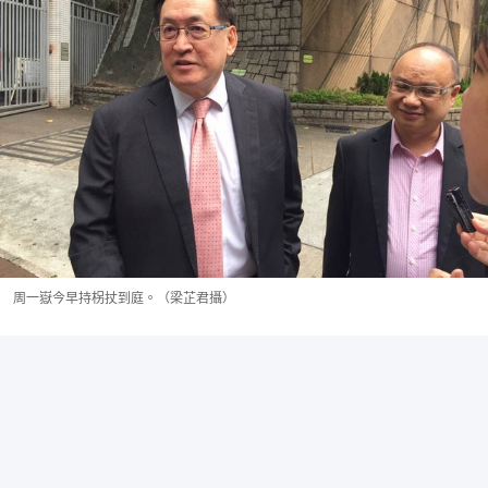
周一嶽今早持柺扙到庭。（梁芷君攝）