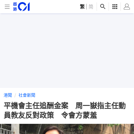
繁
|
简
港聞
社會新聞
平機會主任追酬金案 周一嶽指主任動
員教友反對政策 令會方蒙羞