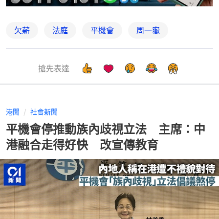
欠薪
法庭
平機會
周一嶽
搶先表達
港聞
社會新聞
平機會停推動族內歧視立法 主席：中
港融合走得好快 改宣傳教育