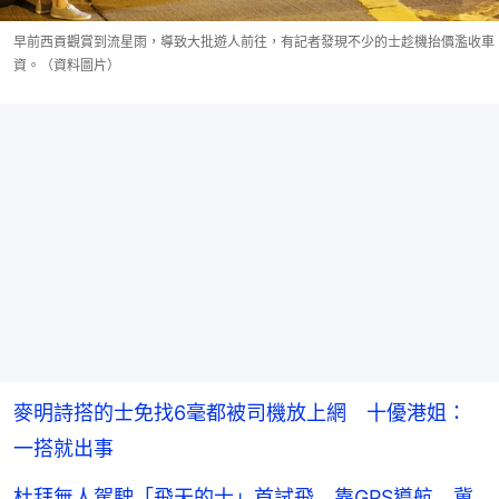
早前西貢觀賞到流星雨，導致大批遊人前往，有記者發現不少的士趁機抬價濫收車
資。（資料圖片）
麥明詩搭的士免找6毫都被司機放上網 十優港姐：
一搭就出事
杜拜無人駕駛「飛天的士」首試飛 靠GPS導航 冀