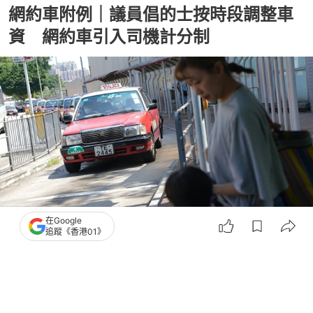
網約車附例｜議員倡的士按時段調整車
資 網約車引入司機計分制
在Google
追蹤《香港01》
撰文：
林彥汛 蘇俊希
出版：
2026-07-16 10:53
更新：
2026-07-16 11:48