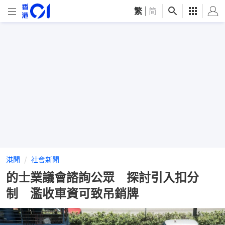
繁
|
简
港聞
社會新聞
的士業議會諮詢公眾 探討引入扣分
制 濫收車資可致吊銷牌