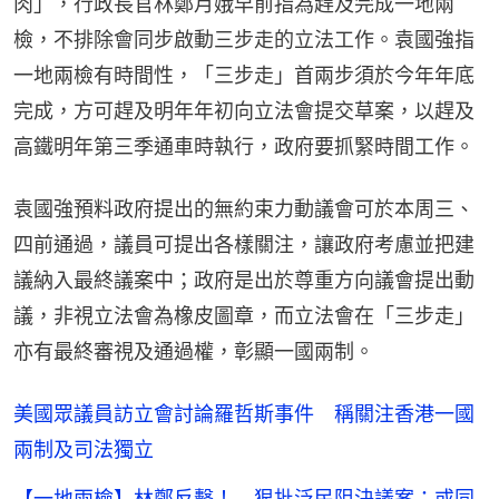
肉」，行政長官林鄭月娥早前指為趕及完成一地兩
檢，不排除會同步啟動三步走的立法工作。袁國強指
一地兩檢有時間性，「三步走」首兩步須於今年年底
完成，方可趕及明年年初向立法會提交草案，以趕及
高鐵明年第三季通車時執行，政府要抓緊時間工作。
袁國強預料政府提出的無約束力動議會可於本周三、
四前通過，議員可提出各樣關注，讓政府考慮並把建
議納入最終議案中；政府是出於尊重方向議會提出動
議，非視立法會為橡皮圖章，而立法會在「三步走」
亦有最終審視及通過權，彰顯一國兩制。
美國眾議員訪立會討論羅哲斯事件 稱關注香港一國
兩制及司法獨立
【一地兩檢】林鄭反擊！ 狠批泛民阻決議案：或同