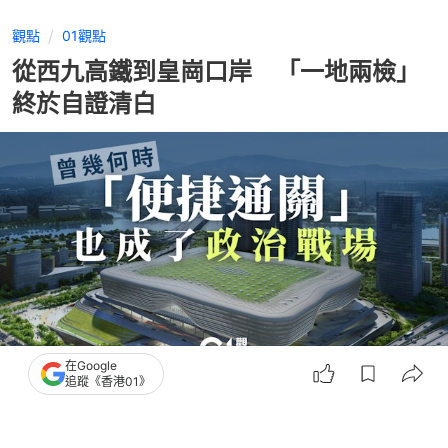
觀點
01觀點
從西九高鐵到皇崗口岸 「一地兩檢」
終於自證清白
在Google
追蹤《香港01》
撰文：
01主筆室
出版：
2026-07-27 18:00
更新：
2026-07-28 11:19