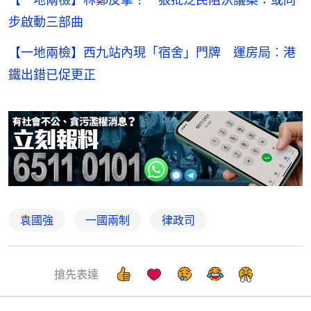
步啟動三部曲
【一地兩檢】西九站內現「宿舍」門牌 運房局︰港
鐵出錯已促更正
袁國強
一國兩制
律政司
搶先表達