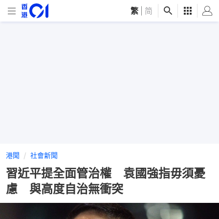
繁
|
简
港聞
社會新聞
習近平提全面管治權 袁國強指毋須憂
慮 與高度自治無衝突