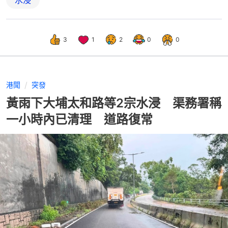
3
1
2
0
0
港聞
突發
黃雨下大埔太和路等2宗水浸 渠務署稱
一小時內已清理 道路復常