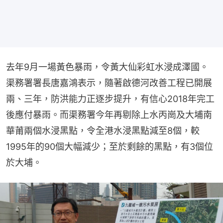
去年9月一場黃色暴雨，令黃大仙彩虹水浸成澤國。
渠務署署長唐嘉鴻表示，隨著啟德河改善工程已開展
兩、三年，防洪能力正逐步提升，有信心2018年完工
後應付暴雨。而渠務署今年再剔除上水丙崗及大埔南
華莆兩個水浸黑點，令全港水浸黑點減至8個，較
1995年的90個大幅減少；至於剩餘的黑點，有3個位
於大埔。