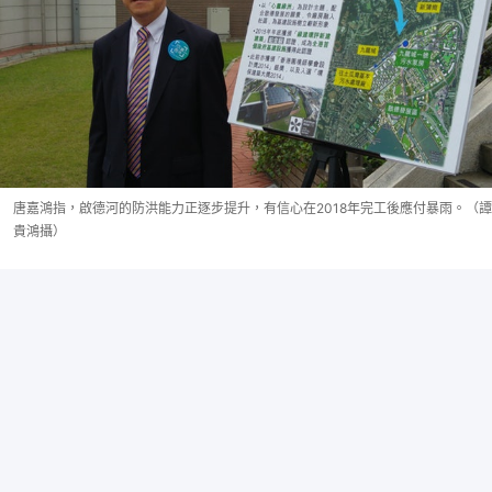
唐嘉鴻指，啟德河的防洪能力正逐步提升，有信心在2018年完工後應付暴雨。（譚
貴鴻攝）