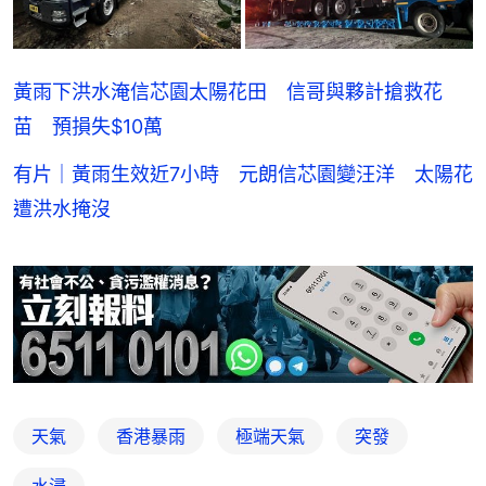
黃雨下洪水淹信芯園太陽花田 信哥與夥計搶救花
苗 預損失$10萬
有片｜黃雨生效近7小時 元朗信芯園變汪洋 太陽花
遭洪水掩沒
天氣
香港暴雨
極端天氣
突發
水浸