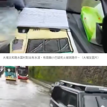
大埔太和路水圍村對出有水浸，有兩輛小巴疑死火被困路中。（大埔友圖片）