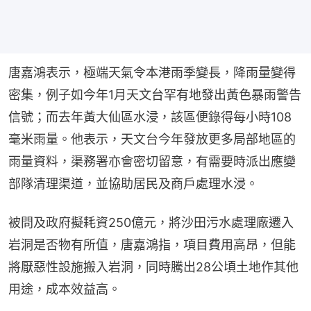
唐嘉鴻表示，極端天氣令本港雨季變長，降雨量變得
密集，例子如今年1月天文台罕有地發出黃色暴雨警告
信號；而去年黃大仙區水浸，該區便錄得每小時108
毫米雨量。他表示，天文台今年發放更多局部地區的
雨量資料，渠務署亦會密切留意，有需要時派出應變
部隊清理渠道，並協助居民及商戶處理水浸。
被問及政府擬耗資250億元，將沙田污水處理廠遷入
岩洞是否物有所值，唐嘉鴻指，項目費用高昂，但能
將厭惡性設施搬入岩洞，同時騰出28公頃土地作其他
用途，成本效益高。