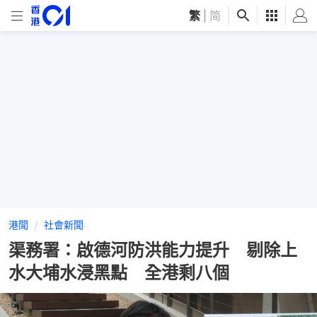
繁
|
简
港聞
社會新聞
渠務署：啟德河防洪能力提升 剔除上
水大埔水浸黑點 全港剩八個