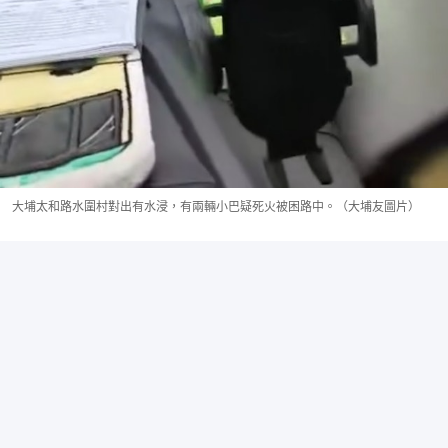
大埔太和路水圍村對出有水浸，有兩輛小巴疑死火被困路中。（大埔友圖片）