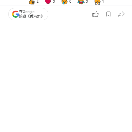
2
0
0
0
1
在Google
追蹤《香港01》
港聞
突發
黑雨再臨｜渠務署確認19宗水浸報告
緊急應變隊及「龍吸水」清理
撰文：
凌逸德