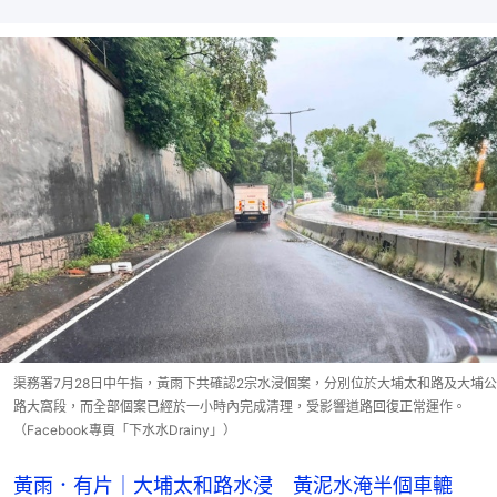
渠務署7月28日中午指，黃雨下共確認2宗水浸個案，分別位於大埔太和路及大埔公
路大窩段，而全部個案已經於一小時內完成清理，受影響道路回復正常運作。
（Facebook專頁「下水水Drainy」）
黃雨．有片｜大埔太和路水浸 黃泥水淹半個車轆