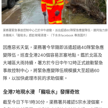
渠務署緊急事故控制中心已於中午啟動，派出超過60隊緊急應變隊伍，連同強力排
水機械人「龍吸水」趕赴現場清理。（下水水facebook 專頁圖片）
因應惡劣天氣，渠務署今早隨即派遣超過40隊緊急應
變隊伍，巡查全港240個容易淤塞地點。鑑於北區及
大埔區大雨持續，署方於今日中午12時正式啟動緊急
事故控制中心，將緊急應變隊伍規模擴大至超過60
隊，以加快處理市民的求助個案。
全港7地現水浸 「龍吸水」發揮奇效
截至今日下午1時30分，渠務署共確認5宗水浸個案，