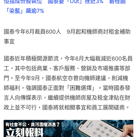
恒指成份股執位 國泰要「Out」挫近3% 碧桂園
「染藍」飆逾7%
國泰今年6月裁員600人　9月起和機師商討租金補助
事宜
國泰近年積極開源節流，今年6月大幅裁減近600名員
工，其中包括商業、客戶服務、營銷及市場推廣等部
門。至今年9月，國泰航空亦曾向機師建議，削減機
師福利，強調國泰正面對「困難選擇」。當時國泰發
言人向傳媒表示，繼續提供機師房屋及租金津貼在財
政上並不可行，國泰將就相關事宜和員工展開磋商。