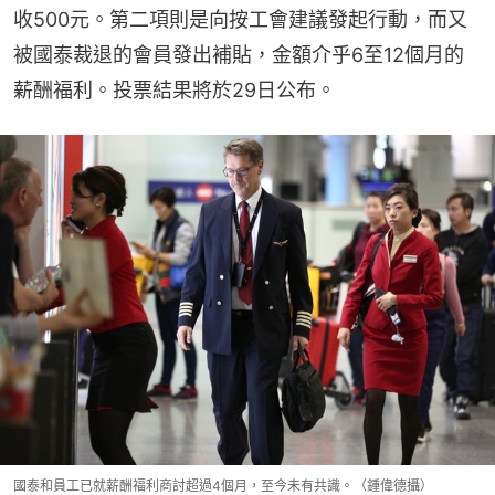
收500元。第二項則是向按工會建議發起行動，而又
被國泰裁退的會員發出補貼，金額介乎6至12個月的
薪酬福利。投票結果將於29日公布。
國泰和員工已就薪酬福利商討超過4個月，至今未有共識。（鍾偉德攝）