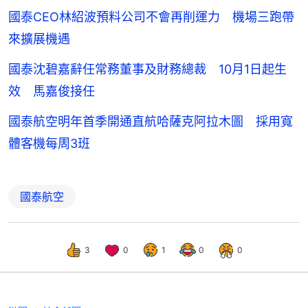
國泰CEO林紹波預料公司不會再削運力 機場三跑帶
來擴展機遇
國泰沈碧嘉辭任常務董事及財務總裁 10月1日起生
效 馬嘉俊接任
國泰航空明年首季開通直航哈薩克阿拉木圖 採用寬
體客機每周3班
國泰航空
3
0
1
0
0