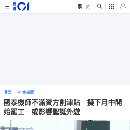
繁
|
简
港聞
社會新聞
國泰機師不滿資方削津貼 擬下月中開
始罷工 或影響聖誕外遊