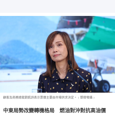
顧客及商務總裁劉凱詩表示票價主要由市場供求決定。﹙鄧倩螢攝﹚
中東局勢改變轉機格局 燃油對沖對抗高油價