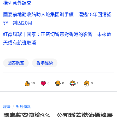
構列意外調查
國泰前地勤收賄助人蛇集團辦手續 潛逃15年回港認
罪 判囚20月
紅霞風球｜國泰：正密切留意對香港的影響 未來數
天或有航班取消
國泰航空
香港經濟
10
0
0
1
0
經濟
財經快訊
國泰航空瀉逾3% 公司稱若燃油價格居