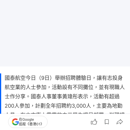
國泰航空今日（9日）舉辦招聘體驗日，讓有志投身
航空業的人士參加，活動設有不同攤位，並有現職人
士作分享。國泰人事董事黃瑋彤表示，活動有超過
200人參加，計劃全年招聘約3,000人，主要為地勤
人員。有立志衝上雲霄的中三學生提早部署，到現場
在Google
了解其夢想職業飛機師的入職條件。
追蹤《香港01》