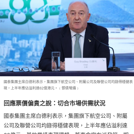
國泰集團主席白德利表示，集團旗下航空公司、附屬公司及聯營公司均錄得穩健表
現，上半年應佔溢利達62億港元。﹙鄧倩螢攝﹚
回應票價偏貴之說：切合市場供需狀況
國泰集團主席白德利表示，集團旗下航空公司、附屬
公司及聯營公司均錄得穩健表現，上半年應佔溢利達