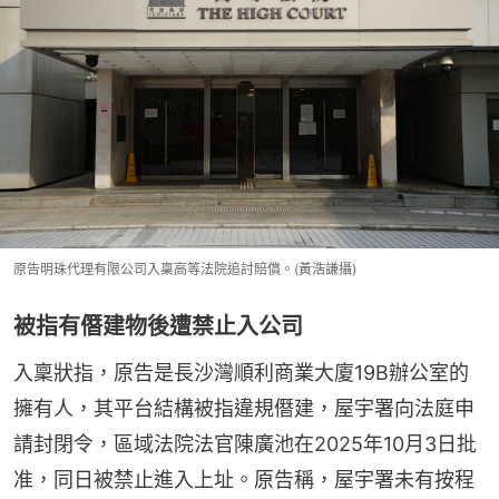
原告明珠代理有限公司入稟高等法院追討賠償。(黃浩謙攝)
被指有僭建物後遭禁止入公司
入稟狀指，原告是長沙灣順利商業大廈19B辦公室的
擁有人，其平台結構被指違規僭建，屋宇署向法庭申
請封閉令，區域法院法官陳廣池在2025年10月3日批
准，同日被禁止進入上址。原告稱，屋宇署未有按程