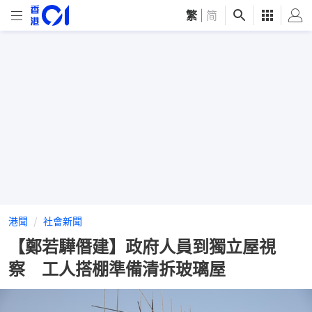
繁
|
简
港聞
社會新聞
【鄭若驊僭建】政府人員到獨立屋視
察 工人搭棚準備清拆玻璃屋