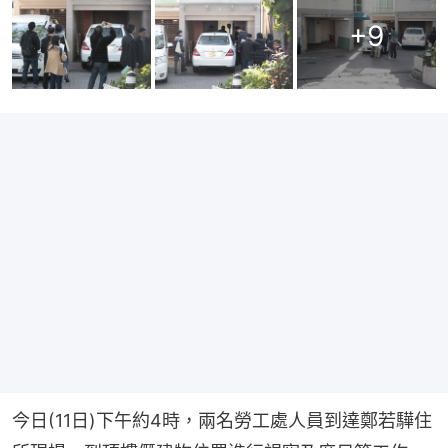
+
9
今日(11日)下午約4時，兩名勞工處人員到達鄭若驊住