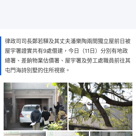
律政司司長鄭若驊及其丈夫潘樂陶兩間獨立屋前日被
屋宇署證實共有9處僭建，今日（11日）分別有地政
總署、差餉物業估價署、屋宇署及勞工處職員前往其
屯門海詩別墅的住所視察。