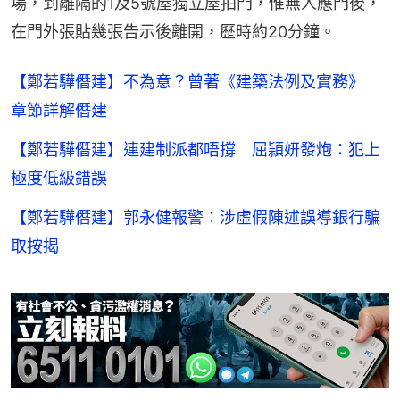
場，到離隔的1及5號屋獨立屋拍門，惟無人應門後，
在門外張貼幾張告示後離開，歷時約20分鐘。
【鄭若驊僭建】不為意？曾著《建築法例及實務》
章節詳解僭建
【鄭若驊僭建】連建制派都唔撐 屈頴妍發炮：犯上
極度低級錯誤
【鄭若驊僭建】郭永健報警：涉虛假陳述誤導銀行騙
取按揭