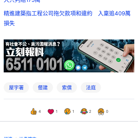
精進建築指工程公司拖欠款項和違約 入稟追409萬
損失
屋宇署
僭建
索償
法庭
4
1
1
2
0