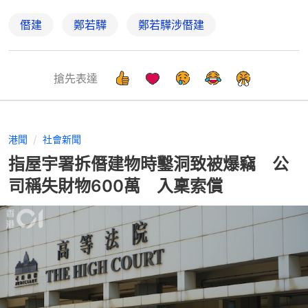
僭建
鄭若驊
鄭若驊涉僭建
搶先表達
港聞
社會新聞
指屋宇署拆僭建物時鑿洞致被爆竊 公
司稱失財物600萬 入稟索償