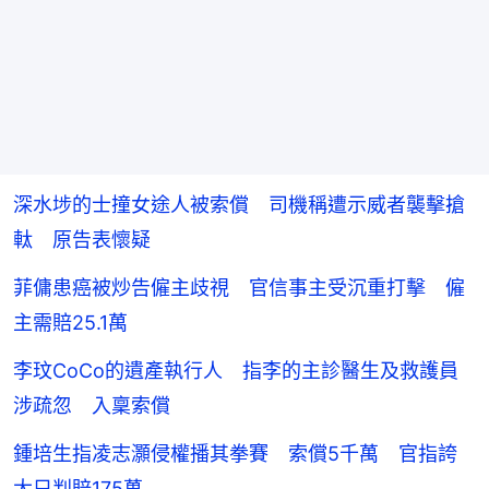
深水埗的士撞女途人被索償 司機稱遭示威者襲擊搶
軚 原告表懷疑
菲傭患癌被炒告僱主歧視 官信事主受沉重打擊 僱
主需賠25.1萬
李玟CoCo的遺產執行人 指李的主診醫生及救護員
涉疏忽 入稟索償
鍾培生指凌志灝侵權播其拳賽 索償5千萬 官指誇
大只判賠175萬