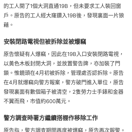
的工人開了1個大洞直通19B，但未要求工人裝回窗
戶。原告的工人經大窿鑽入19B後，發現裏面一片狼
藉。
安裝閉路電視但被拆除並被爆竊
原告懷疑有人爆竊，因此在19B入口安裝閉路電視，
以黃色木板封閉大洞，並放置警告牌，亦加裝了門
鎖。惟鏡頭在4月初被拆除，管理處否認拆除。原告
在4月就爆竊向警方報案，警方破門進入單位，原告
發現裏面有數個箱子被清空，2隻勞力士手錶和金器
不翼而飛，市值約600萬元。
警方調查時署方繼續搭棚作移除工作
原告指，警方調查期間再度被爆竊，原告再次報警。