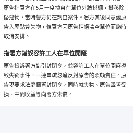
原告指署方在5月一度擅自在單位外牆搭棚，擬移除
僭建物，當時警方仍在調查案件。署方其後同意讓原
告入屋點算失物，惟署方因原告拒絕清空單位而臨時
取消安排。
指署方錯誤容許工人在單位開窿
原告投訴署方錯引封閉令，並容許工人在單位開窿導
致失竊事件，一連串疏忽違反對原告的照顧責任。原
告現要求法庭擱置封閉令，同時就失物、原告聲譽受
損、中間收益等向署方索償。