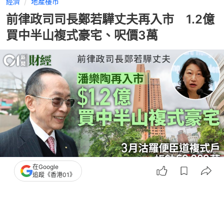
經濟
地產樓市
前律政司司長鄭若驊丈夫再入市 1.2億
買中半山複式豪宅、呎價3萬
在Google
追蹤《香港01》
撰文：
黃祐樺
出版：
2026-06-17 12:00
更新：
2026-06-17 17:36