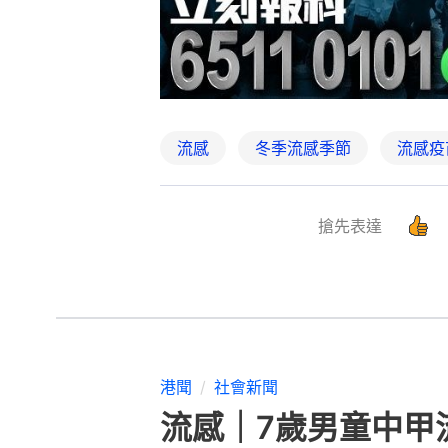
流感
冬季流感季節
流感疫
搶先表達
港聞
社會新聞
流感｜7歲男童中甲