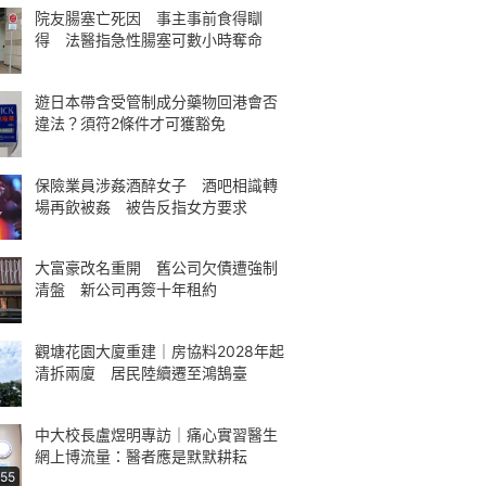
院友腸塞亡死因 事主事前食得瞓
得 法醫指急性腸塞可數小時奪命
遊日本帶含受管制成分藥物回港會否
違法？須符2條件才可獲豁免
保險業員涉姦酒醉女子 酒吧相識轉
場再飲被姦 被告反指女方要求
大富豪改名重開 舊公司欠債遭強制
清盤 新公司再簽十年租約
觀塘花園大廈重建｜房協料2028年起
清拆兩廈 居民陸續遷至鴻鵠臺
中大校長盧煜明專訪｜痛心實習醫生
網上博流量：醫者應是默默耕耘
:55