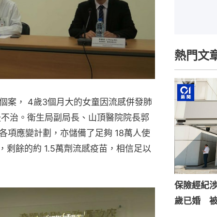
熱門文
個案， 4歲3個月大的女童因流感併發肺
後不治。衛生局副局長、山頂醫院院長郭
各項應變計劃，亦儲備了足夠 18萬人使
，剩餘的約 1.5萬劑流感疫苗，相信足以
保險經紀涉
歲已婚 