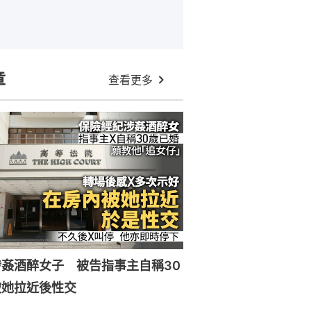
章
查看更多
姦酒醉女子 被告指事主自稱30
被她拉近後性交