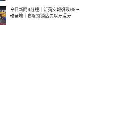
今日新聞8分鐘｜新義安報復致H8三
𨋢全壞｜食客擲錢店員以牙還牙