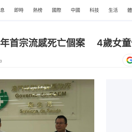
息
即時
熱榜
國際
中國
科技
生活
體
年首宗流感死亡個案 4歲女童
33