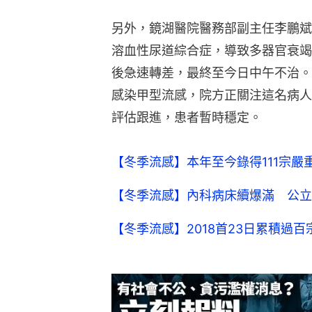
另外，鏡湖醫院醫務部副主任李鵬斌
溶血性尿道綜合症，導致多器官衰竭
後急速轉差，最終至今日中午不治。
感染甲型流感，院方正關注這名病人
評估跟進，患者暫時穩定。
【冬季流感】本年至今錄得111宗嚴
【冬季流感】內科病床續爆滿 公立醫
【冬季流感】2018首23日累積過百