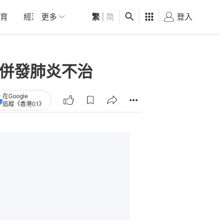
育
經濟
更多
01深圳
繁
觀點
|
简
健康
好食玩飛
登入
女
併發肺炎不治
在Google
追蹤《香港01》