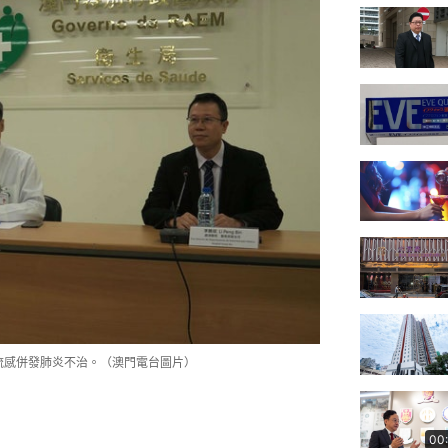
流感併發肺炎不治。（澳門電台圖片）
00