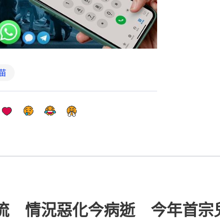
苗
流 情況惡化今病逝 今年首宗