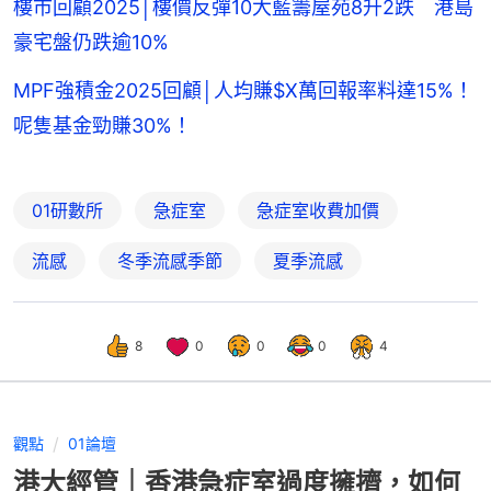
樓市回顧2025│樓價反彈10大藍籌屋苑8升2跌 港島
豪宅盤仍跌逾10%
MPF強積金2025回顧│人均賺$X萬回報率料達15%！
呢隻基金勁賺30%！
01研數所
急症室
急症室收費加價
流感
冬季流感季節
夏季流感
8
0
0
0
4
觀點
01論壇
港大經管｜香港急症室過度擁擠，如何