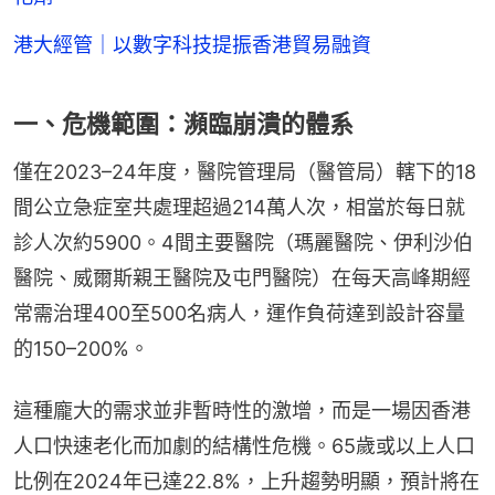
港大經管｜以數字科技提振香港貿易融資
一、危機範圍：瀕臨崩潰的體系
僅在2023–24年度，醫院管理局（醫管局）轄下的18
間公立急症室共處理超過214萬人次，相當於每日就
診人次約5900。4間主要醫院（瑪麗醫院、伊利沙伯
醫院、威爾斯親王醫院及屯門醫院）在每天高峰期經
常需治理400至500名病人，運作負荷達到設計容量
的150–200%。
這種龐大的需求並非暫時性的激增，而是一場因香港
人口快速老化而加劇的結構性危機。65歲或以上人口
比例在2024年已達22.8%，上升趨勢明顯，預計將在