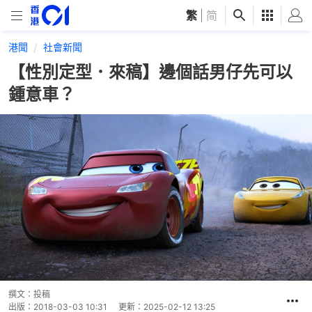
繁
|
简
港聞
社會新聞
【性別定型．來稿】邊個話男仔先可以
鍾意車？
撰文：
投稿
出版：
2018-03-03 10:31
更新：
2025-02-12 13:25