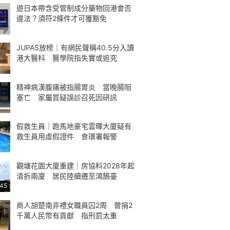
遊日本帶含受管制成分藥物回港會否
違法？須符2條件才可獲豁免
JUPAS放榜｜有網民聲稱40.5分入讀
港大醫科 醫學院指失實或追究
精神病漢腹痛被指腸胃炎 當晚腸阻
塞亡 家屬質疑誤診召死因研訊
假救生員｜跑馬地豪宅雲暉大廈疑有
救生員用虛假證件 食環署報警
觀塘花園大廈重建｜房協料2028年起
清拆兩廈 居民陸續遷至鴻鵠臺
:45
商人胡楚南非禮女職員囚2周 曾捐2
千萬人民幣有貢獻 指刑罰太重