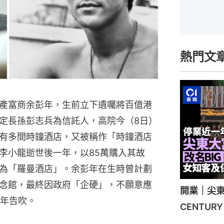
熱門文
產富商余彭年，生前立下遺囑將百億港
定長孫彭志兵為信託人，高院今（8日）
有多間時鐘酒店，又被稱作「時鐘酒店
李小龍逝世後一年，以85萬購入其故
為「羅曼酒店」。余彭年在生時曾計劃
念館，最終因政府「企硬」，不願意應
開業｜尖東
1年告吹。
CENTU