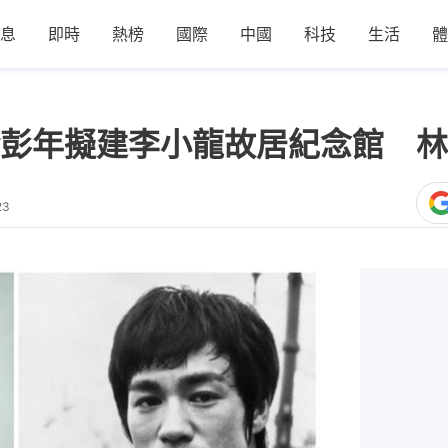
息
即時
熱榜
國際
中國
科技
生活
體
彭年擬建李小龍故居紀念館 林
23