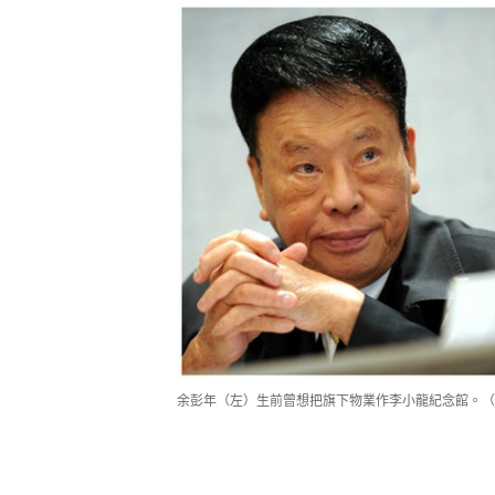
余彭年（左）生前曾想把旗下物業作李小龍紀念館。（