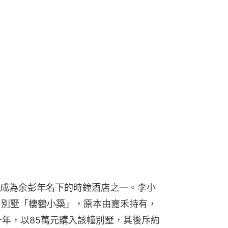
成為余彭年名下的時鐘酒店之一。李小
層別墅「棲鶴小築」，原本由嘉禾持有，
一年，以85萬元購入該幢別墅，其後斥約