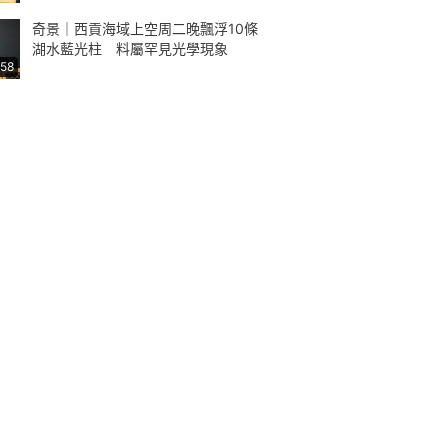
奇景｜西貢海域上空周二晚飄浮10條
湖水藍光柱 料屬罕見光學現象
:58