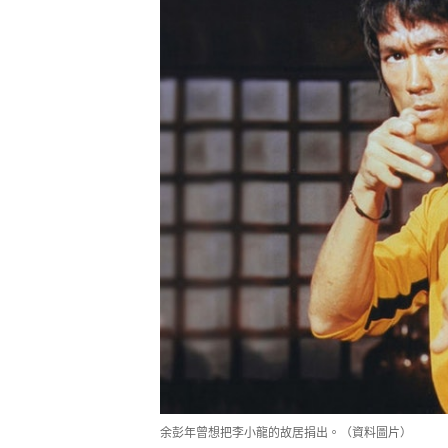
余彭年曾想把李小龍的故居捐出。（資料圖片）