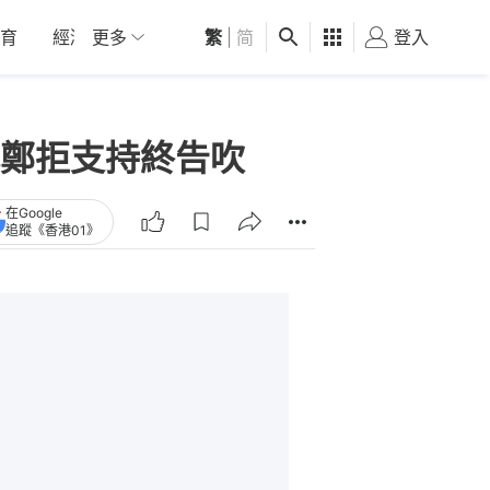
育
經濟
更多
01深圳
繁
觀點
|
简
健康
好食玩飛
登入
女
鄭拒支持終告吹
在Google
追蹤《香港01》