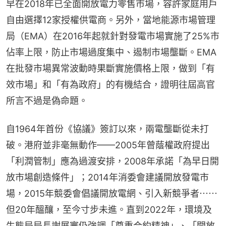
早在2018年已全面開放電力零售市場，容許家庭用戶
自由選擇12家授權供電商。另外，當地能源市場管理
局（EMA）在2016年起就針對發電市場實施了25%市
佔率上限，防止市場過度集中、遏制市場壟斷。EMA
在批發市場異常波動時果斷實施價格上限，做到「有
效市場」和「有為政府」的有機結合，證明往屆高官
所言不過是偽命題。
自1964年首份《協議》簽訂以來，兩電壟斷從未打
破。港府並非毫無動作——2005年曾蔭權政府提出
「利潤管制」應為過渡安排，2008年承諾「為早日開
放市場創造條件」；2014年消委會建議開放發電市
場，2015年競委會倡議開放電網、引入新競爭者⋯⋯
但20年醞釀，至今寸步未進。直到2022年，環境及
生態局局長謝展寰仍強調「尊重合約精神」、「開放