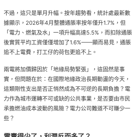
不過，這只是單月升幅。按年趨勢看，統計處最新數
據顯示，2026年4月整體通脹率按年僅升1.7%，但
「電力、燃氣及水」一項升幅高達5.5%，而扣除通脹
後實質平均工資僅僅增加了1.6%——顯而易見，通脹
追不上電費，打工仔的荷包更追不上。
兩電將加價歸因於「地緣局勢緊張」，這固然是事
實，但問題在於：在國際地緣政治長期動盪的今天，
這類剛性支出是否正悄然成為不可逆的長期負擔？電
力作為城市運轉不可或缺的公共事業，是否要由市民
承擔燃油成本波動的風險？電力公司難道不可賺少一
些？
電賣得少了，利潤反而多了？