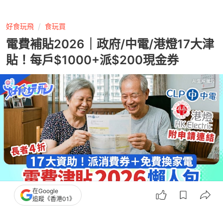
好食玩飛
食玩買
電費補貼2026｜政府/中電/港燈17大津
貼！每戶$1000+派$200現金券
在Google
追蹤《香港01》
撰文：
陳映蓉 蘇翰林 鄺碧琪
出版：
2026-05-12 10:54
更新：
2026-05-12 10:57