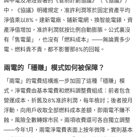
與中電及港燈簽署的《管制計劃協議》（《協議》）
中，《協議》明確規定，准許利潤等於固定資產平均
淨值乘以8%。建新電廠、鋪新電網、換智能電錶，資
產淨值增加，准許利潤就按比例自動膨脹。公式裏沒
有「售電量」，也沒有「燃料成本」——無論賣多少
電、燃料貴不貴，都不影響那8%的回報。
兩電的「穩賺」模式如何被保障？
「兩電」的電費結構進一步加固了這種「穩賺」模
式。淨電費由基本電費和燃料調整費組成：前者包含
營運成本、折舊及8%准許利潤，每年檢討；後者按月
浮動，向用戶收取全部燃料成本差額，即兩電不賺不
蝕，風險全數轉嫁市民。兩項收費還可各自獨立調整
——今年1月，兩電淨電費表面上按年微降，實則基本