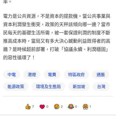
率。
電力是公共資源，不是資本的提款機。當公共事業與
資本利潤發生衝突，政策的天秤該傾向哪一邊？當市
民每天的基礎生活所需，被一套保證利潤的制度不斷
推高成本時，當局又有多大決心撼動利益既得者的高
牆？是時候超前部署，打破「協議永續、利潤穩固」
的惡性循環了！
中電
港燈
電費
特區政府
通脹
能源政策
環境及生態局
新加坡
台灣
7
0
2
0
1