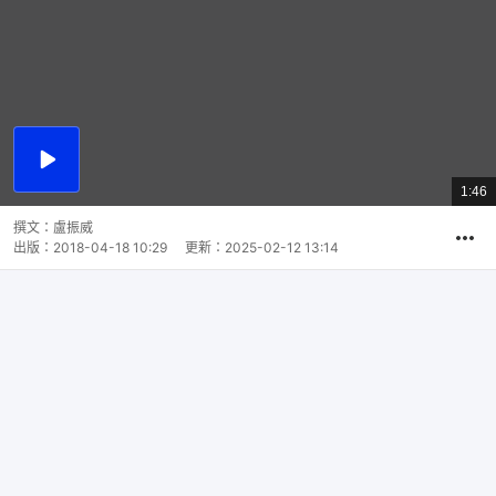
播
放
1:46
總
影
共
片
時
撰文：
盧振威
間
出版：
2018-04-18 10:29
更新：
2025-02-12 13:14