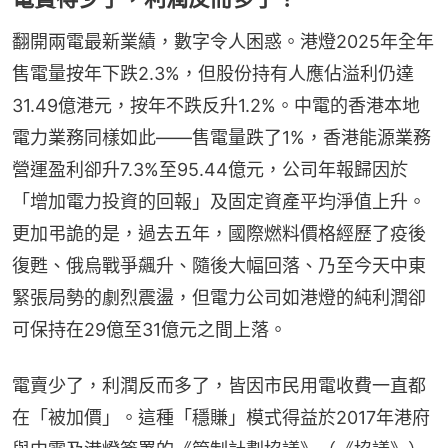
翻開兩電最新業績，數字令人困惑。港燈2025年全年
售電量按年下跌2.3%，但股份持有人應佔溢利仍達
31.49億港元，按年不跌反升1.2%。中電的香港本地
電力業務同樣如此——售電量跌了1%，香港能源業務
營運盈利卻升7.3%至95.44億元，公司年報歸因於
「增加電力投資的回報」及固定資產平均淨值上升。
更加弔詭的是，過去五年，國際燃料價格經歷了疫後
復甦、俄烏戰爭飆升、隨後大幅回落、乃至今天中東
緊張局勢的劇烈震盪，但電力公司如港燈的純利潤卻
可保持在29億至31億元之間上落。
電賣少了，利潤反而多了，皆因市民用電收費一直都
在「被加價」。這種「穩賺」模式得益於2017年港府