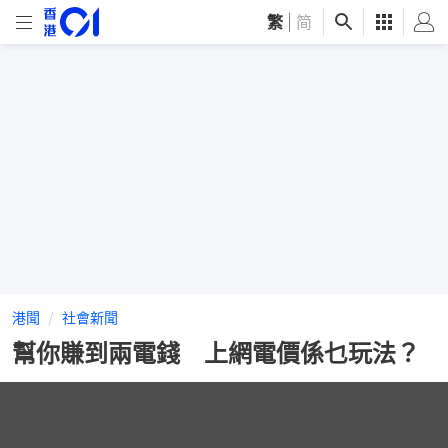
繁
|
简
港聞
社會新聞
幫你賺到兩電錢 上網電價係乜玩法？