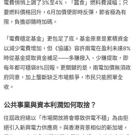
電費悄悄上調了3%至4%，「蠶食」燃料費減幅；只
要燃料價格回升，6月加價便即時反彈，節省極為有
限，負擔卻隨時加碼。
「電費穩定基金」更包足了底。基金原意是累積資金
以減少電費增加，但《協議》容許兩電在盈利未達8%
時從基金提取資金補足——多賺撥入、少賺提取，即
每年都可穩袋8%回報。更關鍵的是，兩電加價無須政
府同意，加上壟斷缺乏市場競爭，市民只能照單全
收。
公共事業與資本利潤如何取捨？
往屆政府總以「市場開放將會導致供電不穩」為由拒
絕引入新興電力供應商。與香港背景相似的新加坡，