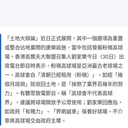
「土地大辯論」近日正式展開，其中一個選項為重置
或整合佔地廣闊的康樂設施，當中包括發展粉嶺高球
場。香港高爾夫大聯盟召集人劉家樂今日（30日）出
席電台節目時表示，粉嶺高球場是亞洲最古老球場之
一，高球會自「清朝已經租用（粉嶺）」，如經「幾
個月諮詢」就收回土地，是「抹煞了業界百幾年的努
力」。有聽眾致電節目，稱「高球會不代表高球
界」，建議將球場開放予公眾使用；劉家樂回應指，
如政府「有魄力」、「畀啲誠意」保養好球場，不介
意將高球場交由政府主導。