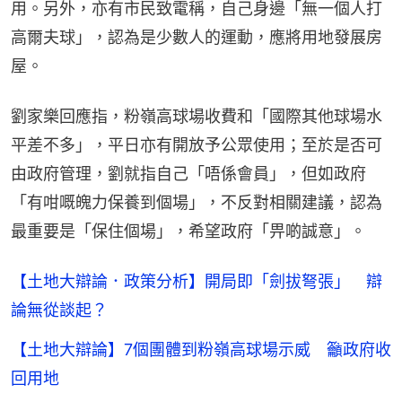
用。另外，亦有市民致電稱，自己身邊「無一個人打
高爾夫球」，認為是少數人的運動，應將用地發展房
屋。
劉家樂回應指，粉嶺高球場收費和「國際其他球場水
平差不多」，平日亦有開放予公眾使用；至於是否可
由政府管理，劉就指自己「唔係會員」，但如政府
「有咁嘅魄力保養到個場」，不反對相關建議，認為
最重要是「保住個場」，希望政府「畀啲誠意」。
【土地大辯論．政策分析】開局即「劍拔弩張」 辯
論無從談起？
【土地大辯論】7個團體到粉嶺高球場示威 籲政府收
回用地