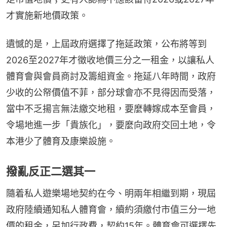
才實施新地價政策。
遺憾的是，上屆政府選擇了拖延政策，公布將等到
2026至2027年才徵收地價三分之一租金，以讓私人
體育會與會員商討及籌組資金。拖延八年時間，政府
少收的公帑價值不菲，部分球會亦不見得因而受落，
當中不乏揚言無法繳交地租，要麼轉嫁成本至會員，
令場地進一步「貴族化」，要麼向政府交回土地，令
本港少了體育及康樂設施。
撥亂反正二選其一
隨着私人遊樂場地契約在今、明兩年相繼到期，現屆
政府陸續通知私人體育會，續約須繳付市值三分一地
價的租金，另加行政費，契約15年。體育會可選擇先