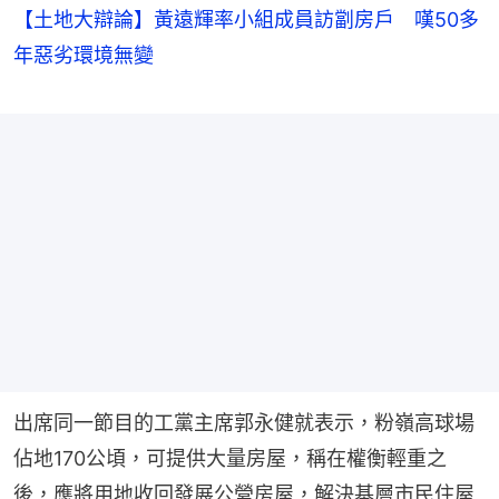
【土地大辯論】黃遠輝率小組成員訪劏房戶 嘆50多
年惡劣環境無變
出席同一節目的工黨主席郭永健就表示，粉嶺高球場
佔地170公頃，可提供大量房屋，稱在權衡輕重之
後，應將用地收回發展公營房屋，解決基層市民住屋