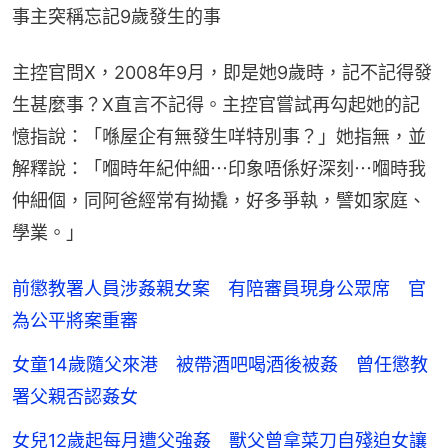
事主突稱忘記9歲發生的事
主控官問X，2008年9月，即是她9歲時，記不記得發
生甚麼事？X直言不記得。主控官嘗試再勾起她的記
憶指說：「喺屋企有無發生咩特別事？」她指無，並
解釋說：「嗰時年紀仲細⋯印象唔係好深刻⋯嗰時我
仲細個，同阿爸經常有拗撬，好多爭執，譬如家庭、
學業。」
前懲教署人員涉姦親女案 有陪審員現身公眾席 官
為公平將案重審
女童14歲隨父來港 被帶酒吧喝酒後被姦 曾任懲教
署父親否認姦女
女兒12歲起每月遭父強姦 獸父曾拿菜刀自殘迫女讓