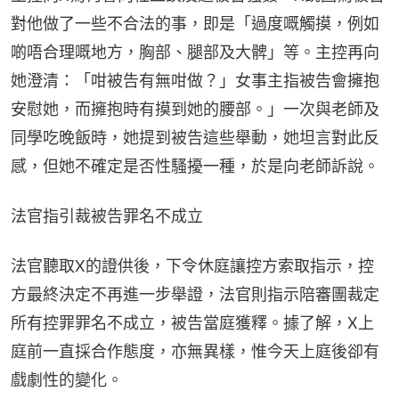
對他做了一些不合法的事，即是「過度嘅觸摸，例如
啲唔合理嘅地方，胸部、腿部及大髀」等。主控再向
她澄清：「咁被告有無咁做？」女事主指被告會擁抱
安慰她，而擁抱時有摸到她的腰部。」一次與老師及
同學吃晚飯時，她提到被告這些舉動，她坦言對此反
感，但她不確定是否性騷擾一種，於是向老師訴說。
法官指引裁被告罪名不成立
法官聽取X的證供後，下令休庭讓控方索取指示，控
方最終決定不再進一步舉證，法官則指示陪審團裁定
所有控罪罪名不成立，被告當庭獲釋。據了解，X上
庭前一直採合作態度，亦無異樣，惟今天上庭後卻有
戲劇性的變化。