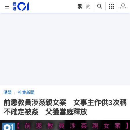
繁
|
简
港聞
社會新聞
前懲教員涉姦親女案 女事主作供3次稱
不確定被姦 父獲當庭釋放