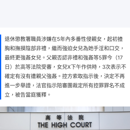
退休懲教署職員涉嫌在5年內多番性侵親女，起初揸
胸和撫摸陰部非禮，繼而強迫女兒為她手淫和口交，
最終更強姦女兒。父親否認非禮和強姦等5罪今（17
日）於高等法院受審，女兒X下午作供時，3次表示不
確定有沒有遭親父強姦。控方索取指示後，決定不再
進一步舉證，法官指示陪審團裁定所有控罪罪名不成
立，被告當庭獲釋。