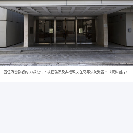
曾任職懲教署的60歲被告，被控強姦及非禮親女在高等法院受審。（資料圖片）