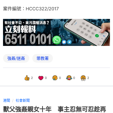
案件編號：HCCC322/2017
強姦/迷姦
懲教署
2
0
0
0
2
港聞
社會新聞
獸父強姦親女十年 事主忍無可忍趁再