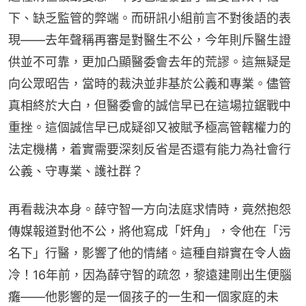
下、缺乏監管的弊端。而研訊小組前言不對後語的表
現——去年聲稱再審是對醫生不公，今年則斥醫生證
供並不可靠，更加凸顯醫委會去年的荒謬。這無疑是
向公眾昭告，當時的裁決並非基於公義和專業。儘管
真相終於大白，但醫委會的誠信早已在這場拉鋸戰中
重挫。這個誠信早已成疑卻又被賦予極高管轄權力的
法定機構，着實需要深刻反省是否還有能力為社會行
公義、守專業、護社群？
再看裁決本身。薛守智一方向法庭求情時，竟然抱怨
傳媒報道對他不公，將他寫成「奸角」，令他在「污
名下」行醫，影響了他的情緒。這種自辯實在令人齒
冷！16年前，因為薛守智的疏忽，黎遠建剛出生便腦
癱——他影響的是一個孩子的一生和一個家庭的未