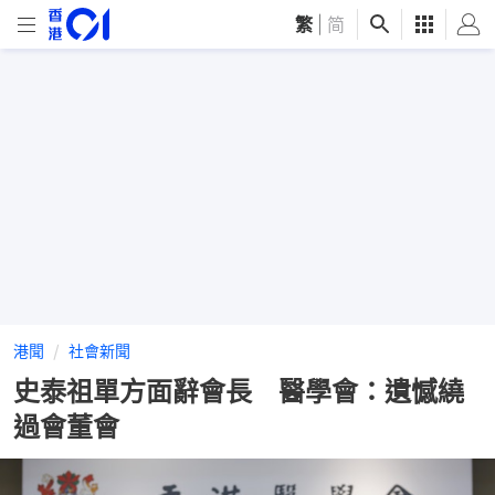
繁
|
简
港聞
社會新聞
史泰祖單方面辭會長 醫學會：遺憾繞
過會董會