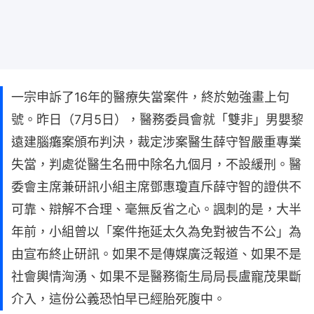
一宗申訴了16年的醫療失當案件，終於勉強畫上句
號。昨日（7月5日），醫務委員會就「雙非」男嬰黎
遠建腦癱案頒布判決，裁定涉案醫生薛守智嚴重專業
失當，判處從醫生名冊中除名九個月，不設緩刑。醫
委會主席兼研訊小組主席鄧惠瓊直斥薛守智的證供不
可靠、辯解不合理、毫無反省之心。諷刺的是，大半
年前，小組曾以「案件拖延太久為免對被告不公」為
由宣布終止研訊。如果不是傳媒廣泛報道、如果不是
社會輿情洶湧、如果不是醫務衞生局局長盧寵茂果斷
介入，這份公義恐怕早已經胎死腹中。