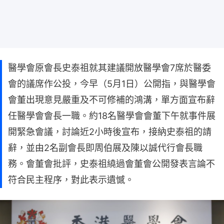
醫學會原會長史泰祖就其建議開放醫學會7席於醫委
會的議席作公投，今早（5月1日）公開指，與醫學會
會董出現意見嚴重及不可修補的鴻溝，單方面宣布辭
任醫學會會長一職。約18名醫學會會董下午就事件展
開緊急會議，討論近2小時後宣布，接納史泰祖的請
辭，並由2名副會長即周伯展及陳以誠代行會長職
務。會董會批評，史泰祖繞過會董會公開發表言論不
符合民主程序，對此表示遺憾。