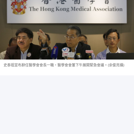
史泰祖宣布辭任醫學會會長一職，醫學會會董下午展開緊急會議。(余俊亮攝)