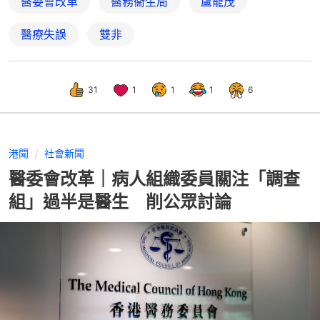
醫委會改革
醫務衞生局
盧寵茂
醫療失誤
雙非
31
1
1
1
6
港聞
社會新聞
醫委會改革｜病人組織委員關注「調查
組」過半是醫生 削公眾討論