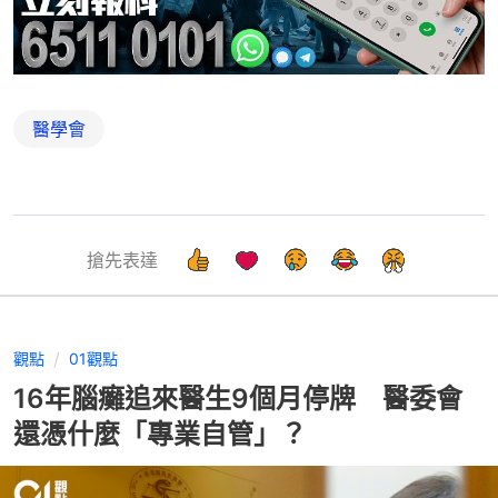
醫學會
搶先表達
觀點
01觀點
16年腦癱追來醫生9個月停牌 醫委會
還憑什麼「專業自管」？