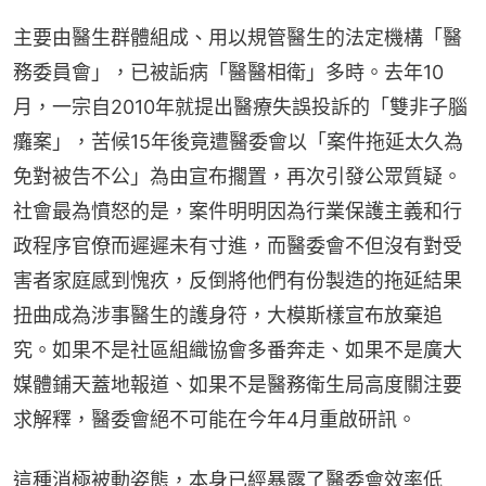
主要由醫生群體組成、用以規管醫生的法定機構「醫
務委員會」，已被詬病「醫醫相衛」多時。去年10
月，一宗自2010年就提出醫療失誤投訴的「雙非子腦
癱案」，苦候15年後竟遭醫委會以「案件拖延太久為
免對被告不公」為由宣布擱置，再次引發公眾質疑。
社會最為憤怒的是，案件明明因為行業保護主義和行
政程序官僚而遲遲未有寸進，而醫委會不但沒有對受
害者家庭感到愧疚，反倒將他們有份製造的拖延結果
扭曲成為涉事醫生的護身符，大模斯樣宣布放棄追
究。如果不是社區組織協會多番奔走、如果不是廣大
媒體鋪天蓋地報道、如果不是醫務衛生局高度關注要
求解釋，醫委會絕不可能在今年4月重啟研訊。
這種消極被動姿態，本身已經暴露了醫委會效率低