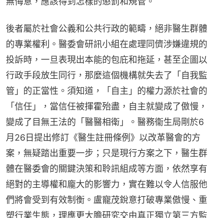
無悔意，應該得到怎樣的懲罰和規管。
後者屬於社會公義和公共行政的範疇，絕非醫生群體
的專業權利。醫委會研訊小組在處理同儕涉嫌違規的
投訴時，一旦表現出本能的包庇和拖延，甚至企圖以
行政手段放生同行，那麼這個機構就失去了「自我監
管」的正當性。須知道，「自主」的權力源於社會的
「信任」，當信任被揮霍殆盡，自主就變成了傲慢，
變成了目無王法的「醫醫相衛」。醫務衞生局剛於6
月26日提出修訂《醫生註冊條例》以改革醫會的方
案，無疑踏出重要一步；只是現行方案之下，醫生群
體在醫委會的關鍵決策和聆訊組成等方面，依然享有
絕對的主導權和龐大的影響力，實在難以令人信服他
們將會受到有效制衡。盧寵茂銳意打破專業傲慢、重
塑行業生態，理應更大膽研究交由真正獨立第三方監