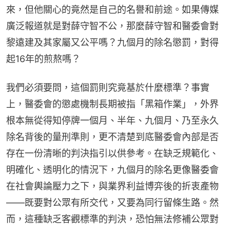
來，但他關心的竟然是自己的名譽和前途。如果傳媒
廣泛報道就是對薛守智不公，那麼薛守智和醫委會對
黎遠建及其家屬又公平嗎？九個月的除名懲罰，對得
起16年的煎熬嗎？
我們必須要問，這個罰則究竟基於什麼標準？事實
上，醫委會的懲處機制長期被指「黑箱作業」，外界
根本無從得知停牌一個月、半年、九個月、乃至永久
除名背後的量刑準則，更不清楚到底醫委會內部是否
存在一份清晰的判決指引以供參考。在缺乏規範化、
明確化、透明化的情況下，九個月的除名更像醫委會
在社會輿論壓力之下，與業界利益博弈後的折衷產物
——既要對公眾有所交代，又要為同行留條生路。然
而，這種缺乏客觀標準的判決，恐怕無法修補公眾對