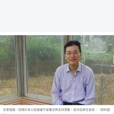
史泰祖稱，因預計其公投建議不會獲足夠支持票數，故決定辭任會長。（資料圖