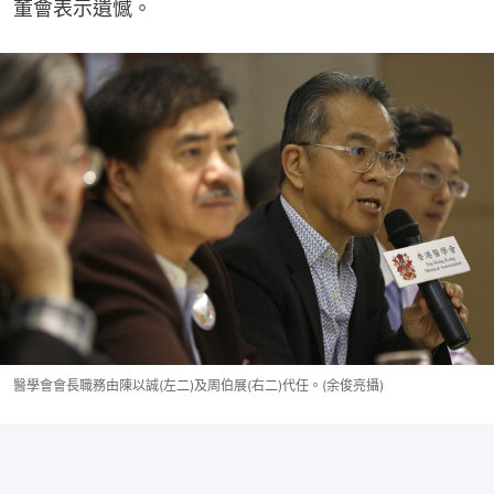
董會表示遺憾。
醫學會會長職務由陳以誠(左二)及周伯展(右二)代任。(余俊亮攝)