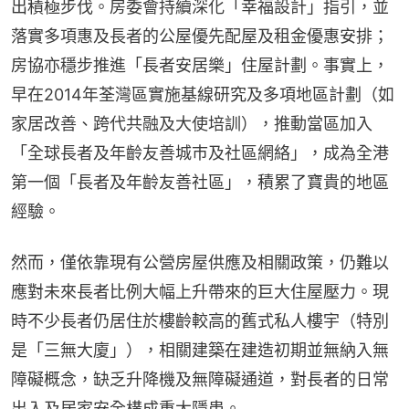
出積極步伐。房委會持續深化「幸福設計」指引，並
落實多項惠及長者的公屋優先配屋及租金優惠安排；
房協亦穩步推進「長者安居樂」住屋計劃。事實上，
早在2014年荃灣區實施基線研究及多項地區計劃（如
家居改善、跨代共融及大使培訓），推動當區加入
「全球長者及年齡友善城巿及社區網絡」，成為全港
第一個「長者及年齡友善社區」，積累了寶貴的地區
經驗。
然而，僅依靠現有公營房屋供應及相關政策，仍難以
應對未來長者比例大幅上升帶來的巨大住屋壓力。現
時不少長者仍居住於樓齡較高的舊式私人樓宇（特別
是「三無大廈」），相關建築在建造初期並無納入無
障礙概念，缺乏升降機及無障礙通道，對長者的日常
出入及居家安全構成重大隱患。