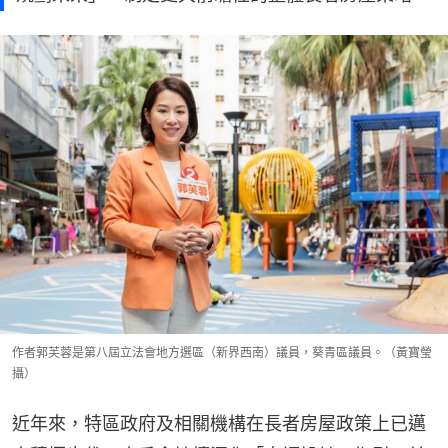
作者郭芙蓉是第八屆立法會地方選區（新界西南）議員，葵青區議員。（黃寶瑩
攝）
近年來，特區政府及相關機構在長者房屋政策上已邁