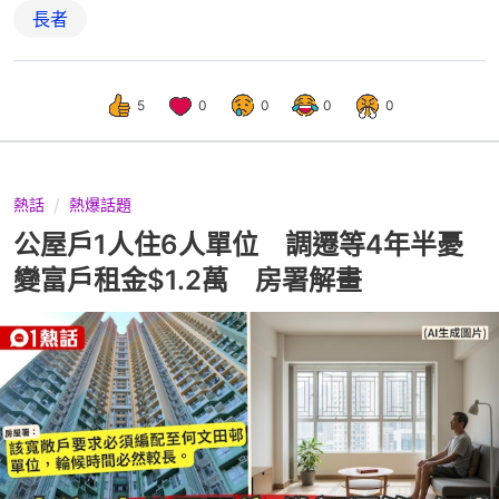
長者
5
0
0
0
0
熱話
熱爆話題
公屋戶1人住6人單位 調遷等4年半憂
變富戶租金$1.2萬 房署解畫