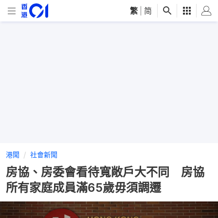
繁
|
简
港聞
社會新聞
房協、房委會看待寬敞戶大不同 房協
所有家庭成員滿65歲毋須調遷