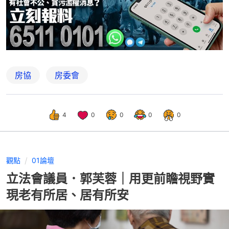
房協
房委會
4
0
0
0
0
觀點
01論壇
立法會議員．郭芙蓉｜用更前瞻視野實
現老有所居、居有所安