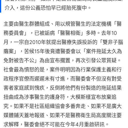
介入，這份公義恐怕早已經胎死腹中。
主要由醫生群體組成、用以規管醫生的法定機構「醫
務委員會」，已被詬病「醫醫相衛」多時。去年10
月，一宗自2010年就提出醫療失誤投訴的「雙非子腦
癱案」，苦候15年後竟遭醫委會以「案件拖延太久為
免對被告不公」為由宣布擱置，再次引發公眾質疑。
社會最為憤怒的是，案件明明因為行業保護主義和行
政程序官僚而遲遲未有寸進，而醫委會不但沒有對受
害者家庭感到愧疚，反倒將他們有份製造的拖延結果
扭曲成為涉事醫生的護身符，大模斯樣宣布放棄追
究。如果不是社區組織協會多番奔走、如果不是廣大
媒體鋪天蓋地報道、如果不是醫務衛生局高度關注要
求解釋，醫委會絕不可能在今年4月重啟研訊。