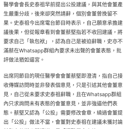
醫學會會長史泰祖早前提出公投建議，與其他會董產
生嚴重分歧，後來卻突然請辭，個別會董曾挽留不
果。史泰祖今出席電台節目時表示，自己願意承擔建
議後果，但從報章看到會董蔡堅指若不收回建議，將
要求自己「執包袱」，認為自己是被迫辭職，史亦不
滿蔡在Whatsapp群組內要求未出聲的會董表態，批
評做法猶如逼宮。
出席同節目的現任醫學會會董蔡堅即澄清，指自己接
收傳媒訪問時並非發表個意見，只是引述其他會董意
見，自己從未要求史泰祖辭職，且在Whatsapp群組
內只求詢問未有表態的會董意見，並非強逼他們表
態。蔡堅又認為「公投」需要修改會章，繞過會董提
出「公投」做法不當，會董對史泰祖在建議未獲討論