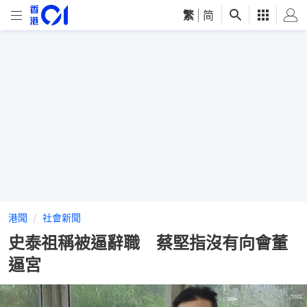
繁
|
简
港聞
社會新聞
史泰祖稱被逼辭職 蔡堅指沒有向會董
逼宮