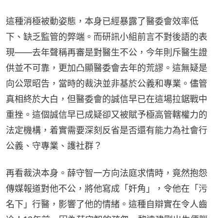
這種消極被動姿態，本身已經暴露了醫委會效率低
下、缺乏監管的弊端。而研訊小組前言不對後語的表
現——去年聲稱再審是對醫生不公，今年則斥醫生證
供並不可靠，更加凸顯醫委會去年的荒謬。這無疑是
向公眾昭告，當時的裁決並非基於公義和專業。儘管
真相終於大白，但醫委會的誠信早已在這場拉鋸戰中
重挫。這個誠信早已成疑卻又被賦予極高管轄權力的
法定機構，着實需要深刻反省是否還有能力為社會行
公義、守專業、護社群？
再看裁決本身。薛守智一方向法庭求情時，竟然抱怨
傳媒報道對他不公，將他寫成「奸角」，令他在「污
名下」行醫，影響了他的情緒。這種自辯實在令人齒