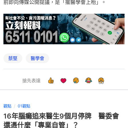
前即向傳媒公開提議，是「擺醫學會上枱」。
蔡堅
醫學會
搶先表達
觀點
01觀點
16年腦癱追來醫生9個月停牌 醫委會
還憑什麼「專業自管」？