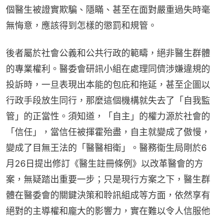
個醫生被證實欺騙、隱瞞、甚至在面對嚴重過失時毫
無悔意，應該得到怎樣的懲罰和規管。
後者屬於社會公義和公共行政的範疇，絕非醫生群體
的專業權利。醫委會研訊小組在處理同儕涉嫌違規的
投訴時，一旦表現出本能的包庇和拖延，甚至企圖以
行政手段放生同行，那麼這個機構就失去了「自我監
管」的正當性。須知道，「自主」的權力源於社會的
「信任」，當信任被揮霍殆盡，自主就變成了傲慢，
變成了目無王法的「醫醫相衛」。醫務衞生局剛於6
月26日提出修訂《醫生註冊條例》以改革醫會的方
案，無疑踏出重要一步；只是現行方案之下，醫生群
體在醫委會的關鍵決策和聆訊組成等方面，依然享有
絕對的主導權和龐大的影響力，實在難以令人信服他