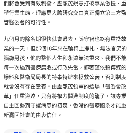
們將會受到有效制衡。盧寵茂銳意打破專業傲慢、重
塑行業生態，理應更大膽研究交由真正獨立第三方監
管醫委會的可行性。
九個月的除名期很快就會過去，薛守智也終有重操故
業的一天，但那個16年來在輪椅上掙扎、無法言笑的
腦癱男孩，他的整個人生卻永遠無法重來。我們不能
每一次遇到醫療腐敗或行政失當，都奢望依賴傳媒的
爆料和醫衞局局長的特事特辦來拯救公義，否則制度
就會沒有存在意義。由盧寵茂領軍的這場「醫委會改
革」任重道遠，只有將權力關進制度的籠子，讓專業
自主回歸到守護病患的初衷，香港的醫療體系才能重
新贏回社會的由衷信任。