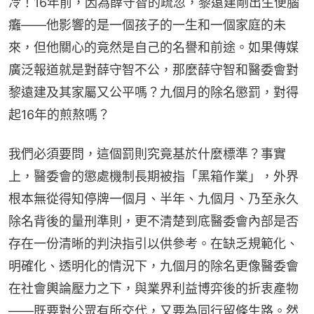
冷！16年前，因為薛守智的疏忽，黎遠建剛出生便腦
癱——他影響的是一個孩子的一生和一個家庭的未
來，但他關心的竟然是自己的名譽和前途。如果傳媒
廣泛報道就是對薛守智不公，那麼薛守智和醫委會對
黎遠建及其家屬又公平嗎？九個月的除名懲罰，對得
起16年的煎熬嗎？
我們必須要問，這個罰則究竟基於什麼標準？事實
上，醫委會的懲處機制長期被指「黑箱作業」，外界
根本無從得知停牌一個月、半年、九個月、乃至永久
除名背後的量刑準則，更不清楚到底醫委會內部是否
存在一份清晰的判決指引以供參考。在缺乏規範化、
明確化、透明化的情況下，九個月的除名更像醫委會
在社會輿論壓力之下，與業界利益博弈後的折衷產物
——既要對公眾有所交代，又要為同行留條生路。然