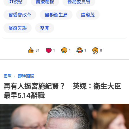
01觀點
醫療霸權
醫務委員會
醫委會改革
醫務衞生局
盧寵茂
醫療失誤
雙非
31
1
1
1
6
國際
即時國際
再有人逼宮施紀賢？ 英媒：衞生大臣
最早5.14辭職