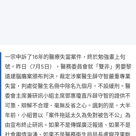
一宗申訴了16年的醫療失當案件，終於勉強畫上句
號。昨日（7月5日），醫務委員會就「雙非」男嬰黎
遠建腦癱案頒布判決，裁定涉案醫生薛守智嚴重專業
失當，判處從醫生名冊中除名九個月，不設緩刑。醫
委會主席兼研訊小組主席鄧惠瓊直斥薛守智的證供不
可靠、辯解不合理、毫無反省之心。諷刺的是，大半
年前，小組曾以「案件拖延太久為免對被告不公」為
由宣布終止研訊。如果不是傳媒廣泛報道、如果不是
社會輿情洶湧、如果不是醫務衞生局局長盧寵茂果斷