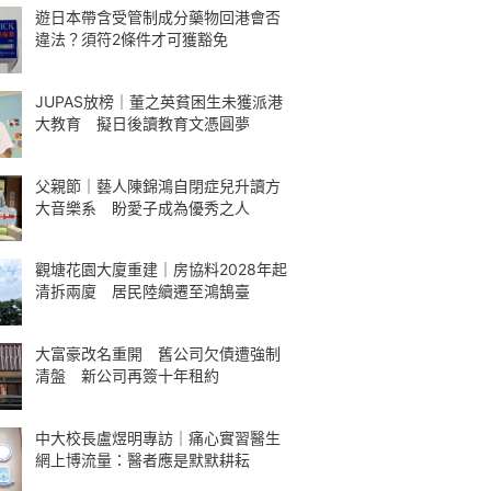
遊日本帶含受管制成分藥物回港會否
違法？須符2條件才可獲豁免
JUPAS放榜｜董之英貧困生未獲派港
大教育 擬日後讀教育文憑圓夢
父親節｜藝人陳錦鴻自閉症兒升讀方
大音樂系 盼愛子成為優秀之人
觀塘花園大廈重建｜房協料2028年起
清拆兩廈 居民陸續遷至鴻鵠臺
大富豪改名重開 舊公司欠債遭強制
清盤 新公司再簽十年租約
中大校長盧煜明專訪｜痛心實習醫生
網上博流量：醫者應是默默耕耘