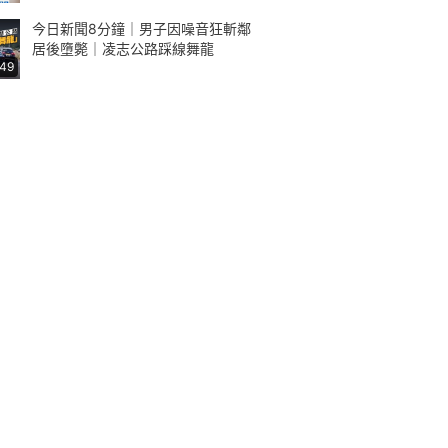
今日新聞8分鐘｜男子因噪音狂斬鄰
居後墮斃｜凌志公路踩線舞龍
:49