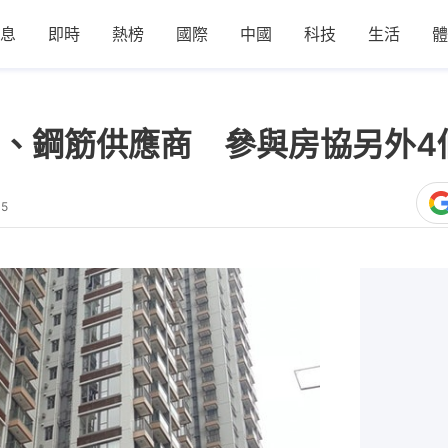
息
即時
熱榜
國際
中國
科技
生活
體
、鋼筋供應商 參與房協另外4
05