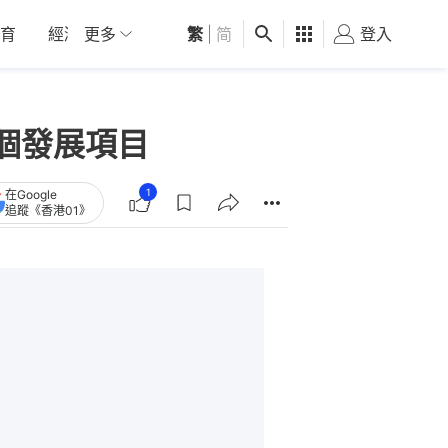
育
經濟
更多
01深圳
繁
觀點
|
简
健康
好食玩飛
登入
女
個發展項目
1
在Google
追蹤《香港01》