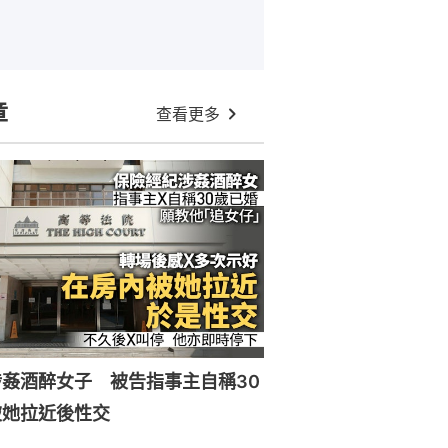
章
查看更多
姦酒醉女子 被告指事主自稱30
被她拉近後性交