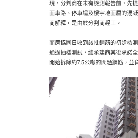
現，分判商在未有檢測報告前，先提取
面車路、停車場及樓宇地面層的混凝
商解釋，是由於分判商趕工。
而房協同日收到該批鋼筋的初步檢測
通過抽樣測試，總承建商其後承諾全數
開始拆除約7.5公噸的問題鋼筋，