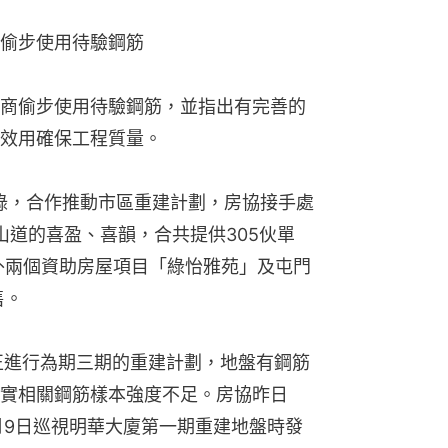
偷步使用待驗鋼筋
商偷步使用待驗鋼筋，並指出有完善的
效用確保工程質量。
忘錄，合作推動市區重建計劃，房協接手處
山道的喜盈、喜韻，合共提供305伙單
另外兩個資助房屋項目「綠怡雅苑」及屯門
售。
正進行為期三期的重建計劃，地盤有鋼筋
實相關鋼筋樣本強度不足。房協昨日
月9日巡視明華大廈第一期重建地盤時發