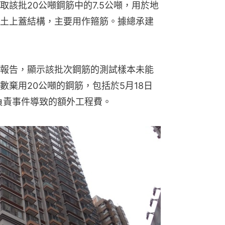
該批20公噸鋼筋中的7.5公噸，用於地
土上蓋結構，主要用作箍筋。據總承建
報告，顯示該批次鋼筋的測試樣本未能
棄用20公噸的鋼筋，包括於5月18日
並負責事件導致的額外工程費。