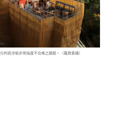
分判商涉偷步用強度不合格之鋼筋。（羅君豪攝）