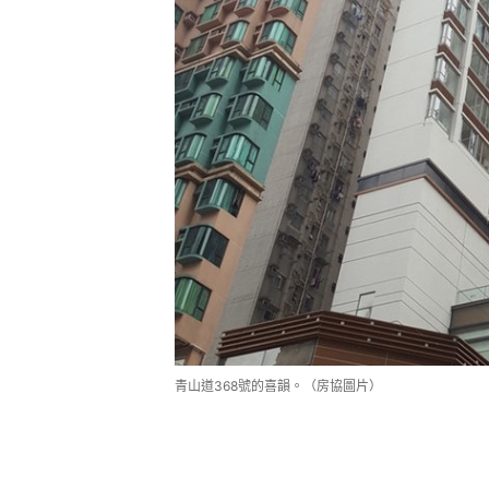
青山道368號的喜韻。（房協圖片）