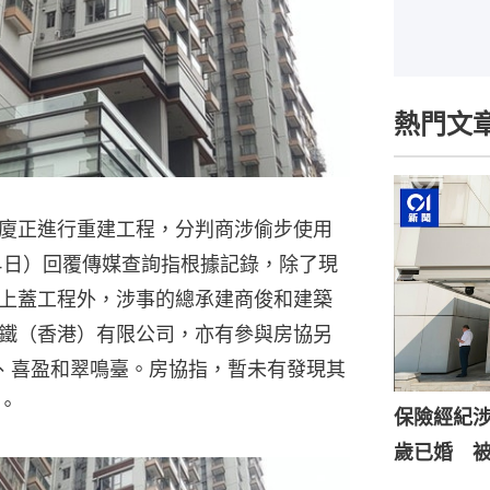
熱門文
廈正進行重建工程，分判商涉偷步使用
4日）回覆傳媒查詢指根據記錄，除了現
上蓋工程外，涉事的總承建商俊和建築
鐵（香港）有限公司，亦有參與房協另
、喜盈和翠鳴臺。房協指，暫未有發現其
。
保險經紀涉
歲已婚 