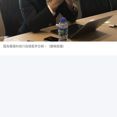
圖為聲揚科技行政總裁李亞桐。（鄺曉斌攝）