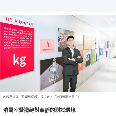
創科署經理（檢測和認證）陳樹謙。（政府新聞處圖片）
消聲室營造絕對寧靜的測試環境