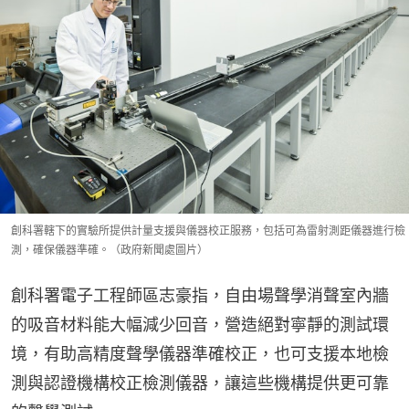
創科署轄下的實驗所提供計量支援與儀器校正服務，包括可為雷射測距儀器進行檢
測，確保儀器準確。（政府新聞處圖片）
創科署電子工程師區志豪指，自由場聲學消聲室內牆
的吸音材料能大幅減少回音，營造絕對寧靜的測試環
境，有助高精度聲學儀器準確校正，也可支援本地檢
測與認證機構校正檢測儀器，讓這些機構提供更可靠