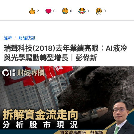
2
0
0
0
0
經濟
財經快訊
瑞聲科技(2018)去年業績亮眼︰AI液冷
與光學驅動轉型增長｜彭偉新