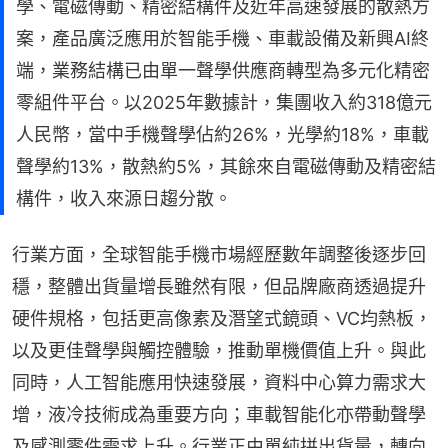
學、電磁傳動、精密結構件及近年高速發展的散熱方
案，產品廣泛應用於智能手機、車載設備及新興AI終
端，業務結構已由單一聲學供應商轉型為多元化精密
零組件平台。以2025年數據計，集團收入約318億元
人民幣，當中手機聲學佔約26%，光學約18%，車載
聲學約13%，散熱約5%，其餘來自電磁傳動及精密結
構件，收入來源日趨分散。
行業方面，全球智能手機市場經歷數年調整後逐步回
穩，整體出貨量增長雖然有限，但品牌廠商透過提升
硬件規格，包括更高像素及潛望式鏡頭、VC均熱板，
以及更佳聲學與觸控體驗，推動單機價值上升。與此
同時，人工智能應用快速發展，資料中心算力需求大
增，液冷技術成為重要方向；車載智能化亦帶動聲學
及感測零件需求上升。行業正由單純拼出貨量，轉向