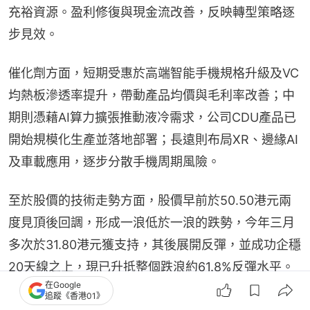
充裕資源。盈利修復與現金流改善，反映轉型策略逐
步見效。
催化劑方面，短期受惠於高端智能手機規格升級及VC
均熱板滲透率提升，帶動產品均價與毛利率改善；中
期則憑藉AI算力擴張推動液冷需求，公司CDU產品已
開始規模化生產並落地部署；長遠則布局XR、邊緣AI
及車載應用，逐步分散手機周期風險。
至於股價的技術走勢方面，股價早前於50.50港元兩
度見頂後回調，形成一浪低於一浪的跌勢，今年三月
多次於31.80港元獲支持，其後展開反彈，並成功企穩
20天線之上，現已升抵整個跌浪約61.8%反彈水平。
在Google
若能進一步突破阻力區，技術形態有望轉強，目標可
追蹤《香港01》