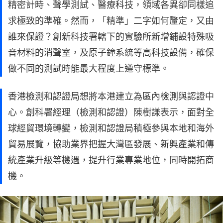
精密計時、聲學測試、醫療科技，領域各異卻同樣追
求極致的準確。然而，「精準」二字如何釐定，又由
誰來保證？創新科技署轄下的實驗所新增鋪設特殊吸
音材料的消聲室，及原子鐘系統等高科技設備，確保
做不同的測試時能最大程度上遵守標準。
香港檢測和認證局想將本港建立為區內檢測與認證中
心。創科署經理（檢測和認證）陳樹謙表示，面對全
球經貿環境轉變，檢測和認證局積極參與本地和海外
貿易展覽，協助業界把握大灣區發展、新興產業和傳
統產業升級等機遇，提升行業專業地位，同時開拓商
機。