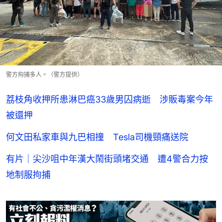
警方拘捕多人。（警方提供）
荔枝角收押所患淋巴癌33歲男囚病逝 涉販毒案今年
被還押
何文田私家車與九巴相撞 Tesla司機頸痛送院
有片｜尖沙咀中年漢大鬧街頭堵交通 遭4警合力按
地制服拘捕