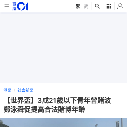
繁
|
简
港聞
社會新聞
【世界盃】3成21歲以下青年曾賭波
鄭泳舜促提高合法賭博年齡