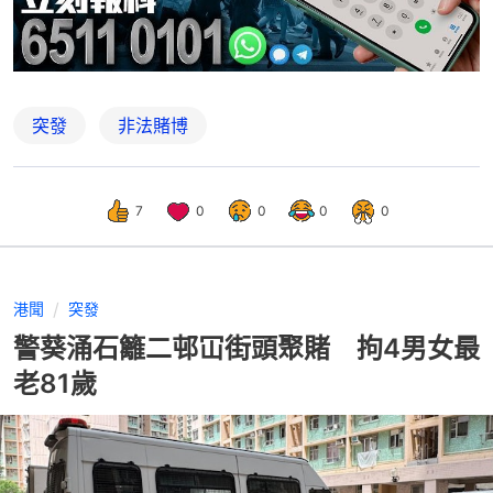
突發
非法賭博
7
0
0
0
0
港聞
突發
警葵涌石籬二邨冚街頭聚賭 拘4男女最
老81歲