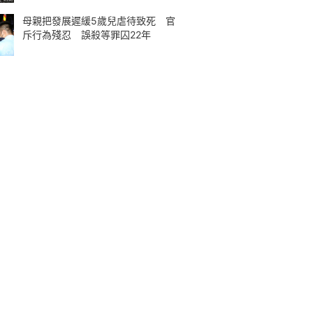
母親把發展遲緩5歲兒虐待致死 官
斥行為殘忍 誤殺等罪囚22年