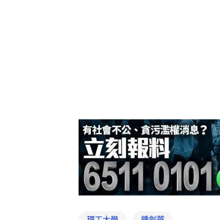
理工大學
鍾劍華