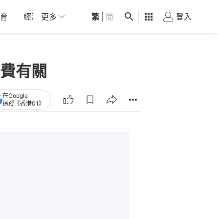
育
經濟
更多
01深圳
繁
觀點
|
简
健康
好食玩飛
登入
女
費有關
在Google
追蹤《香港01》