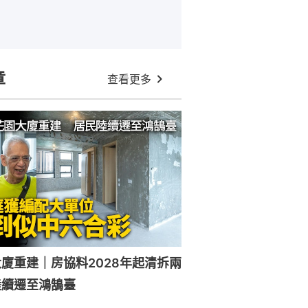
章
查看更多
廈重建｜房協料2028年起清拆兩
陸續遷至鴻鵠臺