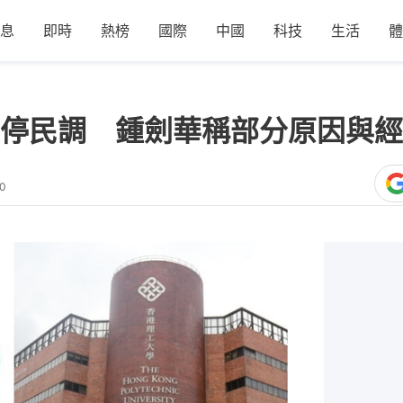
息
即時
熱榜
國際
中國
科技
生活
體
停民調 鍾劍華稱部分原因與經
00