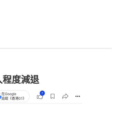
入程度減退
7
在Google
追蹤《香港01》