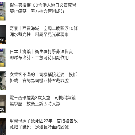
衞生署檢獲100盒港人遊日必買感冒
藥止痛藥 署方指含管制成分
奇景｜西貢海域上空周二晚飄浮10條
湖水藍光柱 料屬罕見光學現象
:58
日本止痛藥｜衞生署打擊非法售賣
即睇布洛芬、二氫可待因副作用
女乘客不滿的士司機稱接老婆 投訴
拒載 官認為司機非揀客裁罪脫
電車西環撞斃3歲女童 司機稱無錢
無學歷 放棄上訴即時入獄
:28
單親母虐子致死囚22年 官指被告故
意把子餓死 是漫長冷血的毀滅