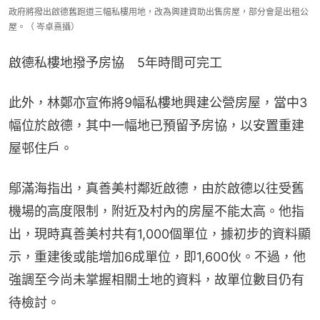
政府將撥出啟德舊跑道三幅私樓用地，改為興建資助出售房屋，部分會是出租公
屋。（ 岑卓熹攝）
啟德私樓地撥予房協　5年時間可完工
此外，林鄭亦宣佈將9幅私樓地興建公營房屋，當中3
幅位於啟德，其中一幅地已預留予房協，以安置重建
屋邨住戶。
鄔滿海指出，真善美村鄰近啟德，由於啟德以往受舊
機場的高度限制，附近及村內的房屋不能太高。他指
出，現時真善美村共有1,000個單位，據初步的資料顯
示，重建後或能增加6成單位，即1,600伙。不過，他
強調至今尚未掌握相關土地的資料，故單位數目仍有
待檢討。