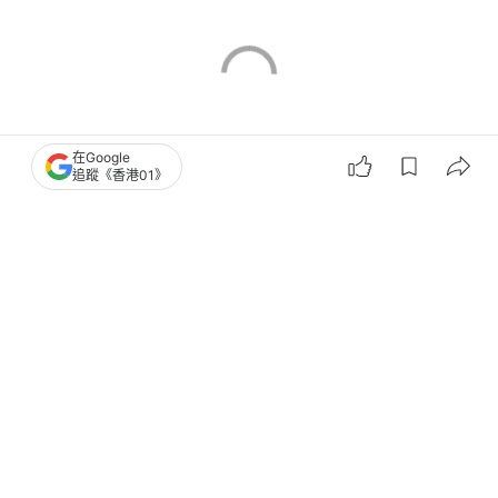
在Google
追蹤《香港01》
香港樓市
仲量聯行
豪宅
豪宅市場
新盤市況
一手樓
南區樓市
將軍澳區樓市
5
0
0
0
0
港聞
社會新聞