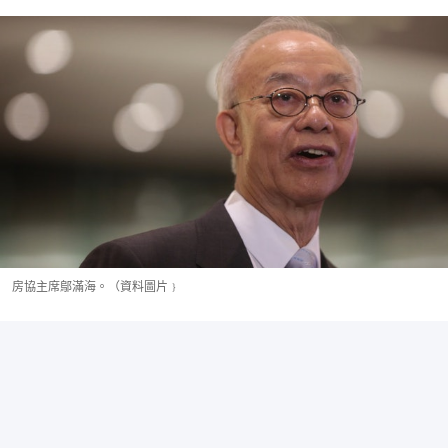
房協主席鄔滿海。（資料圖片﹜