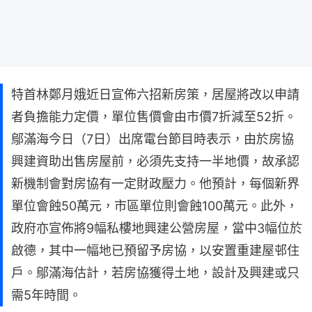
特首林鄭月娥近日宣佈六招新房策，居屋將改以申請
者負擔能力定價，單位售價會由市價7折減至52折。
鄔滿海今日（7日）出席電台節目時表示，由於房協
興建資助出售房屋前，必須先支持一半地價，故承認
新機制會對房協有一定財政壓力。他預計，每個新界
單位會蝕50萬元，市區單位則會蝕100萬元。此外，
政府亦宣佈將9幅私樓地興建公營房屋，當中3幅位於
啟德，其中一幅地已預留予房協，以安置重建屋邨住
戶。鄔滿海估計，若房協獲得土地，設計及興建或只
需5年時間。