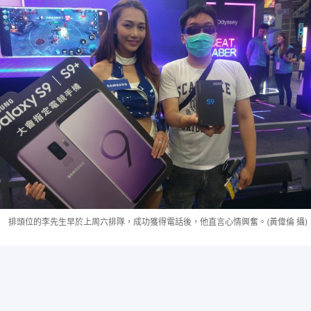
排頭位的李先生早於上周六排隊，成功獲得電話後，他直言心情興奮。(黃偉倫 攝)