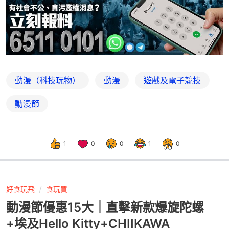
動漫（科技玩物）
動漫
遊戲及電子競技
動漫節
1
0
0
1
0
好食玩飛
食玩買
動漫節優惠15大｜直擊新款爆旋陀螺
+埃及Hello Kitty+CHIIKAWA