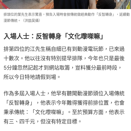
排頭位的葉先生表示驚喜，預告入場時會按傳統做經典動作「反智轉身」，延續動
漫節傳統。（洪戩昊攝）
入場人士：反智轉身「文化嚟㗎嘛」
排第四位的江先生稱自細已有到動漫電玩節，已來過
十數次。他以往沒有特別提早排隊，今年也只是最後
5分鐘忽然記起才到網站取籌，豈料獲分最前時段，
所以今日特地請假到場。
作為多屆入場人士，他早有聽聞動漫節頭位入場傳統
「反智轉身」，他表示今年難得獲得前排位置，也會
秉承傳統：「文化嚟㗎嘛」。至於預算方面，他表示
有三、四千元，但沒有特定目標。