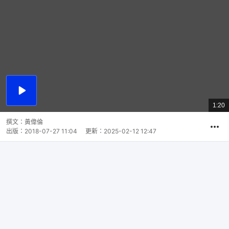
播
放
1:20
總
影
共
片
時
撰文：
黃偉倫
間
出版：
2018-07-27 11:04
更新：
2025-02-12 12:47