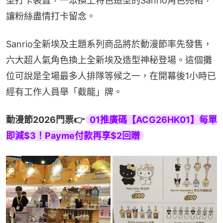
型打卡裝置，一眾換上特色造型的Sanrio角色亮相，
讓粉絲盡情打卡留念。
Sanrio全新埃及主題系列商品將於動漫節率先發售，
六大超人氣角色換上全新埃及造型神秘登場。這個攤
位可說是全場最多人排隊等候之一，在開幕後1小時已
經有工作人員舉「截龍」牌。
動漫節2026門票👉
01推廣碼【ACG26HK01】每單
即減$3！Payme付款再享$2回贈