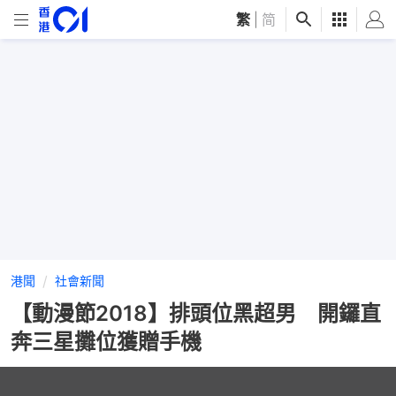
繁
|
简
港聞
社會新聞
【動漫節2018】排頭位黑超男 開鑼直
奔三星攤位獲贈手機