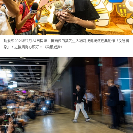
動漫節2026於7月24日開鑼，排頭位的葉先生入場時按傳統做經典動作「反智轉
身」，之後購得心頭好。（梁鵬威攝）