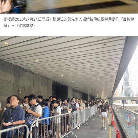
動漫節2026於7月24日開鑼，排頭位的葉先生入場時按傳統做經典動作「反智轉
身」。（梁鵬威攝）