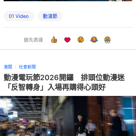
01 Video
動漫節
搶先表達
港聞
社會新聞
動漫電玩節2026開鑼 排頭位動漫迷
「反智轉身」入場再購得心頭好